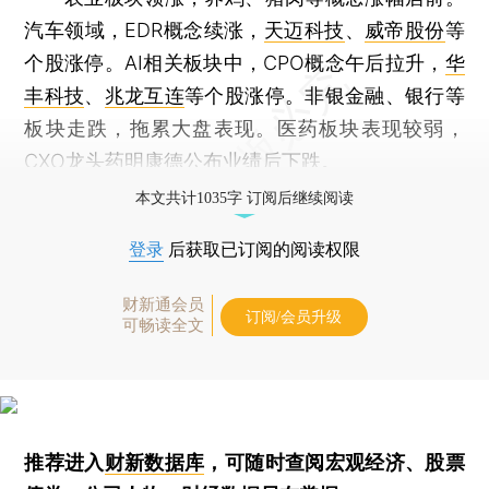
汽车领域，EDR概念续涨，
天迈科技
、
威帝股份
等
个股涨停。AI相关板块中，CPO概念午后拉升，
华
丰科技
、
兆龙互连
等个股涨停。非银金融、银行等
板块走跌，拖累大盘表现。医药板块表现较弱，
CXO龙头
药明康德
公布业绩后下跌。
本文共计1035字 订阅后继续阅读
登录
后获取已订阅的阅读权限
财新通会员
订阅/会员升级
可畅读全文
推荐进入
财新数据库
，可随时查阅宏观经济、股票