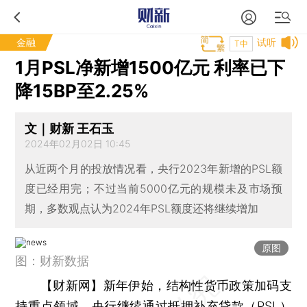
金融
试听
T中
1月PSL净新增1500亿元 利率已下
降15BP至2.25%
文｜财新 王石玉
2024年02月02日 10:45
从近两个月的投放情况看，央行2023年新增的PSL额
度已经用完；不过当前5000亿元的规模未及市场预
期，多数观点认为2024年PSL额度还将继续增加
原图
图：财新数据
【财新网】
新年伊始，结构性货币政策加码支
持重点领域，央行继续通过抵押补充贷款（PSL）