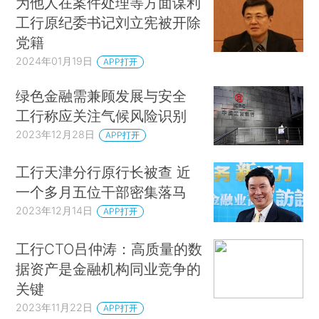
为他人在案件处理等方面谋利
工行原纪委书记刘立宪被开除
党籍
2024年01月19日
APP打开
绿色金融需兼顾发展与安全
工行称应关注气候风险识别
2023年12月28日
APP打开
工行天津分行原行长被查 近
一个多月五位干部密集落马
2023年12月14日
APP打开
工行CTO吕仲涛：高质量的数
据资产是金融机构同业竞争的
关键
2023年11月22日
APP打开