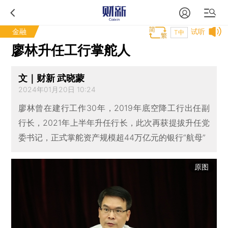
金融
试听
T中
廖林升任工行掌舵人
文｜财新 武晓蒙
2024年01月20日 10:24
廖林曾在建行工作30年，2019年底空降工行出任副
行长，2021年上半年升任行长，此次再获提拔升任党
委书记，正式掌舵资产规模超44万亿元的银行“航母”
原图