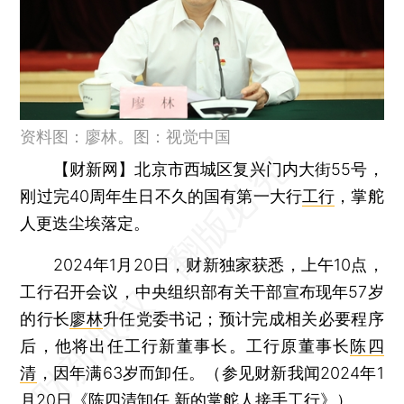
资料图：廖林。图：视觉中国
【财新网】
北京市西城区复兴门内大街55号，
刚过完40周年生日不久的国有第一大行
工行
，掌舵
人更迭尘埃落定。
2024年1月20日，财新独家获悉，上午10点，
工行召开会议，中央组织部有关干部宣布现年57岁
的行长
廖林
升任党委书记；预计完成相关必要程序
后，他将出任工行新董事长。工行原董事长
陈四
清
，因年满63岁而卸任。（参见财新我闻2024年1
月20日《
陈四清卸任 新的掌舵人接手工行
》）