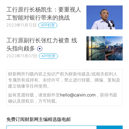
工行原行长杨凯生：要重视人
工智能对银行带来的挑战
2023年11月12日
APP打开
工行原副行长张红力被查 线
头指向颇多
2023年11月07日
APP打开
财新网所刊载内容之知识产权为财新传媒及/或相关权利人
专属所有或持有。未经许可，禁止进行转载、摘编、复制及
建立镜像等任何使用。
如有意愿转载，请发邮件至
hello@caixin.com
，获得书面
确认及授权后，方可转载。
免费订阅财新网主编精选版电邮