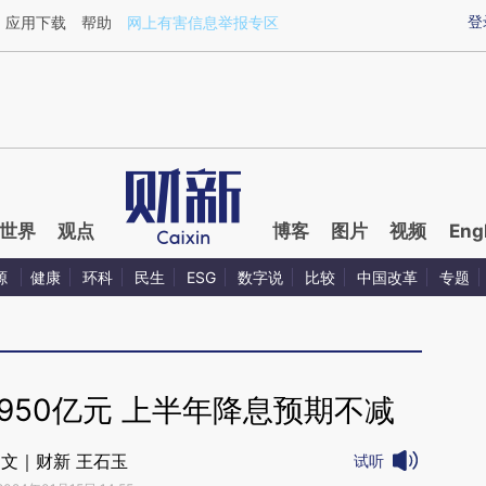
登
应用下载
帮助
网上有害信息举报专区
世界
观点
博客
图片
视频
Eng
源
健康
环科
民生
ESG
数字说
比较
中国改革
专题
950亿元 上半年降息预期不减
文｜财新 王石玉
试听