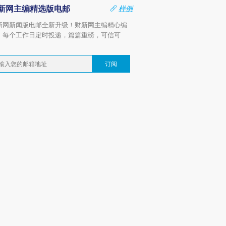
新网主编精选版电邮
样例
新网新闻版电邮全新升级！财新网主编精心编
，每个工作日定时投递，篇篇重磅，可信可
。
订阅