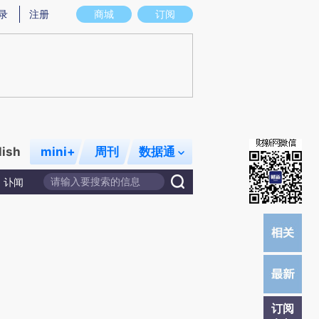
录
注册
商城
订阅
lish
mini+
周刊
数据通
讣闻
订阅