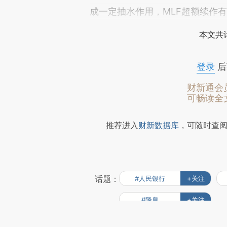
成一定抽水作用，MLF超额续作
本文共计
登录
后
财新通会
可畅读全
推荐进入
财新数据库
，可随时查
话题：
#人民银行
+关注
#降息
+关注