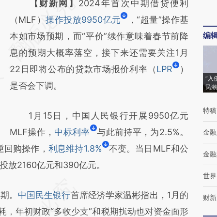
【财新网】
2024年首次中期借贷便利
（MLF）
操作投放9950亿元
，“超量”操作基
编
本如市场预期，而“平价”续作意味着春节前降
息的预期大概率落空，接下来还需要关注1月
22日即将公布的贷款市场报价利率（
LPR
）
“入
是否会下调。
民潮
特稿
1月15日，中国人民银行开展9950亿元
MLF操作，
中标利率
与此前持平，为2.5%。
金融
逆回购操作，
利息维持1.8%
不变。当日MLF和公
金融
放2160亿元和390亿元。
世界
期。
中国民生银行
首席经济学家温彬指出，1月的
财新
耗，年初财政“多收少支”和税期扰动也对资金面形