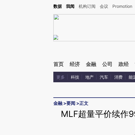
数据
我闻
机构订阅
会议
Promotion
首页
经济
金融
公司
政经
更多
科技
地产
汽车
消费
能
金融
>
要闻
>
正文
MLF超量平价续作9