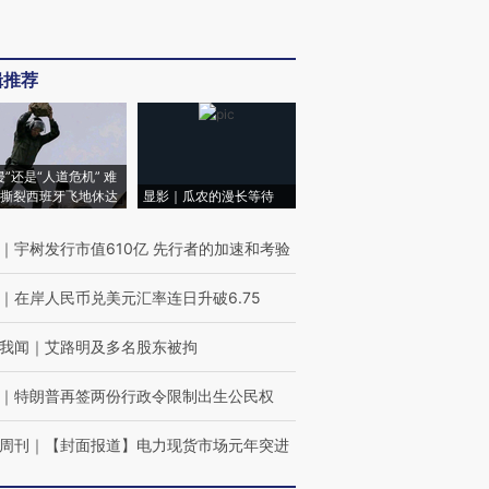
辑推荐
侵”还是“人道危机” 难
撕裂西班牙飞地休达
显影｜瓜农的漫长等待
｜
宇树发行市值610亿 先行者的加速和考验
｜
在岸人民币兑美元汇率连日升破6.75
我闻
｜
艾路明及多名股东被拘
｜
特朗普再签两份行政令限制出生公民权
周刊
｜
【封面报道】电力现货市场元年突进