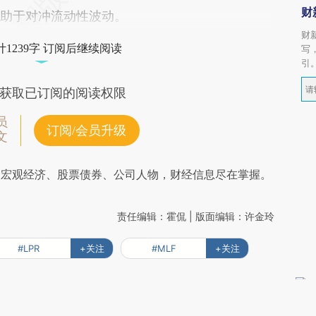
财
有助于对冲流动性波动。
财
1239字 订阅后继续阅读
写
引
获取已订阅的阅读权限
员
订阅/会员升级
文
阅宏观经济、股票债券、公司人物，财经信息尽在掌握。
责任编辑：霍侃 | 版面编辑：许金玲
#LPR
+关注
#MLF
+关注