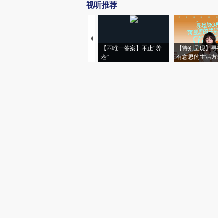
视听推荐
【不唯一答案】不止“养
【特别呈现】寻
老”
有意思的生活方