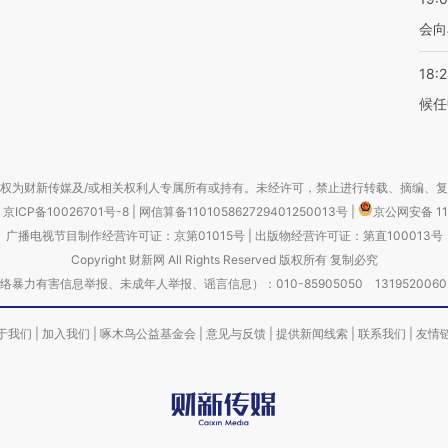
会向
18:
候任
权为财新传媒及/或相关权利人专属所有或持有。未经许可，禁止进行转载、摘编、
京ICP备10026701号-8
|
网信算备110105862729401250013号
|
京公网安备 11
广播电视节目制作经营许可证：京第01015号
|
出版物经营许可证：第直100013号
Copyright 财新网 All Rights Reserved 版权所有 复制必究
害信息举报、未成年人举报、谣言信息）：010-85905050 13195200605 举报邮
于我们
|
加入我们
|
啄木鸟公益基金会
|
意见与反馈
|
提供新闻线索
|
联系我们
|
友情