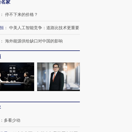
新名家
：
停不下来的价格？
恒
：
中美人工智能竞争：道路比技术更重要
：
海外能源供给缺口对中国的影响
频
客
跨国走私7万
视线｜被称为“蟑螂”的印
视线｜“入侵”还是“人道危
检体内含3种
度Z世代 用街头抗争将教
机”？难民潮撕裂西班牙
秘鲁纳斯
：
多看少动
育部长拱下台
飞地休达
13人遇难