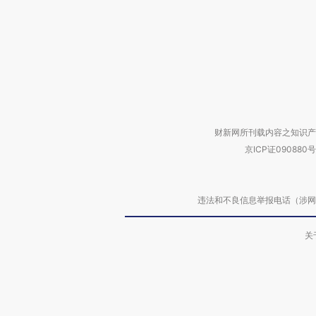
财新网所刊载内容之知识产
京ICP证090880号
违法和不良信息举报电话（涉网络暴力有
关