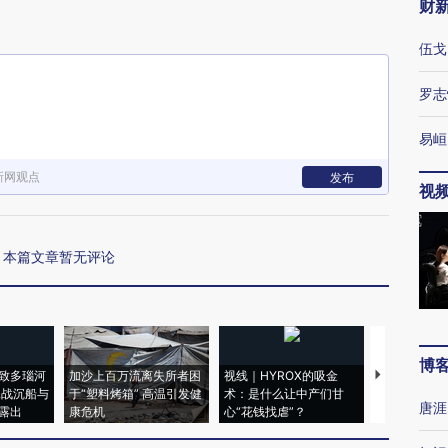
财
伍戈
罗志
易峘
新网观点
发布
视
本篇文章暂无评论
博
致多瑙河
加沙上百万流离失所者困
视线｜HYROX的吸金
马航飞行员
二战沉船与
于“塑料烤箱” 高温引发健
术：是什么让中产们甘
粒摇头丸 尿
唐涯
露出
康危机
心“花钱找虐”？
毒品