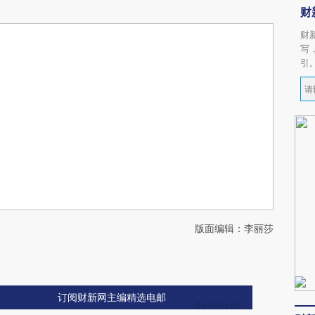
财
财
写
引
版面编辑：李丽莎
订阅财新网主编精选电邮