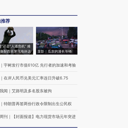
辑推荐
侵”还是“人道危机” 难
撕裂西班牙飞地休达
显影｜瓜农的漫长等待
｜
宇树发行市值610亿 先行者的加速和考验
｜
在岸人民币兑美元汇率连日升破6.75
我闻
｜
艾路明及多名股东被拘
｜
特朗普再签两份行政令限制出生公民权
周刊
｜
【封面报道】电力现货市场元年突进