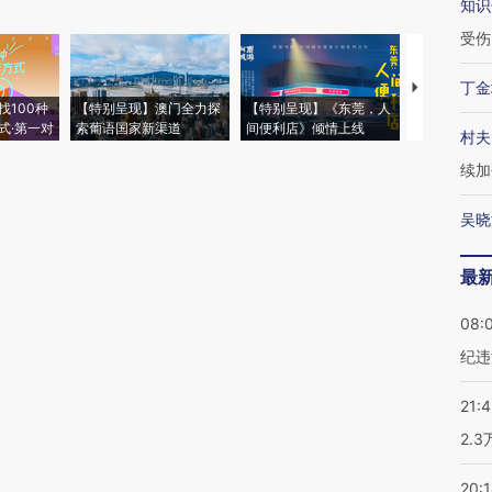
知识
受伤
丁金
【推广】走
找100种
【特别呈现】澳门全力探
【特别呈现】《东莞，人
会，让数智科
式·第一对
索葡语国家新渠道
间便利店》倾情上线
业
村夫
续加
吴晓
最
08:
纪违
21:
2.
20: