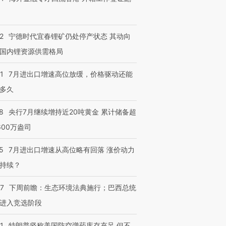
2
宁德时代宜春锂矿仍处停产状态 其动向
国内锂资源供需格局
1
7月进出口增速高位放缓，价格驱动还能
多久
8
央行7月继续增持近20吨黄金 累计储备超
600万盎司
5
7月进出口增速从高位略有回落 涨价动力
持续？
07
下周前瞻：生态环境法典施行；巴西总统
进入竞选阶段
1
特朗普坚称美国防空弹药库存充足 但不