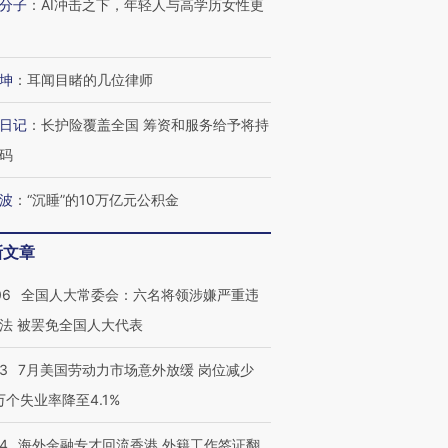
分子
：
AI冲击之下，年轻人与高学历女性更
坤
：
耳闻目睹的几位律师
进第四届链博
【商旅对话】华住集团
技“链”接产
【特别呈现】寻找100种
CFO：不靠规模取胜，华
【特别呈
有意思的生活方式·第三对
住三大增长引擎是什么？
有意思的
日记
：
长护险覆盖全国 筹资和服务给予将持
码
波
：
“沉睡”的10万亿元公积金
新文章
06
全国人大常委会：六名将领涉嫌严重违
法 被罢免全国人大代表
43
7月美国劳动力市场意外放缓 岗位减少
3万个失业率降至4.1%
14
海外金融专才回流香港 外籍工作签证翻