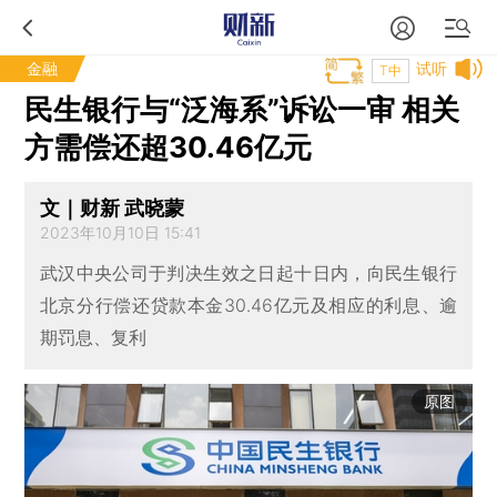
金融
试听
T中
民生银行与“泛海系”诉讼一审 相关
方需偿还超30.46亿元
文｜财新 武晓蒙
2023年10月10日 15:41
武汉中央公司于判决生效之日起十日内，向民生银行
北京分行偿还贷款本金30.46亿元及相应的利息、逾
期罚息、复利
原图