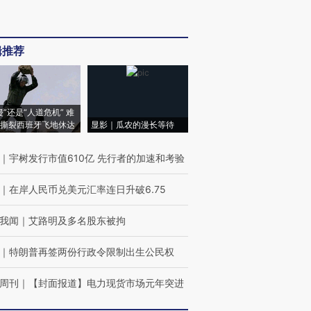
辑推荐
侵”还是“人道危机” 难
撕裂西班牙飞地休达
显影｜瓜农的漫长等待
｜
宇树发行市值610亿 先行者的加速和考验
｜
在岸人民币兑美元汇率连日升破6.75
我闻
｜
艾路明及多名股东被拘
｜
特朗普再签两份行政令限制出生公民权
周刊
｜
【封面报道】电力现货市场元年突进