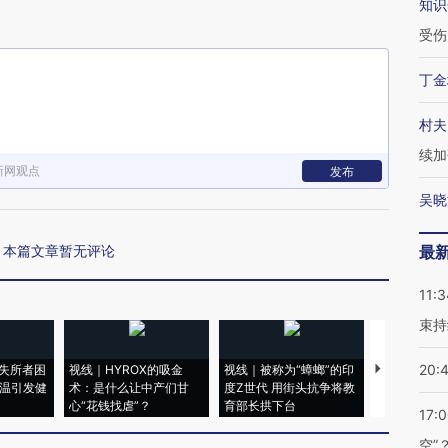
知识
受伤
丁金
村夫
续加
新网观点
发布
吴晓
本篇文章暂无评论
最
11:3
束持
20:
失所者困
视线｜HYROX的吸金
视线｜被称为“蟑螂”的印
视线｜“入侵
高温引发健
术：是什么让中产们甘
度Z世代 用街头抗争将教
机”？难民潮
心“花钱找虐”？
育部长拱下台
飞地休达
17:
空”