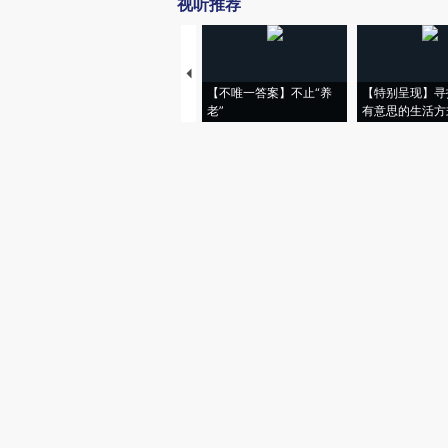
视听推荐
【不唯一答案】不止“养
【特别呈现】寻
老”
有意思的生活方