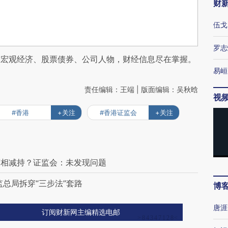
财
伍戈
罗志
阅宏观经济、股票债券、公司人物，财经信息尽在掌握。
易峘
责任编辑：王端 | 版面编辑：吴秋晗
视
#香港
+关注
#香港证监会
+关注
变相减持？证监会：未发现问题
总局拆穿“三步法”套路
博
唐涯
订阅财新网主编精选电邮