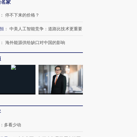
新名家
：
停不下来的价格？
恒
：
中美人工智能竞争：道路比技术更重要
：
海外能源供给缺口对中国的影响
频
客
：
多看少动