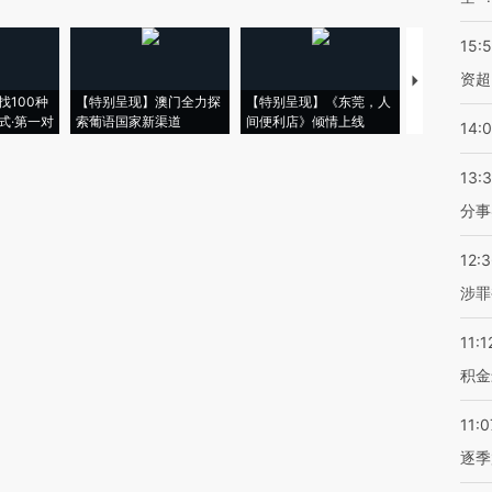
15:
资超
【推广】走
找100种
【特别呈现】澳门全力探
【特别呈现】《东莞，人
会，让数智科
式·第一对
索葡语国家新渠道
间便利店》倾情上线
业
14:
13:
分事
12:
涉罪
11:1
积金
11:0
逐季