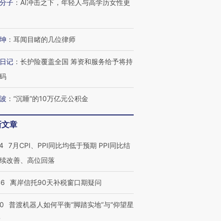
分子
：
AI冲击之下，年轻人与高学历女性更
坤
：
耳闻目睹的几位律师
日记
：
长护险覆盖全国 筹资和服务给予将持
码
波
：
“沉睡”的10万亿元公积金
新文章
4
7月CPI、PPI同比均低于预期 PPI同比结
续改善、高位回落
46
离岸信托90天补税窗口期疑问
”还是“人道危
湖北宜昌局部短时降雨
哈尔滨遭遇短时极端强降
撕裂西班牙
128毫米 紧急转移近
雨 3小时累计雨量超80毫
秘鲁纳斯
4000人
米
13人遇难
00
普渡机器人如何平衡“脚踏实地”与“仰望星
？