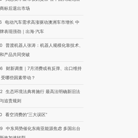
商标后退出市场
6
电动汽车需求高涨驱动澳洲车市增长 中
牌表现强劲｜出海·汽车
00
普渡机器人张涛：机器人规模化靠技术、
和产品共同突破
56
财新调查｜7月消费或有反弹、出口维持
 受哪些因素带动？
42
生态环境法典将施行 最高法明确新旧法
与追责规则
0
看空消费的“三大误区”
59
中东局势催化东南亚能源焦虑 多国出台
新政加速转型