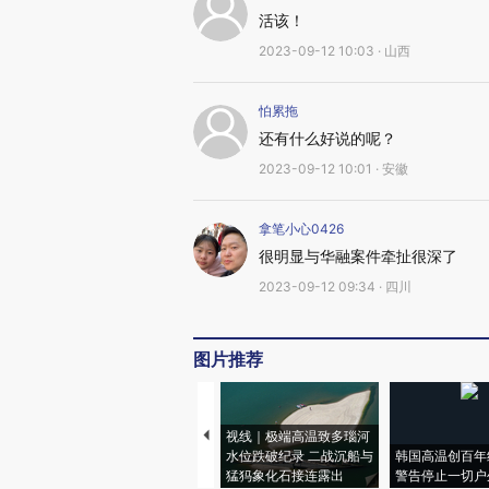
活该！
2023-09-12 10:03 · 山西
怕累拖
还有什么好说的呢？
2023-09-12 10:01 · 安徽
拿笔小心0426
很明显与华融案件牵扯很深了
2023-09-12 09:34 · 四川
图片推荐
视线｜极端高温致多瑙河
水位跌破纪录 二战沉船与
韩国高温创百年
猛犸象化石接连露出
警告停止一切户