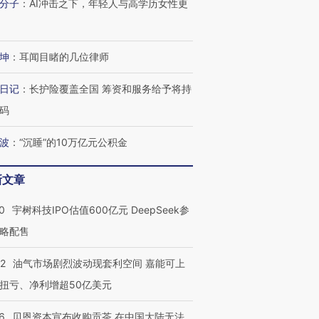
分子
：
AI冲击之下，年轻人与高学历女性更
坤
：
耳闻目睹的几位律师
日记
：
长护险覆盖全国 筹资和服务给予将持
码
波
：
“沉睡”的10万亿元公积金
新文章
0
宇树科技IPO估值600亿元 DeepSeek参
略配售
22
油气市场剧烈波动现套利空间 嘉能可上
扭亏、净利增超50亿美元
6
贝恩资本宣布收购贡茶 在中国大陆无法