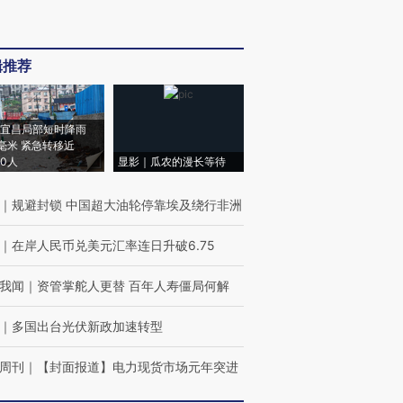
辑推荐
宜昌局部短时降雨
8毫米 紧急转移近
00人
显影｜瓜农的漫长等待
｜
规避封锁 中国超大油轮停靠埃及绕行非洲
｜
在岸人民币兑美元汇率连日升破6.75
我闻
｜
资管掌舵人更替 百年人寿僵局何解
｜
多国出台光伏新政加速转型
周刊
｜
【封面报道】电力现货市场元年突进