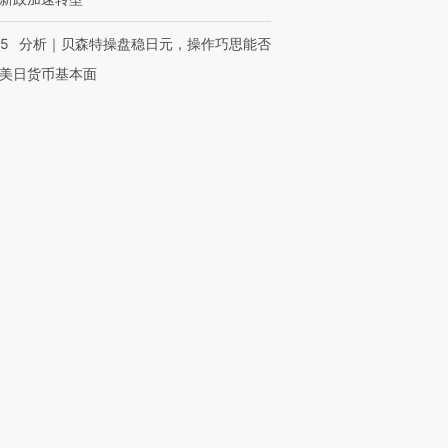
05
分析｜贝森特操盘稳日元，操作巧思能否
美日货币基本面
OX的吸金
马航飞行员跨国走私7万
视线｜被称为“蟑螂”的印
让中产们甘
粒摇头丸 尿检体内含3种
度Z世代 用街头抗争将教
秘鲁纳斯
”？
毒品
育部长拱下台
13人遇难