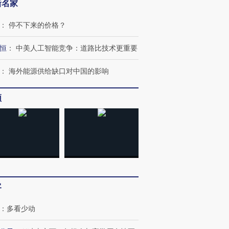
新名家
：
停不下来的价格？
恒
：
中美人工智能竞争：道路比技术更重要
：
海外能源供给缺口对中国的影响
频
客
：
多看少动