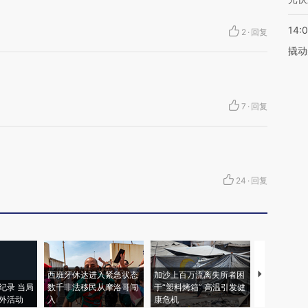
14:
2
·
回复
撬动
7
·
回复
24
·
回复
西班牙休达进入紧急状态
加沙上百万流离失所者困
视线｜HYR
纪录 当局
数千非法移民从摩洛哥闯
于“塑料烤箱” 高温引发健
术：是什么
外活动
入
康危机
心“花钱找虐