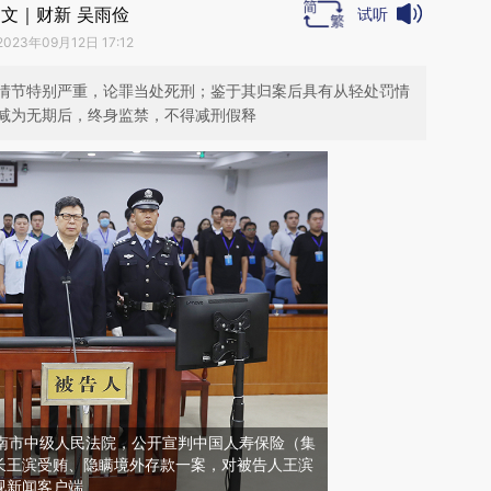
文｜财新 吴雨俭
试听
2023年09月12日 17:12
情节特别严重，论罪当处死刑；鉴于其归案后具有从轻处罚情
减为无期后，终身监禁，不得减刑假释
省济南市中级人民法院，公开宣判中国人寿保险（集
长王滨受贿、隐瞒境外存款一案，对被告人王滨
视新闻客户端