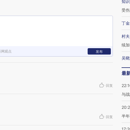
知识
受伤
丁金
村夫
续加
新网观点
发布
吴晓
最
22:1
·
回复
与战
20:
半年
·
回复
17:2