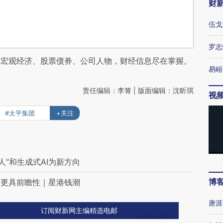
财
伍戈
罗志
阅宏观经济、股票债券、公司人物，财经信息尽在掌握。
易峘
责任编辑：李箐 | 版面编辑：沈昕琪
视
#太平集团
+关注
人”和生成式AI为新方向
博
需更具前瞻性｜星港钱潮
唐涯
订阅财新网主编精选电邮