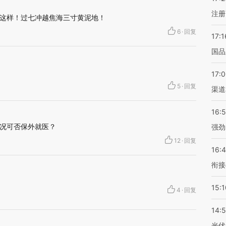
注册
这样！过七冲越焦海三寸黄泥地！
6
·
回复
17:1
国品
17:
5
·
回复
渠道
16:
况可否保外就医？
强劲
12
·
回复
16:
衔接
15:1
4
·
回复
14:
光伏