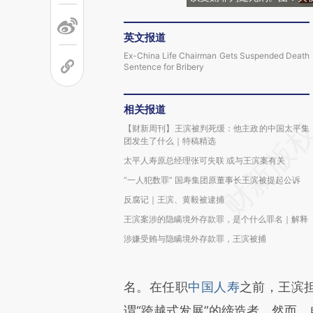
英文报道
Ex-China Life Chairman Gets Suspended Death
Sentence for Bribery
相关报道
【财新周刊】王滨被判死缓：他主政的中国太平集
团发生了什么｜特稿精选
太平人寿原总经理张可失联 或与王滨案有关
“一人犯数罪” 国寿集团原董事长王滨被提起公诉
反腐记｜王滨、黄毅被逮捕
王滨案涉的隐瞒境外存款罪，是个什么罪名｜解释
涉嫌受贿与隐瞒境外存款罪，王滨被捕
名。在任职
中国人寿
之前，王滨
谓“跨越式发展”的缔造者。然而，