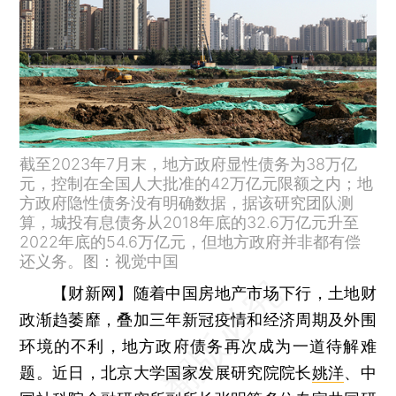
截至2023年7月末，地方政府显性债务为38万亿
元，控制在全国人大批准的42万亿元限额之内；地
方政府隐性债务没有明确数据，据该研究团队测
算，城投有息债务从2018年底的32.6万亿元升至
2022年底的54.6万亿元，但地方政府并非都有偿
还义务。图：视觉中国
【财新网】
随着中国房地产市场下行，土地财
政渐趋萎靡，叠加三年新冠疫情和经济周期及外围
环境的不利，地方政府债务再次成为一道待解难
题。近日，北京大学国家发展研究院院长
姚洋
、中