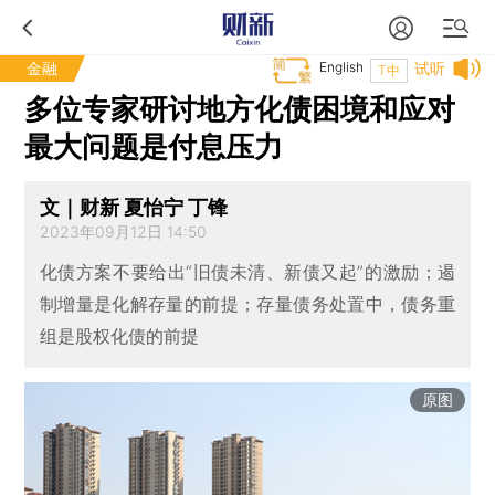
金融
English
试听
T中
多位专家研讨地方化债困境和应对
最大问题是付息压力
文｜财新 夏怡宁 丁锋
2023年09月12日 14:50
化债方案不要给出“旧债未清、新债又起”的激励；遏
制增量是化解存量的前提；存量债务处置中，债务重
组是股权化债的前提
原图