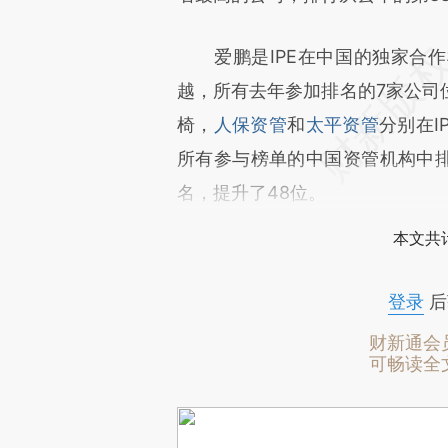
爱鹏是IPE在中国的独家合作
越，所有去年参加排名的7家公司
椅，
人保资管
和
太平资管
分别在I
所有参与榜单的中国资管机构中排
名，提升了48位。
本文共计
登录
后
财新通会
可畅读全