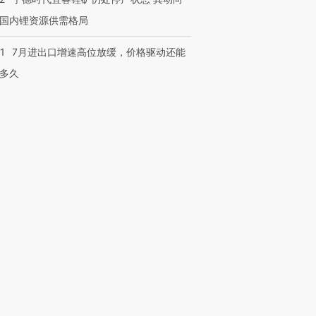
国内锂资源供需格局
1
7月进出口增速高位放缓，价格驱动还能
多久
跨国走私7万
视线｜被称为“蟑螂”的印
视线｜“入侵”还是“人道危
检体内含3种
度Z世代 用街头抗争将教
机”？难民潮撕裂西班牙
秘鲁纳斯
育部长拱下台
飞地休达
13人遇难
进第四届链博
【商旅对话】华住集团
技“链”接产
【特别呈现】寻找100种
CFO：不靠规模取胜，华
【特别呈
有意思的生活方式·第三对
住三大增长引擎是什么？
有意思的