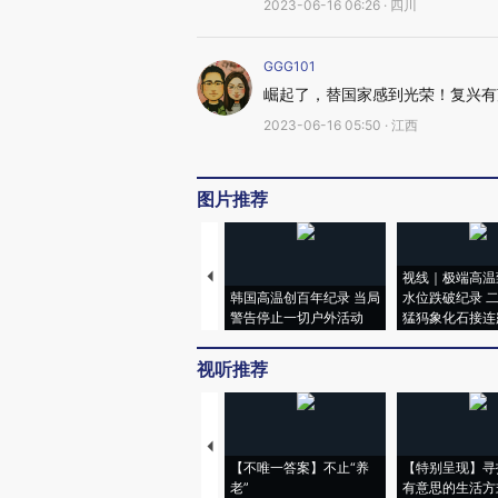
2023-06-16 06:26 · 四川
GGG101
崛起了，替国家感到光荣！复兴有
2023-06-16 05:50 · 江西
图片推荐
视线｜极端高温
韩国高温创百年纪录 当局
水位跌破纪录 
警告停止一切户外活动
猛犸象化石接连
视听推荐
【不唯一答案】不止“养
【特别呈现】寻
老”
有意思的生活方