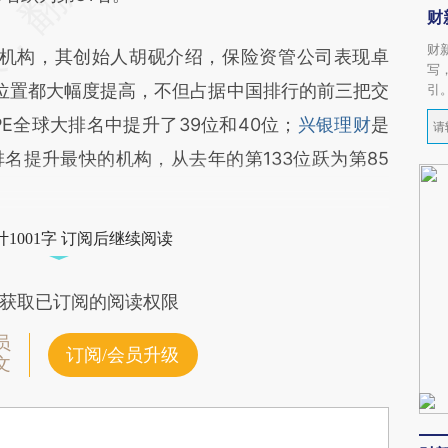
财
财
机构，其创始人胡砚介绍，保险资管公司表现卓
写
位置都大幅度提高，不但占据中国排行的前三把交
引
PE全球大排名中提升了39位和40位；
兴银理财
是
名提升最快的机构，从去年的第133位跃为第85
1001字 订阅后继续阅读
获取已订阅的阅读权限
员
订阅/会员升级
文