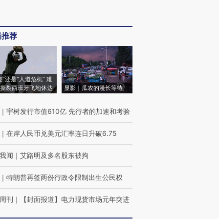
辑推荐
侵”还是“人道危机” 难
撕裂西班牙飞地休达
显影｜瓜农的漫长等待
｜
宇树发行市值610亿 先行者的加速和考验
｜
在岸人民币兑美元汇率连日升破6.75
我闻
｜
艾路明及多名股东被拘
｜
特朗普再签两份行政令限制出生公民权
周刊
｜
【封面报道】电力现货市场元年突进