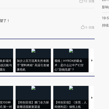
12
·
回复
影响
19:5
望了！
持续
5
·
回复
致多瑙河
加沙上百万流离失所者困
视线｜HYROX的吸金
马航飞行员
二战沉船与
于“塑料烤箱” 高温引发健
术：是什么让中产们甘
粒摇头丸 尿
露出
康危机
心“花钱找虐”？
毒品
【推广】走
找100种
【特别呈现】澳门全力探
【特别呈现】《东莞，人
会，让数智科
式·第一对
索葡语国家新渠道
间便利店》倾情上线
业