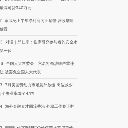
最高可贷340万元
7
寒武纪上半年净利润同比翻倍 营收增速
放缓
53
对话｜邱仁宗：临床研究参与者的安全永
第一位
06
全国人大常委会：六名将领涉嫌严重违
法 被罢免全国人大代表
43
7月美国劳动力市场意外放缓 岗位减少
3万个失业率降至4.1%
14
海外金融专才回流香港 外籍工作签证翻
2
宁德时代宜春锂矿仍处停产状态 其动向