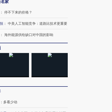
新名家
：
停不下来的价格？
恒
：
中美人工智能竞争：道路比技术更重要
：
海外能源供给缺口对中国的影响
频
客
：
多看少动