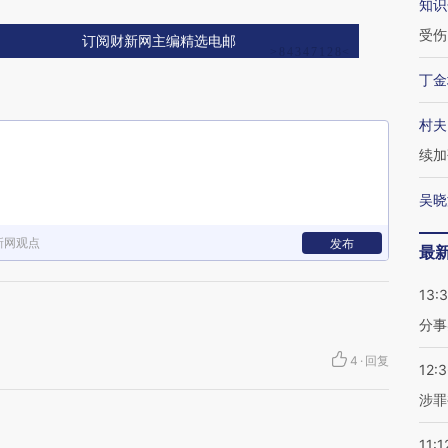
知识
受伤
订阅财新网主编精选电邮
丁金
村夫
续加
吴晓
新网观点
发布
最
13:
分事
4
·
回复
12:
涉罪
11:1