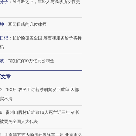
分子
：
AI冲击之下，年轻人与高学历女性更
坤
：
耳闻目睹的几位律师
日记
：
长护险覆盖全国 筹资和服务给予将持
码
波
：
“沉睡”的10万亿元公积金
新文章
32
“90后”农民工讨薪涉刑案发回重审 因部
实不清
36
贵州山脚树矿难致16人死亡近三年 矿长
被罢免全国人大代表
2
非京籍五环内购房社保降至一年 北京市公