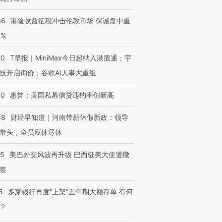
36
港险收益征税冲击伦敦市场 保诚盘中重
3%
20
T早报｜MiniMax今日起纳入港股通；宇
技开启询价；谷歌AI人事大重组
30
惠誉：美国私募信贷违约率创新高
48
财经早知道｜河南带薪休假新政：领导
跨国走私7万
视线｜HY
检体内含3种
泽连斯基密集出访美英 索
秘鲁纳斯卡观光飞机坠毁
术：是什
带头，全员应休尽休
要防空导弹“救急”
13人遇难
心“花钱找
05
美巴外交风波再升级 巴西驻美大使遭撤
签
5
多家银行再度“上架”五年期大额存单 有何
进第四届链博
【商旅对话】华住集团
技“链”接产
【特别呈现】寻找100种
CFO：不靠规模取胜，华
【特别呈
？
有意思的生活方式·第三对
住三大增长引擎是什么？
有意思的