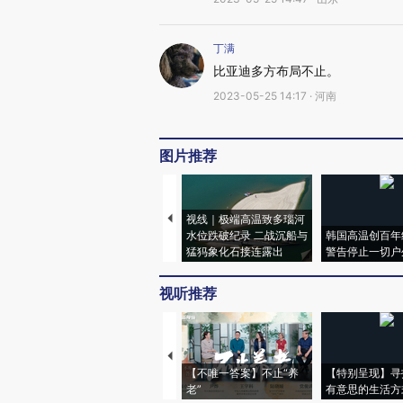
丁满
比亚迪多方布局不止。
2023-05-25 14:17 · 河南
图片推荐
视线｜极端高温致多瑙河
水位跌破纪录 二战沉船与
韩国高温创百年
猛犸象化石接连露出
警告停止一切户
视听推荐
【不唯一答案】不止“养
【特别呈现】寻
老”
有意思的生活方