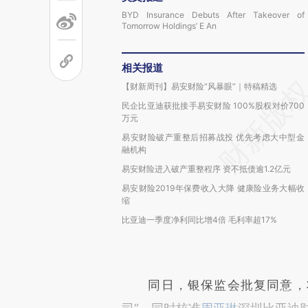
BYD Insurance Debuts After Takeover of
Tomorrow Holdings’ E An
相关报道
【财新周刊】易安财险“风暴眼”｜特稿精选
民企比亚迪获批接手易安财险 100%股权对价700
万元
易安财险破产重整后招募战投 优先考虑大中型金
融机构
易安财险进入破产重整程序 资不抵债逾1.2亿元
易安财险2019年保费收入大降 健康险业务大幅收
缩
比亚迪一季度净利同比增4倍 毛利率超17%
同日，银保监会批复同意，将