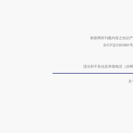
财新网所刊载内容之知识产
京ICP证090880号
违法和不良信息举报电话（涉网络暴力有
关