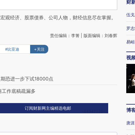
财
伍戈
阅宏观经济、股票债券、公司人物，财经信息尽在掌握。
罗志
责任编辑：李箐 | 版面编辑：刘春辉
易峘
#比亚迪
+关注
视
期恐进一步下试18000点
商工作底稿疏漏多
订阅财新网主编精选电邮
博
唐涯