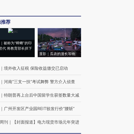
辑推荐
｜被称为“蟑螂”的印
世代 将教育部长拱下
显影｜瓜农的漫长等待
｜
境外收入征税 保险收益缴交已启动
｜
河南“三支一扶”考试舞弊 警方介入侦查
｜
特朗普再上台后中国留学生获签数量大减
｜
广州开发区产业园REIT较发行价“腰斩”
周刊
｜
【封面报道】电力现货市场元年突进