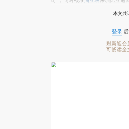
司”，同时核准
周亚琳
深圳比亚迪
本文共计
登录
后
财新通会
可畅读全