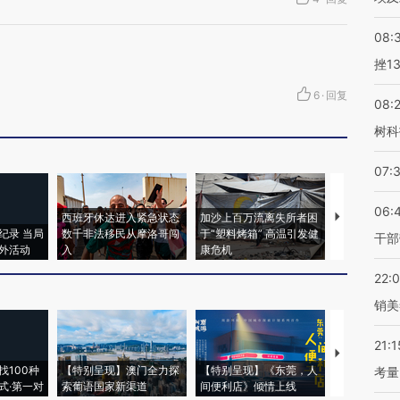
08:
挫1
6
·
回复
08:
树科
07:
06:
西班牙休达进入紧急状态
加沙上百万流离失所者困
马航飞行员
纪录 当局
数千非法移民从摩洛哥闯
于“塑料烤箱” 高温引发健
粒摇头丸 尿
干部
外活动
入
康危机
毒品
22:
销美
21:1
【推广】走
找100种
【特别呈现】澳门全力探
【特别呈现】《东莞，人
会，让数智科
考量
式·第一对
索葡语国家新渠道
间便利店》倾情上线
业