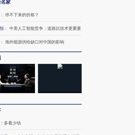
新名家
：
停不下来的价格？
恒
：
中美人工智能竞争：道路比技术更重要
：
海外能源供给缺口对中国的影响
频
客
：
多看少动