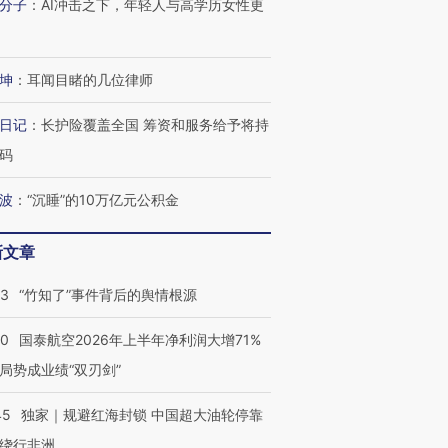
分子
：
AI冲击之下，年轻人与高学历女性更
坤
：
耳闻目睹的几位律师
日记
：
长护险覆盖全国 筹资和服务给予将持
码
波
：
“沉睡”的10万亿元公积金
新文章
13
“竹知了”事件背后的舆情根源
10
国泰航空2026年上半年净利润大增71%
局势成业绩“双刃剑”
45
独家｜规避红海封锁 中国超大油轮停靠
绕行非洲