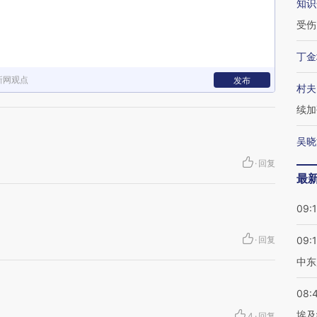
知识
受伤
丁金
新网观点
发布
村夫
续加
吴晓
·
回复
最
09:
·
回复
09:
中东
08:
埃及
4
·
回复