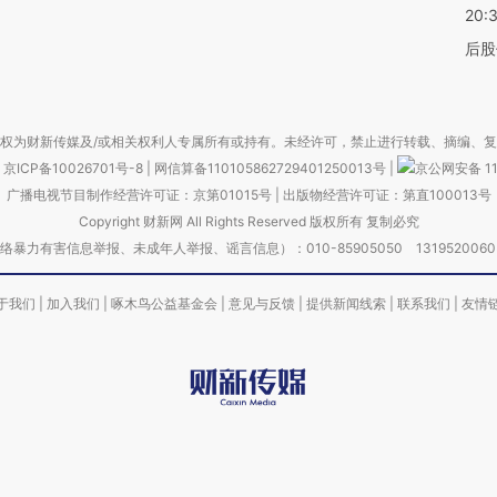
20:
后股
权为财新传媒及/或相关权利人专属所有或持有。未经许可，禁止进行转载、摘编、
京ICP备10026701号-8
|
网信算备110105862729401250013号
|
京公网安备 11
广播电视节目制作经营许可证：京第01015号
|
出版物经营许可证：第直100013号
Copyright 财新网 All Rights Reserved 版权所有 复制必究
害信息举报、未成年人举报、谣言信息）：010-85905050 13195200605 举报邮
于我们
|
加入我们
|
啄木鸟公益基金会
|
意见与反馈
|
提供新闻线索
|
联系我们
|
友情