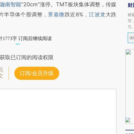
迦南智能
“20cm”涨停。TMT板块集体调整，传媒
财
芯片半导体个股调整，
景嘉微
跌近8%，
江波龙
大跌
财
写
引
1773字 订阅后继续阅读
获取已订阅的阅读权限
员
订阅/会员升级
文