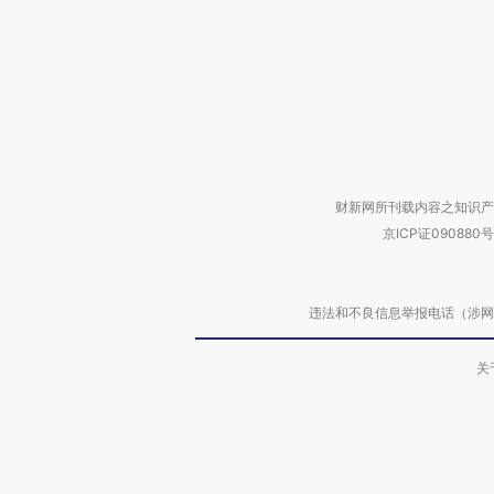
财新网所刊载内容之知识产
京ICP证090880号
违法和不良信息举报电话（涉网络暴力有
关