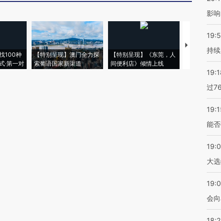
影响
19:5
【推广】走
持续
找100种
【特别呈现】澳门全力探
【特别呈现】《东莞，人
会，让数智科
式·第一对
索葡语国家新渠道
间便利店》倾情上线
业
19:1
过7
19:1
能否
19:
大选
19:0
会向
18: