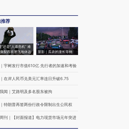
辑推荐
侵”还是“人道危机” 难
撕裂西班牙飞地休达
显影｜瓜农的漫长等待
｜
宇树发行市值610亿 先行者的加速和考验
｜
在岸人民币兑美元汇率连日升破6.75
我闻
｜
艾路明及多名股东被拘
｜
特朗普再签两份行政令限制出生公民权
周刊
｜
【封面报道】电力现货市场元年突进