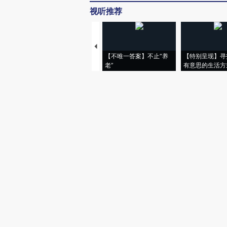
视听推荐
【不唯一答案】不止“养
【特别呈现】寻
老”
有意思的生活方