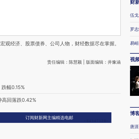
财
伍戈
罗志
阅宏观经济、股票债券、公司人物，财经数据尽在掌握。
易峘
视
责任编辑：陈慧颖 | 版面编辑：井豫涵
跌幅0.15%
高回落跌0.42%
博
订阅财新网主编精选电邮
唐涯