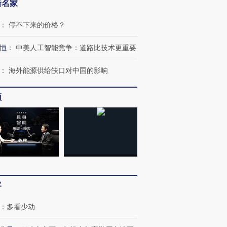
新名家
：
停不下来的价格？
恒
：
中美人工智能竞争：道路比技术更重要
：
海外能源供给缺口对中国的影响
频
客
：
多看少动