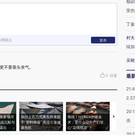
知识
受伤
丁金
村夫
新网观点
发布
续加
吴晓
更不要垂头丧气。
最
2
·
回复
21:
2.
20:
致多瑙河
加沙上百万流离失所者困
视线｜HYROX的吸金
马航飞行员
倍
二战沉船与
于“塑料烤箱” 高温引发健
术：是什么让中产们甘
粒摇头丸 尿
露出
康危机
心“花钱找虐”？
毒品
20:1