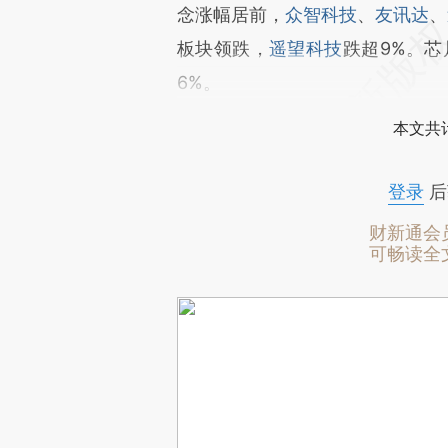
念涨幅居前，
众智科技
、
友讯达
、
板块领跌，
遥望科技
跌超9%。
6%。
本文共计
登录
后
财新通会
可畅读全