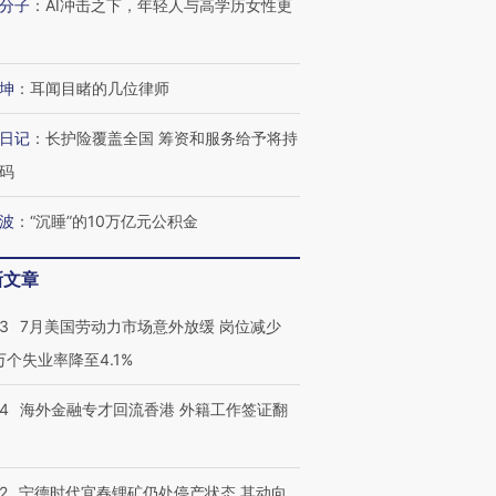
分子
：
AI冲击之下，年轻人与高学历女性更
坤
：
耳闻目睹的几位律师
日记
：
长护险覆盖全国 筹资和服务给予将持
码
波
：
“沉睡”的10万亿元公积金
新文章
43
7月美国劳动力市场意外放缓 岗位减少
3万个失业率降至4.1%
14
海外金融专才回流香港 外籍工作签证翻
跨国走私7万
视线｜被称为“蟑螂”的印
视线｜“入侵”还是“人道危
检体内含3种
度Z世代 用街头抗争将教
机”？难民潮撕裂西班牙
秘鲁纳斯
育部长拱下台
飞地休达
13人遇难
2
宁德时代宜春锂矿仍处停产状态 其动向