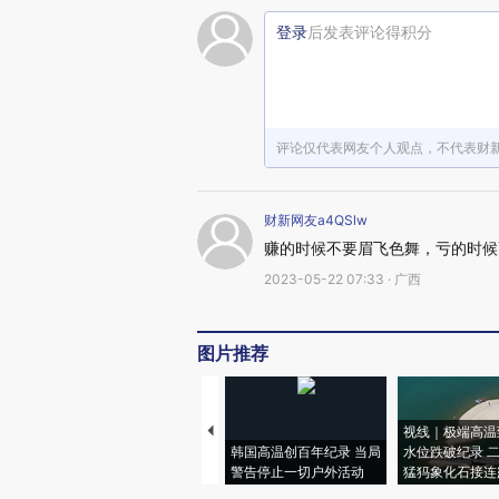
登录
后发表评论得积分
评论仅代表网友个人观点，不代表财
财新网友a4QSlw
赚的时候不要眉飞色舞，亏的时候
2023-05-22 07:33 · 广西
图片推荐
视线｜极端高温
韩国高温创百年纪录 当局
水位跌破纪录 
警告停止一切户外活动
猛犸象化石接连