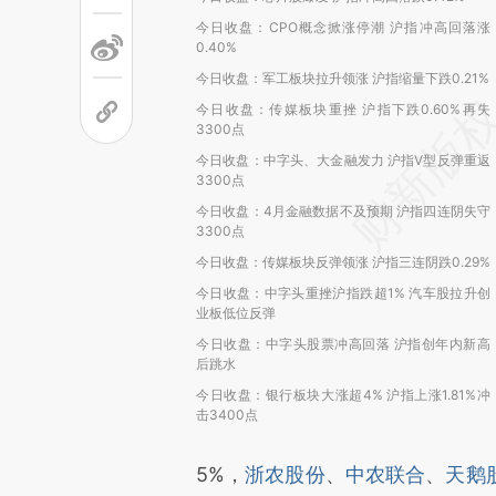
今日收盘：CPO概念掀涨停潮 沪指冲高回落涨
0.40%
今日收盘：军工板块拉升领涨 沪指缩量下跌0.21%
今日收盘：传媒板块重挫 沪指下跌0.60%再失
3300点
今日收盘：中字头、大金融发力 沪指V型反弹重返
3300点
今日收盘：4月金融数据不及预期 沪指四连阴失守
3300点
今日收盘：传媒板块反弹领涨 沪指三连阴跌0.29%
今日收盘：中字头重挫沪指跌超1% 汽车股拉升创
业板低位反弹
今日收盘：中字头股票冲高回落 沪指创年内新高
后跳水
今日收盘：银行板块大涨超4% 沪指上涨1.81%冲
击3400点
5%，
浙农股份
、
中农联合
、
天鹅