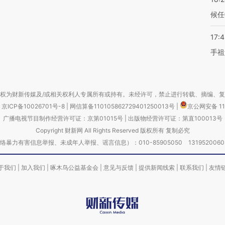
候任
17:
手祖
权为财新传媒及/或相关权利人专属所有或持有。未经许可，禁止进行转载、摘编、
京ICP备10026701号-8
|
网信算备110105862729401250013号
|
京公网安备 11
广播电视节目制作经营许可证：京第01015号
|
出版物经营许可证：第直100013号
Copyright 财新网 All Rights Reserved 版权所有 复制必究
害信息举报、未成年人举报、谣言信息）：010-85905050 13195200605 举报邮
于我们
|
加入我们
|
啄木鸟公益基金会
|
意见与反馈
|
提供新闻线索
|
联系我们
|
友情