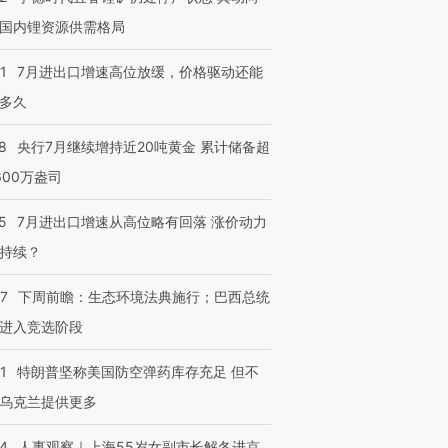
国内锂资源供需格局
1
7月进出口增速高位放缓，价格驱动还能
进第四届链博
【商旅对话】华住集团
多久
技“链”接产
【特别呈现】寻找100种
CFO：不靠规模取胜，华
【特别呈
有意思的生活方式·第三对
住三大增长引擎是什么？
有意思的
8
央行7月继续增持近20吨黄金 累计储备超
600万盎司
5
7月进出口增速从高位略有回落 涨价动力
持续？
07
下周前瞻：生态环境法典施行；巴西总统
进入竞选阶段
1
特朗普坚称美国防空弹药库存充足 但不
乌克兰提供更多
24
人事观察｜上海55岁女副市长解冬进京