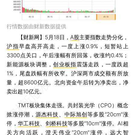
行情数据由财新数据提供
【财新网】
5月18日，
A股
主要指数走势分化，
沪指
早盘高开高走，一度上涨0.9%，短暂站上
3300点关口，午后涨幅有所回落，收涨约0.4%；
新能源板块调整，
创业板指
震荡走跌，一度跌超
1%，尾盘跌幅有所收窄。沪深两市成交额有所放
量，超8600亿元。北向资金午后转为净卖出，净
卖出超10亿元。
TMT板块集体走强。共封装光学（CPO）概念
掀涨停潮，
源杰科技
、
中际旭创
等多股“20cm”涨
停，
华工科技
、
剑桥科技
等多股“10cm”涨停。AI相
关方向活跃，
澄天伟业
“20cm”涨停，
远大智