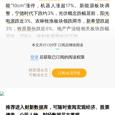
能
“10cm”涨停，机器人涨超17%。新能源板块调
整，
宁德时代
下跌约3%，光伏概念跌幅居前，
阳光
电源
跌近3%。农林牧渔板块领跌两市，
新希望
跌超
3%，
牧原股份
跌近6%。地产产业链相关板块跌幅
居前，
万科A
、
保利发展
股价均下跌。
本文共计1329字 订阅后继续阅读
登录
后获取已订阅的阅读权限
财新通会员
订阅/会员升级
可畅读全文
推荐进入
财新数据库
，可随时查阅宏观经济、股票
债券、公司人物，财经数据尽在掌握。