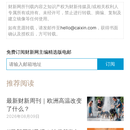
储停止加息，美股就有望受到提振……
来看详文
财新网所刊载内容之知识产权为财新传媒及/或相关权利人
专属所有或持有。未经许可，禁止进行转载、摘编、复制及
分析师警告美股AI炒作过热
AI话题持续大热，
建立镜像等任何使用。
近七个月以来美股收益率较好的科技巨头如苹果、
如有意愿转载，请发邮件至
hello@caixin.com
，获得书面
微软、谷歌，都涉及AI业务。但有分析师表示，如
确认及授权后，方可转载。
果对AI话题热情过高，市场可能出现抛售……
来看
详文
■
免费订阅财新网主编精选版电邮
订阅
查看精华内容的完整版，解锁海量金融数据、
财经资讯和更多数据资讯服务，请订阅财新数据
通。（移动端用户点
这里
，PC端用户点
这里
）
推荐阅读
最新财新周刊｜欧洲高温改变
了什么？
2026年08月09日