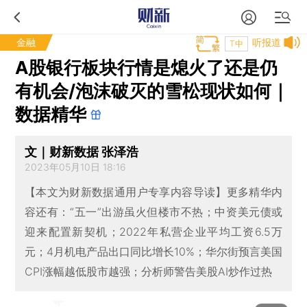
金融
听报道
T中
A股银行板块行情是熄火了还是仍
有机会/泡沫破灭的雪松现状如何｜
数据精华
文｜财新数据 张泽浩
2023年05月10日 18:16
【本文为财新数据通用户专享内容导读】更多精华内
容还有：“五一”出游虽火但楼市不热；中资美元债或
迎来配置新契机；2022年私营企业平均工资6.5万
元；4月机电产品出口同比增长10%；华尔街预言美国
CPI涨幅越低股市越强；分析师警告美股AI炒作过热