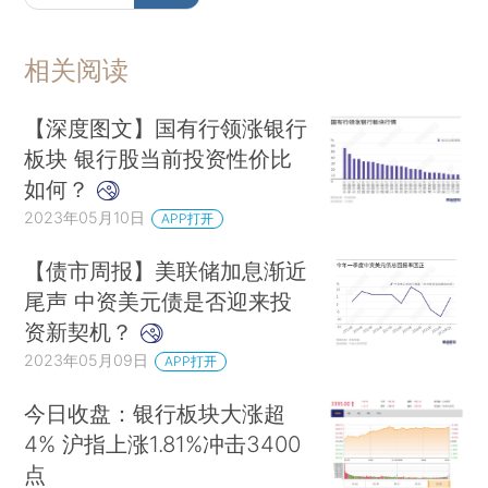
暗淡，楼市热度已经明显下滑，4月的土拍市场分
化也更加明显……
来看详细的研报精华
相关阅读
【深度图文】国有行领涨银行
板块 银行股当前投资性价比
如何？
2023年05月10日
APP打开
【债市周报】美联储加息渐近
尾声 中资美元债是否迎来投
资新契机？
2023年05月09日
APP打开
中资美元债是否迎来新的投资契机？
随着美联
今日收盘：银行板块大涨超
储加息进入尾声，“停止加息”的预期率先反映在股
4% 沪指上涨1.81%冲击3400
点
债走势上。10年期美债收益率在3月初升至3.5%左