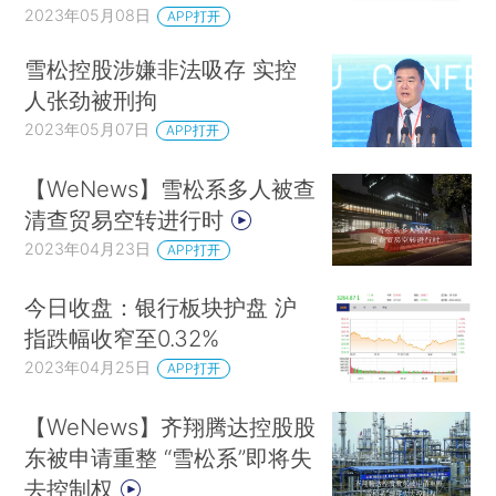
2023年05月08日
右后，在4月17日至30日下降至3.44%。美债利率
APP打开
在高位松动利好美元债券市场，尤其是与美债高关
雪松控股涉嫌非法吸存 实控
联度的投资级中资美元债……
来看详细的债市周报
人张劲被刑拘
分析
2023年05月07日
APP打开
【WeNews】雪松系多人被查
清查贸易空转进行时
2023年04月23日
APP打开
今日收盘：银行板块护盘 沪
指跌幅收窄至0.32%
2023年04月25日
APP打开
【WeNews】齐翔腾达控股股
东被申请重整 “雪松系”即将失
【数据推荐】
去控制权