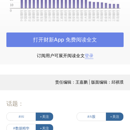
打开财新App 免费阅读全文
出事一年后的雪松现状
2022年初，曾有“广州
第一民企”之称的雪松控股因无力支付理财产品利息
订阅用户可展开阅读全文
登录
而全线“爆雷”。在此之后，它被国企起诉，旗下的
上市企业陷入泥潭，近日实控人也已经被刑拘……
看我们数据专题的梳理
责任编辑：王嘉鹏 | 版面编辑：邱祺璞
【大市热点】
话题：
五一出游虽火，楼市不热
中指研究院数据显
示，五一期间（4月29日至5月3日）代表城市成交
#AI
+关注
#A股
+关注
规模较2022年五一假期增长约25%，但较2019年
#数据精华
+关注
同期降幅仍超两成。相比三月，“银四”成交量比较