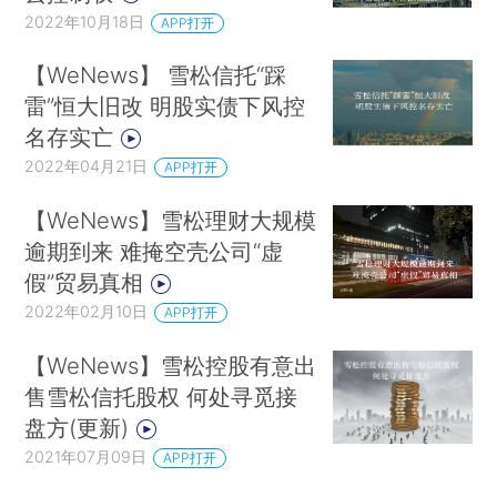
私营企业平均工资
2022年城镇私营单位就业
2022年10月18日
APP打开
人员年平均工资为6.5万元，较上年增长3.7%，增
【WeNews】 雪松信托“踩
速回落5.2个百分点。
来数据库查看数据
雷”恒大旧改 明股实债下风控
名存实亡
4月机电出口同比增长10%
机电产品是中国的
2022年04月21日
APP打开
传统出口大类，4月的出口额达到1706亿美元，比
2022年同期增长10%。各小类中，手机和集成电路
【WeNews】雪松理财大规模
的出口额同比分别下滑6%和7.3%，但新能源产品
逾期到来 难掩空壳公司“虚
继续走高。
来看我们的详细专题整理
假”贸易真相
2022年02月10日
APP打开
【更多荐读】
【WeNews】雪松控股有意出
华尔街大行：美国CPI涨幅越低美股越强
对于
售雪松信托股权 何处寻觅接
即将在本周三公布的美国通胀指数，高盛和摩根大
盘方(更新)
通两家交易巨头难得地达成一致。认为只要本周三
2021年07月09日
APP打开
公布的美国CPI涨幅在5%或者更低，可能会让美联