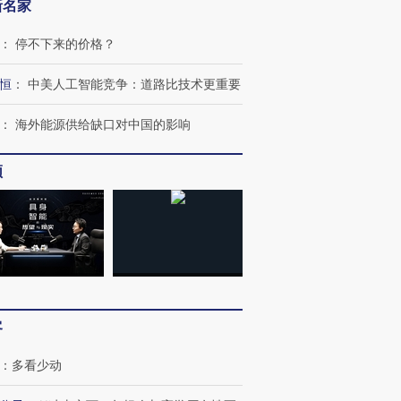
新名家
：
停不下来的价格？
恒
：
中美人工智能竞争：道路比技术更重要
：
海外能源供给缺口对中国的影响
频
客
：
多看少动