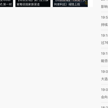
式·第一对
索葡语国家新渠道
间便利店》倾情上线
业
影响
19:5
持续
19:1
过7
19:1
能否
19:
大选
19:0
会向
18: