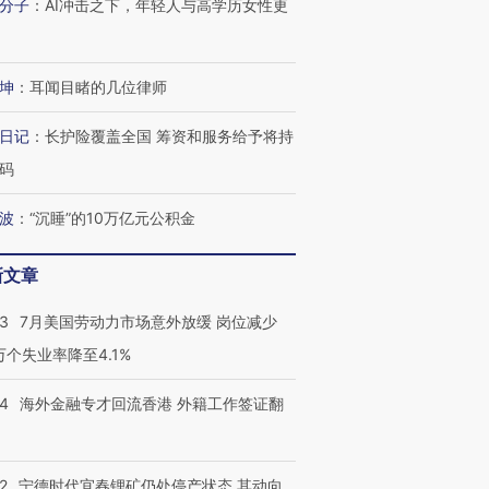
分子
：
AI冲击之下，年轻人与高学历女性更
坤
：
耳闻目睹的几位律师
日记
：
长护险覆盖全国 筹资和服务给予将持
码
波
：
“沉睡”的10万亿元公积金
新文章
跨国走私7万
视线｜被称为“蟑螂”的印
视线｜“入侵”还是“人道危
43
7月美国劳动力市场意外放缓 岗位减少
检体内含3种
度Z世代 用街头抗争将教
机”？难民潮撕裂西班牙
秘鲁纳斯
育部长拱下台
飞地休达
13人遇难
3万个失业率降至4.1%
14
海外金融专才回流香港 外籍工作签证翻
进第四届链博
【商旅对话】华住集团
2
宁德时代宜春锂矿仍处停产状态 其动向
技“链”接产
【特别呈现】寻找100种
CFO：不靠规模取胜，华
【特别呈