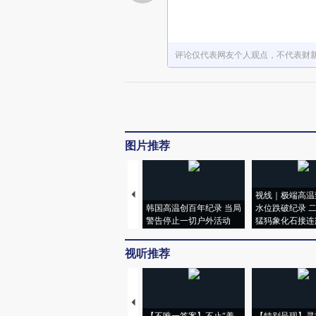
评论仅代表网友个人观点，不代表财
图片推荐
视线｜极端高温
韩国高温创百年纪录 当局
水位跌破纪录 
警告停止一切户外活动
猛犸象化石接连
视听推荐
【不唯一答案】不止“养
【特别呈现】寻