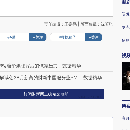
财
伍戈
责任编辑：王嘉鹏 | 版面编辑：沈昕琪
罗志
#A股
+关注
#数据精华
+关注
易峘
视
热/糖价飙涨背后的供需压力丨数据精华
/解读创28月新高的财新中国服务业PMI｜数据精华
订阅财新网主编精选电邮
博
唐涯