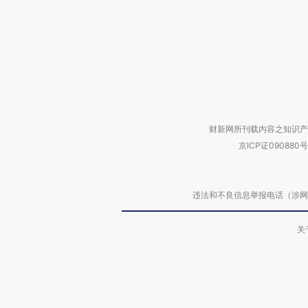
财新网所刊载内容之知识产
京ICP证090880号
违法和不良信息举报电话（涉网络暴力有
关