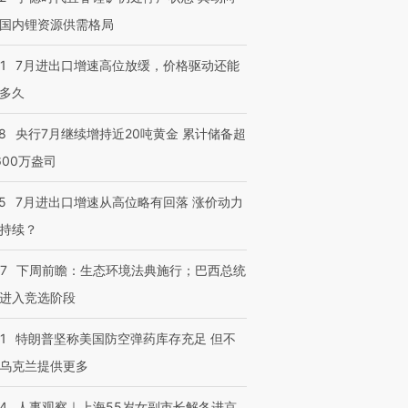
有意思的生活方式·第三对
住三大增长引擎是什么？
有意思的
国内锂资源供需格局
1
7月进出口增速高位放缓，价格驱动还能
多久
8
央行7月继续增持近20吨黄金 累计储备超
600万盎司
5
7月进出口增速从高位略有回落 涨价动力
持续？
07
下周前瞻：生态环境法典施行；巴西总统
进入竞选阶段
1
特朗普坚称美国防空弹药库存充足 但不
乌克兰提供更多
24
人事观察｜上海55岁女副市长解冬进京