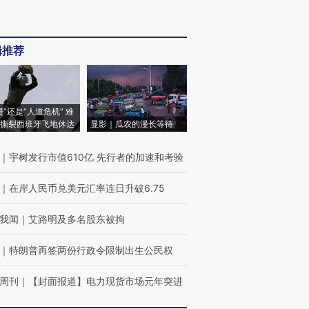
辑推荐
侵”还是“人道危机” 难
撕裂西班牙飞地休达
显影｜瓜农的漫长等待
｜
宇树发行市值610亿 先行者的加速和考验
｜
在岸人民币兑美元汇率连日升破6.75
我闻
｜
艾路明及多名股东被拘
｜
特朗普再签两份行政令限制出生公民权
周刊
｜
【封面报道】电力现货市场元年突进