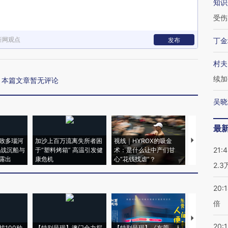
知识
受伤
新网观点
发布
丁金
村夫
续加
本篇文章暂无评论
吴晓
最
致多瑙河
加沙上百万流离失所者困
视线｜HYROX的吸金
马航飞行员
21:
二战沉船与
于“塑料烤箱” 高温引发健
术：是什么让中产们甘
粒摇头丸 尿
露出
康危机
心“花钱找虐”？
毒品
2.
20:
倍
【推广】走
20:1
找100种
【特别呈现】澳门全力探
【特别呈现】《东莞，人
会，让数智科