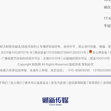
候任
17:
手祖
权为财新传媒及/或相关权利人专属所有或持有。未经许可，禁止进行转载、摘编、
京ICP备10026701号-8
|
网信算备110105862729401250013号
|
京公网安备 11
广播电视节目制作经营许可证：京第01015号
|
出版物经营许可证：第直100013号
Copyright 财新网 All Rights Reserved 版权所有 复制必究
害信息举报、未成年人举报、谣言信息）：010-85905050 13195200605 举报邮
于我们
|
加入我们
|
啄木鸟公益基金会
|
意见与反馈
|
提供新闻线索
|
联系我们
|
友情