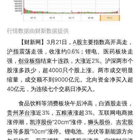
行情数据由财新数据提供
【财新网】
3月21日，
A股
主要指数高开高走，
沪指
震荡走强，收涨约0.6%；锂电、医药板块走
强，
创业板指
结束十连跌，大涨近2%。沪深两市个
股涨多跌少，超4000只个股上涨。两市成交明显
缩量，成交额不到9000亿元。北向资金净买入超
40亿元，为连续七个交易日净买入。
食品饮料等消费板块午后冲高，白酒股走强，
贵州茅台
涨近3%，
五粮液
涨超3%。互联网电商掀
涨停潮，
凯淳股份
“20cm”涨停，
狮头股份
、
吉宏股
份
等多股“10cm”涨停。锂电池、光伏等新能源方向