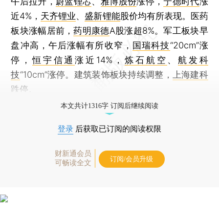
午后拉升，
蔚蓝锂芯
、
雅博股份
涨停，
宁德时代
涨
近4%，
天齐锂业
、
盛新锂能
股价均有所表现。医药
板块涨幅居前，
药明康德
A股涨超8%。军工板块早
盘冲高，午后涨幅有所收窄，
国瑞科技
“20cm”涨
停，
恒宇信通
涨近14%，
炼石航空
、
航发科
技
“10cm”涨停。建筑装饰板块持续调整，
上海建科
跌停。
本文共计1316字 订阅后继续阅读
登录
后获取已订阅的阅读权限
财新通会员
订阅/会员升级
可畅读全文