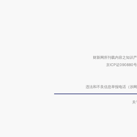
财新网所刊载内容之知识产
京ICP证090880号
违法和不良信息举报电话（涉网络暴力有
关