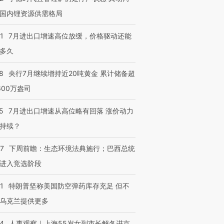
育部长拱下台
飞地休达
13人遇难
国内锂资源供需格局
1
7月进出口增速高位放缓，价格驱动还能
多久
进第四届链博
【商旅对话】华住集团
技“链”接产
【特别呈现】寻找100种
CFO：不靠规模取胜，华
【特别呈
8
央行7月继续增持近20吨黄金 累计储备超
有意思的生活方式·第三对
住三大增长引擎是什么？
有意思的
600万盎司
5
7月进出口增速从高位略有回落 涨价动力
持续？
07
下周前瞻：生态环境法典施行；巴西总统
进入竞选阶段
1
特朗普坚称美国防空弹药库存充足 但不
乌克兰提供更多
24
人事观察｜上海55岁女副市长解冬进京