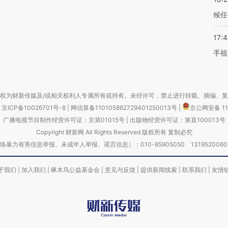
候任
17:
手祖
权为财新传媒及/或相关权利人专属所有或持有。未经许可，禁止进行转载、摘编、
京ICP备10026701号-8
|
网信算备110105862729401250013号
|
京公网安备 11
广播电视节目制作经营许可证：京第01015号
|
出版物经营许可证：第直100013号
Copyright 财新网 All Rights Reserved 版权所有 复制必究
害信息举报、未成年人举报、谣言信息）：010-85905050 13195200605 举报邮
于我们
|
加入我们
|
啄木鸟公益基金会
|
意见与反馈
|
提供新闻线索
|
联系我们
|
友情