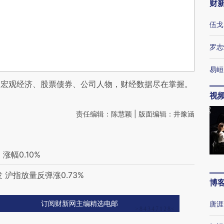
财
伍戈
罗志
易峘
阅宏观经济、股票债券、公司人物，财经数据尽在掌握。
视
责任编辑：陈慧颖 | 版面编辑：井豫涵
涨幅0.10%
 沪指放量反弹涨0.73%
博
唐涯
订阅财新网主编精选电邮