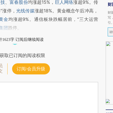
科技
、
富春股份
均涨超15%，
巨人网络
涨超9%。传
财
m”涨停，
光线传媒
涨超18%。黄金概念午后冲高，
财
写
黄金
均涨超9%。通信板块跌幅居前，“三大运营
引
集团
跌停。
1623字 订阅后继续阅读
获取已订阅的阅读权限
员
订阅/会员升级
文