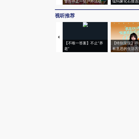
警告停止一切户外活动
猛犸象化石接连
视听推荐
【不唯一答案】不止“养
【特别呈现】寻
老”
有意思的生活方