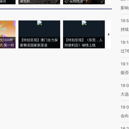
露出
康危机
心“花钱找虐”？
毒品
影响
19:5
持续
【推广】走
找100种
【特别呈现】澳门全力探
【特别呈现】《东莞，人
会，让数智科
19:1
式·第一对
索葡语国家新渠道
间便利店》倾情上线
业
过7
19:1
能否
19:
大选
19:0
会向
18: