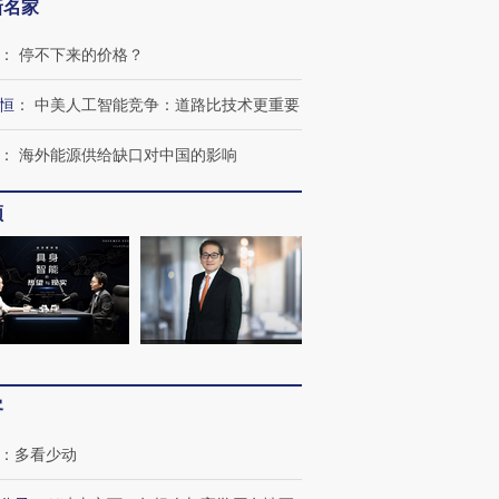
新名家
：
停不下来的价格？
恒
：
中美人工智能竞争：道路比技术更重要
：
海外能源供给缺口对中国的影响
频
客
：
多看少动