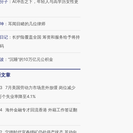
分子
：
AI冲击之下，年轻人与高学历女性更
坤
：
耳闻目睹的几位律师
日记
：
长护险覆盖全国 筹资和服务给予将持
码
波
：
“沉睡”的10万亿元公积金
新文章
43
7月美国劳动力市场意外放缓 岗位减少
3万个失业率降至4.1%
14
海外金融专才回流香港 外籍工作签证翻
跨国走私7万
视线｜被称为“蟑螂”的印
视线｜“入侵”还是“人道危
检体内含3种
度Z世代 用街头抗争将教
机”？难民潮撕裂西班牙
秘鲁纳斯
2
宁德时代宜春锂矿仍处停产状态 其动向