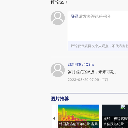
评论区
1
登录
后发表评论得积分
评论仅代表网友个人观点，不代表财
财新网友a4QSlw
岁月蹉跎的A股，未来可期。
2023-03-20 07:09 · 广西
图片推荐
视线｜极端高温
韩国高温创百年纪录 当局
水位跌破纪录 