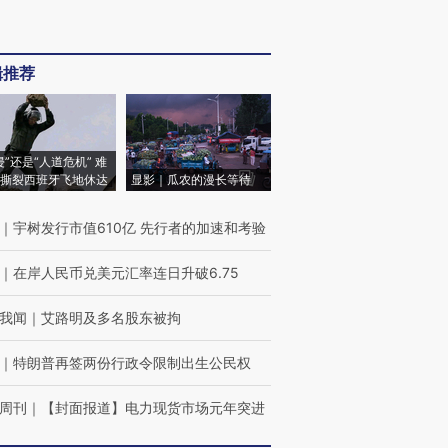
辑推荐
侵”还是“人道危机” 难
撕裂西班牙飞地休达
显影｜瓜农的漫长等待
｜
宇树发行市值610亿 先行者的加速和考验
｜
在岸人民币兑美元汇率连日升破6.75
我闻
｜
艾路明及多名股东被拘
｜
特朗普再签两份行政令限制出生公民权
周刊
｜
【封面报道】电力现货市场元年突进