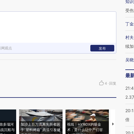
知识
受伤
丁金
村夫
续加
新网观点
发布
吴晓
最
4
·
回复
21:
2.
20:
倍
致多瑙河
加沙上百万流离失所者困
视线｜HYROX的吸金
马航飞行员
二战沉船与
于“塑料烤箱” 高温引发健
术：是什么让中产们甘
粒摇头丸 尿
20:1