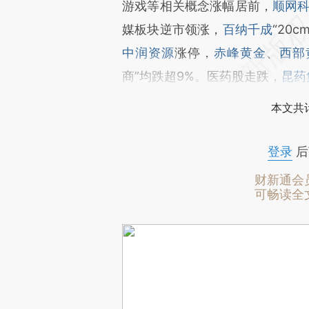
游戏等相关概念涨幅居前，
顺网
媒板块逆市领涨，
百纳千成
“20c
中润资源
涨停，
赤峰黄金
、
西部
商”均跌超9%。医药股走跌，
昆药
本文共计
登录
后
财新通会
可畅读全