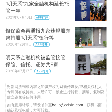
“明天系”九家金融机构延长托
管一年
2021年07月16日
APP打开
银保监会再通报九家违规股东
曾持股“明天系”银行等
2020年12月11日
APP打开
明天系金融机构被监管接管
保险、信托、证券共9家
2020年07月17日
APP打开
财新网所刊载内容之知识产权为财新传媒及/或相关权利人
专属所有或持有。未经许可，禁止进行转载、摘编、复制及
建立镜像等任何使用。
如有意愿转载，请发邮件至
hello@caixin.com
，获得书面
确认及授权后，方可转载。