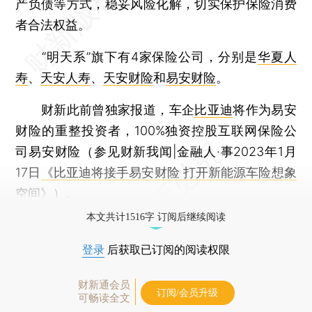
产负债等方式，稳妥风险化解，切实保护保险消费
者合法权益。
“明天系”旗下有4家保险公司，分别是
华夏人
寿
、
天安人寿
、
天安财险
和
易安财险
。
财新此前曾独家报道，车企
比亚迪
将作为易安
财险的重整投资者，100%独资控股互联网保险公
司易安财险（参见财新我闻|金融人·事2023年1月
17日
《比亚迪将接手易安财险 打开新能源车险想象
空间》
）。
本文共计1516字 订阅后继续阅读
登录
后获取已订阅的阅读权限
财新通会员
订阅/会员升级
可畅读全文