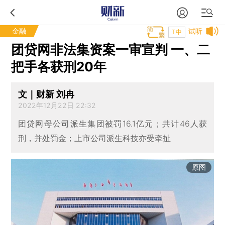
金融
试听
T中
团贷网非法集资案一审宣判 一、二
把手各获刑20年
文｜财新 刘冉
2022年12月22日 22:32
团贷网母公司派生集团被罚16.1亿元；共计46人获
刑，并处罚金；上市公司派生科技亦受牵扯
原图