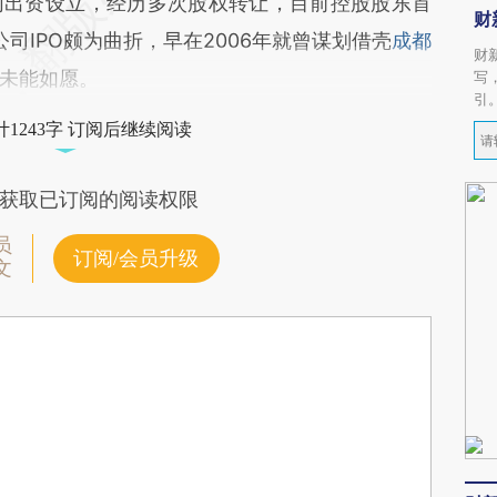
同出资设立，经历多次股权转让，目前控股股东首
财
公司IPO颇为曲折，早在2006年就曾谋划借壳
成都
财
未能如愿。
写
引
1243字 订阅后继续阅读
获取已订阅的阅读权限
员
订阅/会员升级
文