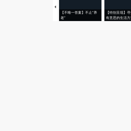
【不唯一答案】不止“养
【特别呈现】寻
老”
有意思的生活方