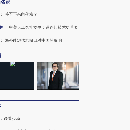
新名家
：
停不下来的价格？
恒
：
中美人工智能竞争：道路比技术更重要
：
海外能源供给缺口对中国的影响
频
客
：
多看少动