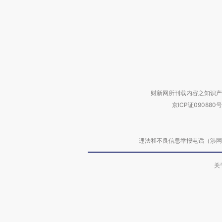
财新网所刊载内容之知识产
京ICP证090880号
违法和不良信息举报电话（涉网络暴力有
关