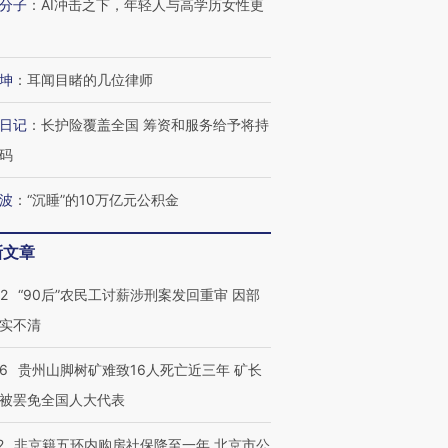
分子
：
AI冲击之下，年轻人与高学历女性更
坤
：
耳闻目睹的几位律师
日记
：
长护险覆盖全国 筹资和服务给予将持
码
波
：
“沉睡”的10万亿元公积金
新文章
32
“90后”农民工讨薪涉刑案发回重审 因部
跨国走私7万
视线｜被称为“蟑螂”的印
视线｜“入侵”还是“人道危
实不清
检体内含3种
度Z世代 用街头抗争将教
机”？难民潮撕裂西班牙
秘鲁纳斯
育部长拱下台
飞地休达
13人遇难
36
贵州山脚树矿难致16人死亡近三年 矿长
被罢免全国人大代表
2
非京籍五环内购房社保降至一年 北京市公