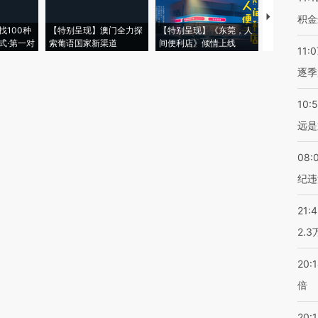
【推广】走
积金
找100种
【特别呈现】澳门全力探
【特别呈现】《东莞，人
会，让数智科
式·第一对
索葡语国家新渠道
间便利店》倾情上线
业
11:0
逐季
10:
远是
08:
纪违
21:
2.
20:
倍
20:1