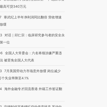
进第四届链博
【商旅对话】华住集团
最高可贷340万元
技“链”接产
【特别呈现】寻找100种
CFO：不靠规模取胜，华
【特别呈
有意思的生活方式·第三对
住三大增长引擎是什么？
有意思的
7
寒武纪上半年净利润同比翻倍 营收增速
放缓
53
对话｜邱仁宗：临床研究参与者的安全永
第一位
06
全国人大常委会：六名将领涉嫌严重违
法 被罢免全国人大代表
43
7月美国劳动力市场意外放缓 岗位减少
3万个失业率降至4.1%
14
海外金融专才回流香港 外籍工作签证翻
2
宁德时代宜春锂矿仍处停产状态 其动向