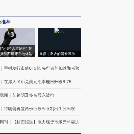
辑推荐
侵”还是“人道危机” 难
撕裂西班牙飞地休达
显影｜瓜农的漫长等待
｜
宇树发行市值610亿 先行者的加速和考验
｜
在岸人民币兑美元汇率连日升破6.75
我闻
｜
艾路明及多名股东被拘
｜
特朗普再签两份行政令限制出生公民权
周刊
｜
【封面报道】电力现货市场元年突进