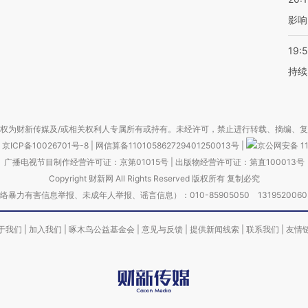
影响
19:5
持续
权为财新传媒及/或相关权利人专属所有或持有。未经许可，禁止进行转载、摘编、
京ICP备10026701号-8
|
网信算备110105862729401250013号
|
京公网安备 11
广播电视节目制作经营许可证：京第01015号
|
出版物经营许可证：第直100013号
Copyright 财新网 All Rights Reserved 版权所有 复制必究
害信息举报、未成年人举报、谣言信息）：010-85905050 13195200605 举报邮
于我们
|
加入我们
|
啄木鸟公益基金会
|
意见与反馈
|
提供新闻线索
|
联系我们
|
友情