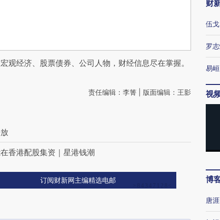
财
伍戈
罗志
阅宏观经济、股票债券、公司人物，财经信息尽在掌握。
易峘
责任编辑：李箐 | 版面编辑：王影
视
开放
能在香港配股集资｜星港钱潮
博
订阅财新网主编精选电邮
唐涯