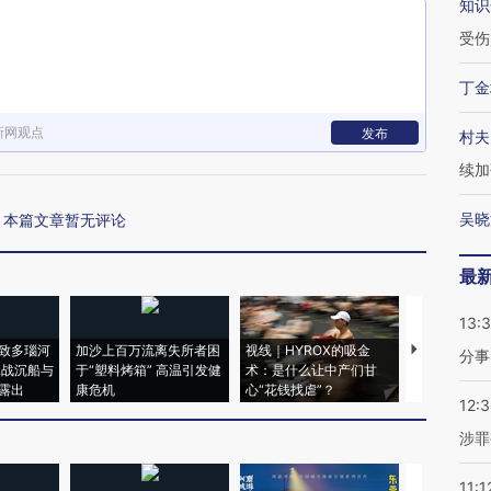
知识
受伤
丁金
新网观点
发布
村夫
续加
吴晓
本篇文章暂无评论
最
13:
致多瑙河
加沙上百万流离失所者困
视线｜HYROX的吸金
马航飞行员
分事
二战沉船与
于“塑料烤箱” 高温引发健
术：是什么让中产们甘
粒摇头丸 尿
露出
康危机
心“花钱找虐”？
毒品
12:
涉罪
11:1