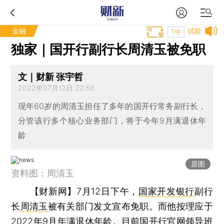
金融
试听
T中
独家｜国开行副行长周清玉被免职
文｜财新 张宇哲
2022年07月12日 22:58
现年60岁的周清玉担任了多年的国开行常务副行长，
分管该行多个核心业务部门，将于今年9月满退休年
龄
原图
资料图：周清玉
【财新网】
7月12日下午，
国家开发银行
副行
长
周清玉
被有关部门发文宣布免职。而他按理应于
2022年9月年满退休年龄。目前国开行官网领导班