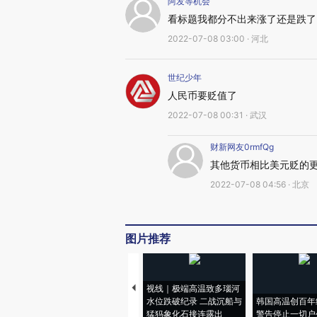
阿发等机会
看标题我都分不出来涨了还是跌了
2022-07-08 03:00 · 河北
世纪少年
人民币要贬值了
2022-07-08 00:31 · 武汉
财新网友0rmfQg
其他货币相比美元贬的
2022-07-08 04:56 · 北京
图片推荐
视线｜极端高温致多瑙河
水位跌破纪录 二战沉船与
韩国高温创百年
猛犸象化石接连露出
警告停止一切户