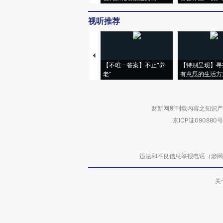
视听推荐
【不唯一答案】不止“养
【特别呈现】寻
老”
有意思的生活方
财新网所刊载内容之知识产
京ICP证090880号
违法和不良信息举报电话（涉网络暴力有
关