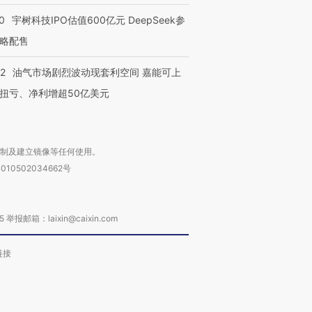
0
宇树科技IPO估值600亿元 DeepSeek参
略配售
22
油气市场剧烈波动现套利空间 嘉能可上
进第四届链博
【商旅对话】华住集团
技“链”接产
【特别呈现】寻找100种
CFO：不靠规模取胜，华
【特别呈
扭亏、净利增超50亿美元
有意思的生活方式·第三对
住三大增长引擎是什么？
有意思的
复制及建立镜像等任何使用。
010502034662号
箱：laixin@caixin.com
链接