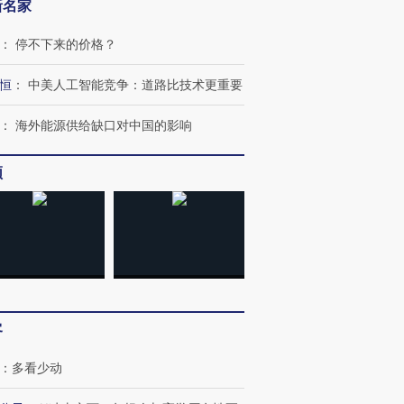
新名家
：
停不下来的价格？
恒
：
中美人工智能竞争：道路比技术更重要
：
海外能源供给缺口对中国的影响
频
客
：
多看少动