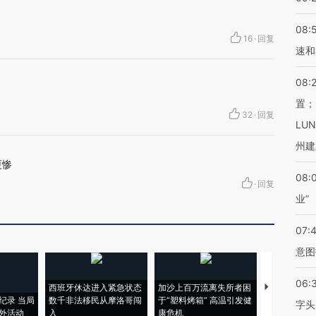
08:
16
·
回复
速和
08:
置；
32
·
回复
LU
州建
更惨
08:
·
回复
业”
07:
意图
06:
西班牙休达进入紧急状态
加沙上百万流离失所者困
视线｜HYR
纪录 当局
数千非法移民从摩洛哥闯
于“塑料烤箱” 高温引发健
术：是什么
字头
外活动
入
康危机
心“花钱找虐