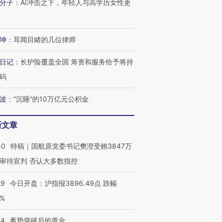
分子
：
AI冲击之下，年轻人与高学历女性更
坤
：
耳闻目睹的几位律师
日记
：
长护险覆盖全国 筹资和服务给予将持
码
波
：
“沉睡”的10万亿元公积金
新文章
50
特稿｜国航原党委书记樊澄受贿3847万
审待宣判 否认大多数指控
29
今日开盘：沪指报3896.49点 跌幅
0%
24
蓄势突破后的黄金