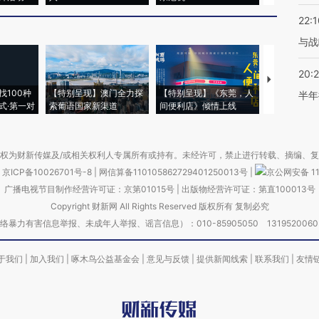
22:1
与战
20:
【推广】走
找100种
【特别呈现】澳门全力探
【特别呈现】《东莞，人
会，让数智科
半年
式·第一对
索葡语国家新渠道
间便利店》倾情上线
业
权为财新传媒及/或相关权利人专属所有或持有。未经许可，禁止进行转载、摘编、
京ICP备10026701号-8
|
网信算备110105862729401250013号
|
京公网安备 11
广播电视节目制作经营许可证：京第01015号
|
出版物经营许可证：第直100013号
Copyright 财新网 All Rights Reserved 版权所有 复制必究
害信息举报、未成年人举报、谣言信息）：010-85905050 13195200605 举报邮
于我们
|
加入我们
|
啄木鸟公益基金会
|
意见与反馈
|
提供新闻线索
|
联系我们
|
友情