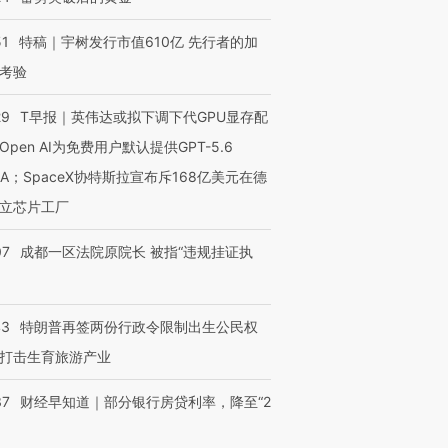
51
特稿｜宇树发行市值610亿 先行者的加
考验
29
T早报｜英伟达或拟下调下代GPU显存配
Open AI为免费用户默认提供GPT-5.6
NA；SpaceX协特斯拉宣布斥168亿美元在德
立芯片工厂
07
成都一区法院原院长 被指“违规挂证执
43
特朗普再签两份行政令限制出生公民权
打击生育旅游产业
37
财经早知道｜部分银行房贷利率，降至“2
OX的吸金
马航飞行员跨国走私7万
视线｜被称为“蟑螂”的印
让中产们甘
粒摇头丸 尿检体内含3种
度Z世代 用街头抗争将教
秘鲁纳斯
”？
毒品
育部长拱下台
13人遇难