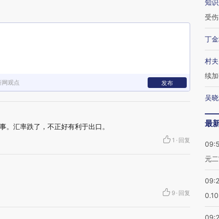
知识
受伤
丁金
村夫
续加
新网观点
发布
吴晓
最
事。汇率跌了，不正好有利于出口。
1
·
回复
09:
元二
09:
9
·
回复
0.1
09: