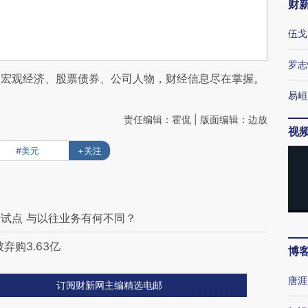
财
伍戈
罗志
阅宏观经济、股票债券、公司人物，财经信息尽在掌握。
易峘
责任编辑：霍侃 | 版面编辑：边放
视
#美元
+关注
试点 与以往业务有何不同？
弃购3.63亿
博
唐涯
订阅财新网主编精选电邮