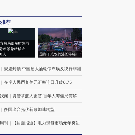
辑推荐
宜昌局部短时降雨
8毫米 紧急转移近
00人
显影｜瓜农的漫长等待
｜
规避封锁 中国超大油轮停靠埃及绕行非洲
｜
在岸人民币兑美元汇率连日升破6.75
我闻
｜
资管掌舵人更替 百年人寿僵局何解
｜
多国出台光伏新政加速转型
周刊
｜
【封面报道】电力现货市场元年突进