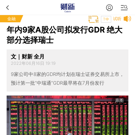
金融
试听
T中
年内9家A股公司拟发行GDR 绝大
部分选择瑞士
文｜财新 全月
2022年06月16日 19:19
9家公司中8家的GDR均计划在瑞士证券交易所上市，
预计第一批“中瑞通”GDR最早将在7月份发行
原图