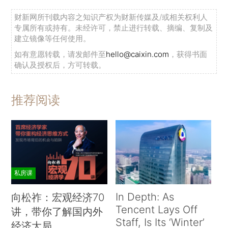
财新网所刊载内容之知识产权为财新传媒及/或相关权利人
专属所有或持有。未经许可，禁止进行转载、摘编、复制及
建立镜像等任何使用。
如有意愿转载，请发邮件至
hello@caixin.com
，获得书面
确认及授权后，方可转载。
推荐阅读
私房课
In Depth: As
向松祚：宏观经济70
Tencent Lays Off
讲，带你了解国内外
Staff, Is Its ‘Winter’
经济大局