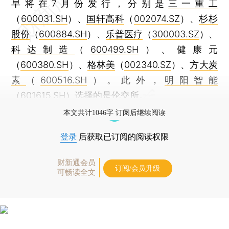
早将在7月份发行，分别是
三一重工
（
600031.SH
）、
国轩高科
（
002074.SZ
）、
杉杉
股份
（
600884.SH
）、
乐普医疗
（
300003.SZ
）、
科达制造
（
600499.SH
）、健康元
（
600380.SH
）、
格林美
（
002340.SZ
）、
方大炭
素
（
600516.SH
）。此外，
明阳智能
（
601615.SH
）选择的是伦交所。
本文共计1046字 订阅后继续阅读
登录
后获取已订阅的阅读权限
财新通会员
订阅/会员升级
可畅读全文