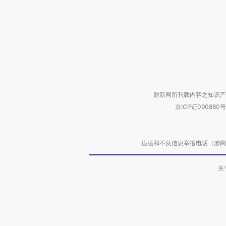
财新网所刊载内容之知识产
京ICP证090880号
违法和不良信息举报电话（涉网络暴力有
关