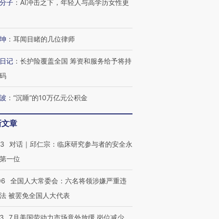
分子
：
AI冲击之下，年轻人与高学历女性更
坤
：
耳闻目睹的几位律师
日记
：
长护险覆盖全国 筹资和服务给予将持
码
波
：
“沉睡”的10万亿元公积金
新文章
跨国走私7万
视线｜被称为“蟑螂”的印
视线｜“入侵”还是“人道危
检体内含3种
度Z世代 用街头抗争将教
机”？难民潮撕裂西班牙
秘鲁纳斯
53
对话｜邱仁宗：临床研究参与者的安全永
育部长拱下台
飞地休达
13人遇难
第一位
06
全国人大常委会：六名将领涉嫌严重违
法 被罢免全国人大代表
进第四届链博
【商旅对话】华住集团
技“链”接产
【特别呈现】寻找100种
CFO：不靠规模取胜，华
【特别呈
43
7月美国劳动力市场意外放缓 岗位减少