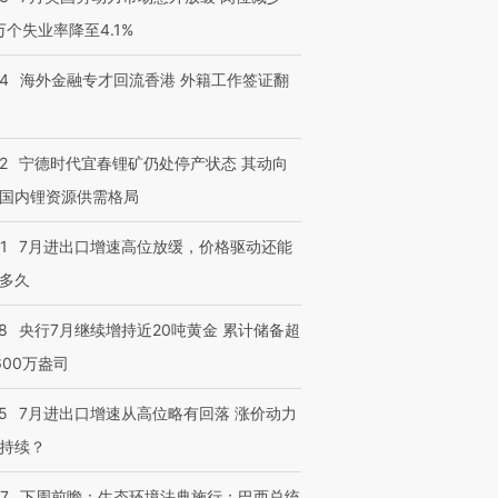
有意思的生活方式·第三对
住三大增长引擎是什么？
有意思的
3万个失业率降至4.1%
14
海外金融专才回流香港 外籍工作签证翻
2
宁德时代宜春锂矿仍处停产状态 其动向
国内锂资源供需格局
1
7月进出口增速高位放缓，价格驱动还能
多久
8
央行7月继续增持近20吨黄金 累计储备超
600万盎司
5
7月进出口增速从高位略有回落 涨价动力
持续？
07
下周前瞻：生态环境法典施行；巴西总统