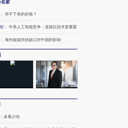
新名家
：
停不下来的价格？
恒
：
中美人工智能竞争：道路比技术更重要
：
海外能源供给缺口对中国的影响
频
客
：
多看少动