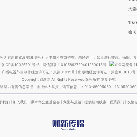
大选
19:0
会向
权为财新传媒及/或相关权利人专属所有或持有。未经许可，禁止进行转载、摘编、
京ICP备10026701号-8
|
网信算备110105862729401250013号
|
京公网安备 11
广播电视节目制作经营许可证：京第01015号
|
出版物经营许可证：第直100013号
Copyright 财新网 All Rights Reserved 版权所有 复制必究
害信息举报、未成年人举报、谣言信息）：010-85905050 13195200605 举报邮
于我们
|
加入我们
|
啄木鸟公益基金会
|
意见与反馈
|
提供新闻线索
|
联系我们
|
友情