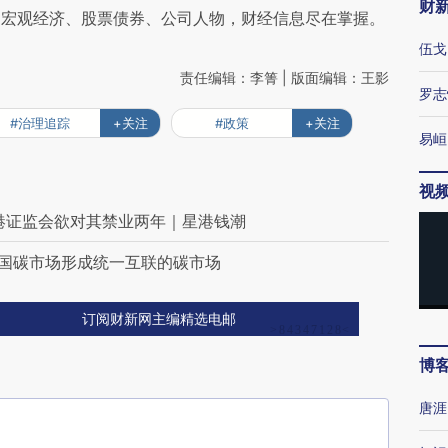
财
阅宏观经济、股票债券、公司人物，财经信息尽在掌握。
伍戈
责任编辑：李箐 | 版面编辑：王影
罗志
#治理追踪
+关注
#政策
+关注
易峘
视
港证监会欲对其禁业两年｜星港钱潮
全国碳市场形成统一互联的碳市场
订阅财新网主编精选电邮
博
唐涯