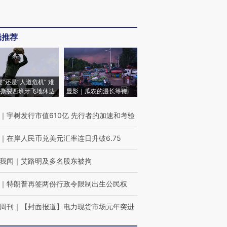
辑推荐
侵”还是“人道危机” 难
撕裂西班牙飞地休达
显影｜瓜农的漫长等待
｜
宇树发行市值610亿 先行者的加速和考验
｜
在岸人民币兑美元汇率连日升破6.75
我闻
｜
艾路明及多名股东被拘
｜
特朗普再签两份行政令限制出生公民权
周刊
｜
【封面报道】电力现货市场元年突进