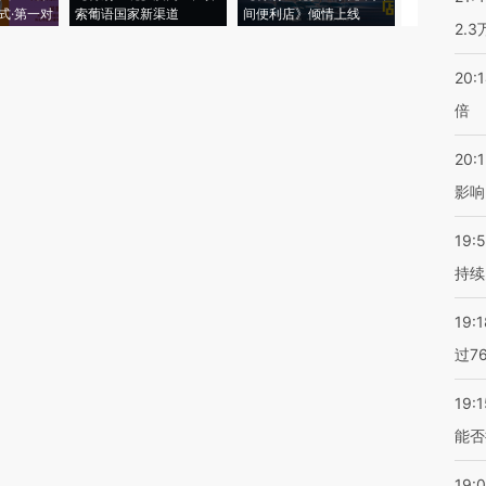
式·第一对
索葡语国家新渠道
间便利店》倾情上线
业
2.
20:
倍
20:1
影响
19:5
持续
19:1
过7
19:1
能否
19: