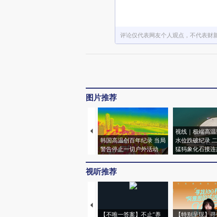
评论仅代表网友个人观点，不代表财
图片推荐
视线｜极端高温
韩国高温创百年纪录 当局
水位跌破纪录 
警告停止一切户外活动
猛犸象化石接连
视听推荐
【不唯一答案】不止“养
【特别呈现】寻