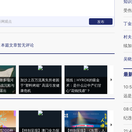
知识
受伤
新网观点
发布
丁金
村夫
本篇文章暂无评论
续加
吴晓
最
致多瑙河
加沙上百万流离失所者困
视线｜HYROX的吸金
马航飞行员
二战沉船与
于“塑料烤箱” 高温引发健
术：是什么让中产们甘
粒摇头丸 尿
10:
露出
康危机
心“花钱找虐”？
毒品
远是
08:
纪违
【推广】走
找100种
【特别呈现】澳门全力探
【特别呈现】《东莞，人
会，让数智科
21: