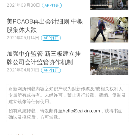
2021年09月30日
APP打开
美PCAOB再出会计细则 中概
股集体大跌
2021年05月14日
APP打开
加强中介监管 新三板建立挂
牌公司会计监管协作机制
2021年04月01日
APP打开
财新网所刊载内容之知识产权为财新传媒及/或相关权利人
专属所有或持有。未经许可，禁止进行转载、摘编、复制及
建立镜像等任何使用。
如有意愿转载，请发邮件至
hello@caixin.com
，获得书面
确认及授权后，方可转载。