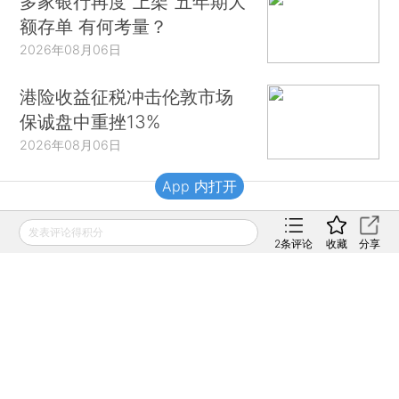
多家银行再度“上架”五年期大
额存单 有何考量？
2026年08月06日
港险收益征税冲击伦敦市场
保诚盘中重挫13%
2026年08月06日
App 内打开
财新移动
发表评论得积分
2
条评论
收藏
分享
财新
财新周刊
Caixin
登录
网页版
订阅电邮
|
|
Copyright 财新网 All Rights Reserved