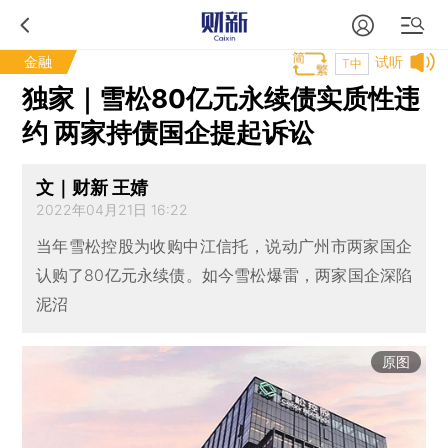
金融
试听
T中
独家｜雪松80亿元永续债实质性违
约 两家持债国企提起诉讼
文｜财新 王婧
2022年04月21日 16:22
当年雪松控股为收购中江信托，说动广州市两家国企
认购了80亿元永续债。如今雪松爆雷，两家国企深陷
泥沼
原图