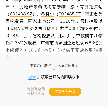
产业、房地产等领域均有涉猎，旗下有
齐翔腾达
（
002408.SZ
）、
希努尔
（
002485.SZ
，现更名为
雪松发展）两家上市公司。2020年，雪松控股以
2851亿元营收位列《财富》世界500强第296位。
2018年11月，雪松控股从“明天系”手中收购中江信
托71.35%的股权。广州市两家国企通过认购80亿元
永续债的方式，向雪松方面提供了完成收购的资
金。
本文共计1947字 订阅后继续阅读
登录
后获取已订阅的阅读权限
财新通会员
订阅/会员升级
可畅读全文