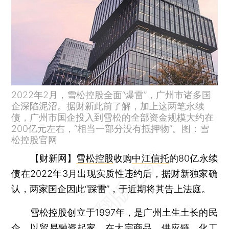
2022年2月，雪松控股全面“爆雷”，广州市诸多国
企深陷泥沼。据财新此前了解，加上这两笔永续
债，广州市国企投入到雪松的全部资金规模大约在
200亿元左右，“相当一部分没有抵押物”。图：雪
松控股官网
【财新网】
雪松控股
收购
中江信托
的80亿永续
债在2022年3月出现实质性违约后，据财新独家确
认，两家国企因此“踩雷”，于近期将其告上法庭。
雪松控股创立于1997年，是广州土生土长的民
企，以贸易融资起家，在大宗商品、供应链、化工