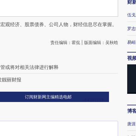
财
伍戈
阅宏观经济、股票债券、公司人物，财经信息尽在掌握。
罗志
易峘
责任编辑：霍侃 | 版面编辑：吴秋晗
视
监管或将对相关法律进行解释
发靓丽财报
订阅财新网主编精选电邮
博
唐涯