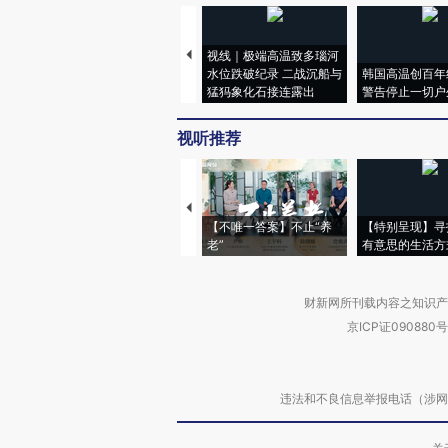
视线｜极端高温致多瑙河
水位跌破纪录 二战沉船与
韩国高温创百年
猛犸象化石接连露出
警告停止一切户
视听推荐
【不唯一答案】不止“养
【特别呈现】寻
老”
有意思的生活方
财新网所刊载内容之知识产
京ICP证090880号
违法和不良信息举报电话（涉网络暴力有