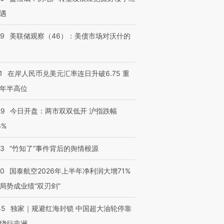
遇
39
美联储观察（46）：美债市场对沃什的
1
在岸人民币兑美元汇率连日升破6.75 重
年半高位
29
今日开盘：两市双双低开 沪指跌幅
6%
13
“竹知了”事件背后的舆情根源
10
国泰航空2026年上半年净利润大增71%
局势成业绩“双刃剑”
45
独家｜规避红海封锁 中国超大油轮停靠
绕行非洲