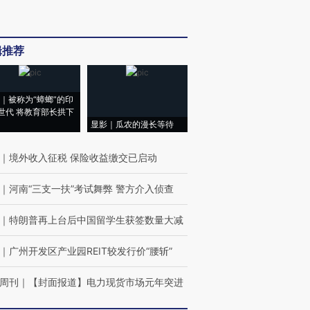
辑推荐
｜被称为“蟑螂”的印
世代 将教育部长拱下
显影｜瓜农的漫长等待
｜
境外收入征税 保险收益缴交已启动
｜
河南“三支一扶”考试舞弊 警方介入侦查
｜
特朗普再上台后中国留学生获签数量大减
｜
广州开发区产业园REIT较发行价“腰斩”
周刊
｜
【封面报道】电力现货市场元年突进