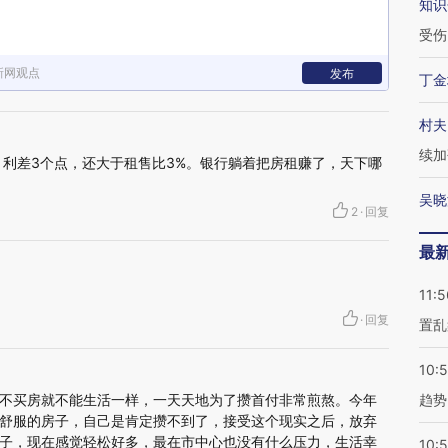
知识
受伤
新网观点
发布
丁金
村夫
续加
，利差3个点，还大于租售比3%。银行躺着把房租赚了，天下哪
吴晓
2
·
回复
最
11:5
·
回复
置乱
10:
不买房就不能生活一样，一天天地为了攒首付非常煎熬。今年
趋势
舒服的房子，自己是肯定攒不到了，接受这个现实之后，放弃
子，现在感觉轻松好多，最在市中心也没有什么压力，生活幸
10: