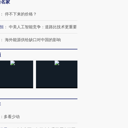
新名家
：
停不下来的价格？
恒
：
中美人工智能竞争：道路比技术更重要
：
海外能源供给缺口对中国的影响
频
客
：
多看少动