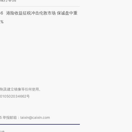
36
港险收益征税冲击伦敦市场 保诚盘中重
跨国走私7万
视线｜HY
3%
检体内含3种
泽连斯基密集出访美英 索
秘鲁纳斯卡观光飞机坠毁
术：是什
要防空导弹“救急”
13人遇难
心“花钱找
进第四届链博
【商旅对话】华住集团
技“链”接产
【特别呈现】寻找100种
CFO：不靠规模取胜，华
【特别呈
有意思的生活方式·第三对
住三大增长引擎是什么？
有意思的
复制及建立镜像等任何使用。
010502034662号
箱：laixin@caixin.com