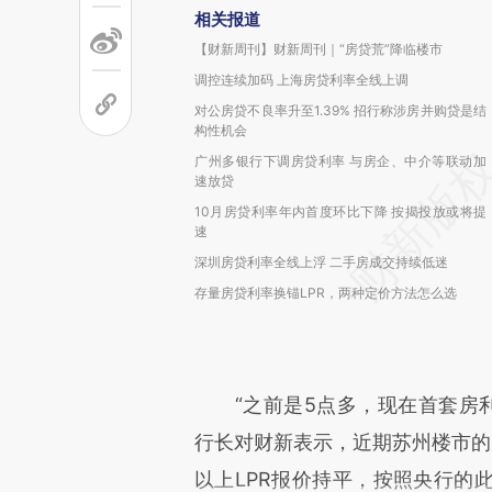
相关报道
【财新周刊】财新周刊｜“房贷荒”降临楼市
调控连续加码 上海房贷利率全线上调
对公房贷不良率升至1.39% 招行称涉房并购贷是结
构性机会
广州多银行下调房贷利率 与房企、中介等联动加
速放贷
10月房贷利率年内首度环比下降 按揭投放或将提
速
深圳房贷利率全线上浮 二手房成交持续低迷
存量房贷利率换锚LPR，两种定价方法怎么选
“之前是5点多，现在首套房利率
行长对财新表示，近期苏州楼市的
以上LPR报价持平，按照央行的