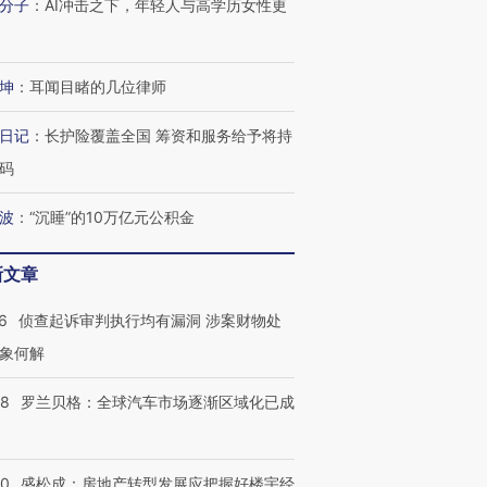
分子
：
AI冲击之下，年轻人与高学历女性更
坤
：
耳闻目睹的几位律师
日记
：
长护险覆盖全国 筹资和服务给予将持
码
波
：
“沉睡”的10万亿元公积金
新文章
6
侦查起诉审判执行均有漏洞 涉案财物处
象何解
58
罗兰贝格：全球汽车市场逐渐区域化已成
50
盛松成：房地产转型发展应把握好楼宇经