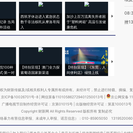
08:
西班牙休达进入紧急状态
加沙上百万流离失所者困
马航飞行员
挫1
纪录 当局
数千非法移民从摩洛哥闯
于“塑料烤箱” 高温引发健
粒摇头丸 尿
外活动
入
康危机
毒品
【推广】走
找100种
【特别呈现】澳门全力探
【特别呈现】《东莞，人
会，让数智科
式·第一对
索葡语国家新渠道
间便利店》倾情上线
业
权为财新传媒及/或相关权利人专属所有或持有。未经许可，禁止进行转载、摘编、
京ICP备10026701号-8
|
网信算备110105862729401250013号
|
京公网安备 11
广播电视节目制作经营许可证：京第01015号
|
出版物经营许可证：第直100013号
Copyright 财新网 All Rights Reserved 版权所有 复制必究
害信息举报、未成年人举报、谣言信息）：010-85905050 13195200605 举报邮