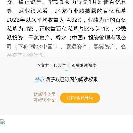
资、
望正资产
、
华软新动力
等是1月新晋百亿私
募。从业绩来看，94家有业绩披露的百亿私募
2022年以来平均收益为-4.32%，业绩为正的百亿
私募为11家，正收益百亿私募占比仅为11%，少数
派投资、
千象资产
、桥水（中国）投资管理有限公
司（下称“
桥水中国
”）、
宽远资产
、
黑翼资产
、
合
晟资产
业绩领跑。
本文共计1358字 订阅后继续阅读
登录
后获取已订阅的阅读权限
财新通会员
订阅/会员升级
可畅读全文