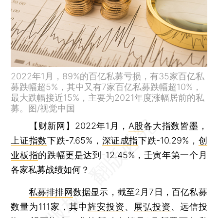
2022年1月，89%的百亿私募亏损，有35家百亿私
募跌幅超5%，其中又有7家百亿私募跌幅超10%，
最大跌幅接近15%，主要为2021年度涨幅居前的私
募。图/视觉中国
【财新网】
2022年1月，
A股
各大指数皆墨，
上证指数
下跌-7.65%，
深证成指
下跌-10.29%，
创
业板指
的跌幅更是达到-12.45%，壬寅年第一个月
各家私募战绩如何？
私募排排网
数据显示，截至2月7日，百亿私募
数量为111家，其中
旌安投资
、
展弘投资
、远信投