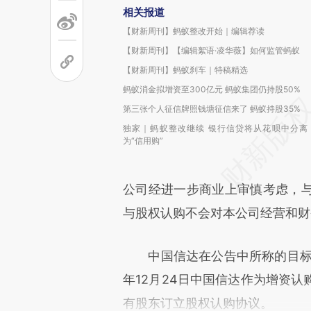
相关报道
【财新周刊】蚂蚁整改开始｜编辑荐读
【财新周刊】【编辑絮语·凌华薇】如何监管蚂蚁
【财新周刊】蚂蚁刹车｜特稿精选
蚂蚁消金拟增资至300亿元 蚂蚁集团仍持股50%
第三张个人征信牌照钱塘征信来了 蚂蚁持股35%
独家｜蚂蚁整改继续 银行信贷将从花呗中分离
为“信用购”
公司经进一步商业上审慎考虑，
与股权认购不会对本公司经营和财
中国信达在公告中所称的目标公
年12月24日中国信达作为增资
有股东订立股权认购协议。