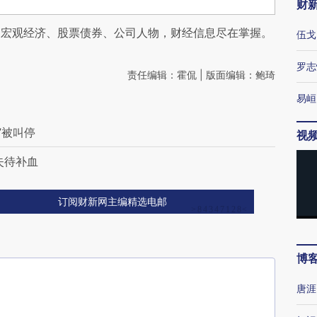
财
阅宏观经济、股票债券、公司人物，财经信息尽在掌握。
伍戈
罗志
责任编辑：霍侃 | 版面编辑：鲍琦
易峘
”被叫停
视
失待补血
订阅财新网主编精选电邮
博
唐涯