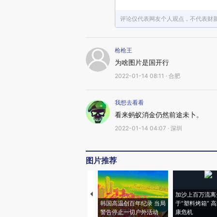
评论仅代表网友个人观点，不代表财
枪枪王
为啥图片是国开行
2022-01-14 08:11 · 合肥
我想去看看
看来蚂蚁消金仍然前途未卜。
2022-01-14 04:07 · 深圳
图片推荐
加沙上百万流离
韩国高温创百年纪录 当局
于“塑料烤箱” 
警告停止一切户外活动
康危机