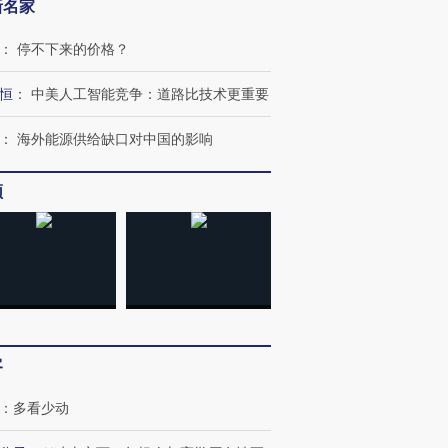
新名家
：
停不下来的价格？
恒
：
中美人工智能竞争：道路比技术更重要
：
海外能源供给缺口对中国的影响
频
客
：
多看少动