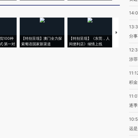
14:
13:
【推广】走
分事
找100种
【特别呈现】澳门全力探
【特别呈现】《东莞，人
会，让数智科
式·第一对
索葡语国家新渠道
间便利店》倾情上线
业
12:
涉罪
11:1
积金
11:0
逐季
10:
远是