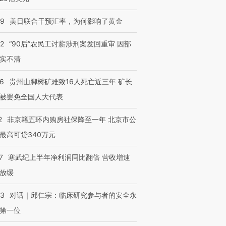
09
美日联合干预汇率，为何影响了黄金
32
“90后”农民工讨薪涉刑案发回重审 因部
进第四届链博
【商旅对话】华住集团
实不清
技“链”接产
【特别呈现】寻找100种
CFO：不靠规模取胜，华
【特别呈
有意思的生活方式·第三对
住三大增长引擎是什么？
有意思的
36
贵州山脚树矿难致16人死亡近三年 矿长
被罢免全国人大代表
2
非京籍五环内购房社保降至一年 北京市公
最高可贷340万元
7
寒武纪上半年净利润同比翻倍 营收增速
放缓
53
对话｜邱仁宗：临床研究参与者的安全永
第一位