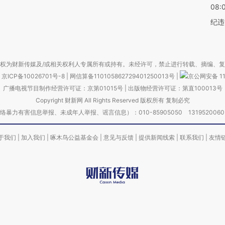
08:
纪违
权为财新传媒及/或相关权利人专属所有或持有。未经许可，禁止进行转载、摘编、
京ICP备10026701号-8
|
网信算备110105862729401250013号
|
京公网安备 11
广播电视节目制作经营许可证：京第01015号
|
出版物经营许可证：第直100013号
Copyright 财新网 All Rights Reserved 版权所有 复制必究
害信息举报、未成年人举报、谣言信息）：010-85905050 13195200605 举报邮
于我们
|
加入我们
|
啄木鸟公益基金会
|
意见与反馈
|
提供新闻线索
|
联系我们
|
友情