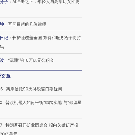
分子
：
AI冲击之下，年轻人与高学历女性更
坤
：
耳闻目睹的几位律师
日记
：
长护险覆盖全国 筹资和服务给予将持
码
波
：
“沉睡”的10万亿元公积金
新文章
46
离岸信托90天补税窗口期疑问
00
普渡机器人如何平衡“脚踏实地”与“仰望星
？
”还是“人道危
湖北宜昌局部短时降雨
哈尔滨遭遇短时极端强降
57
特朗普召开矿业圆桌会 拟向关键矿产投
撕裂西班牙
128毫米 紧急转移近
雨 3小时累计雨量超80毫
秘鲁纳斯
4000人
米
13人遇难
20亿美元