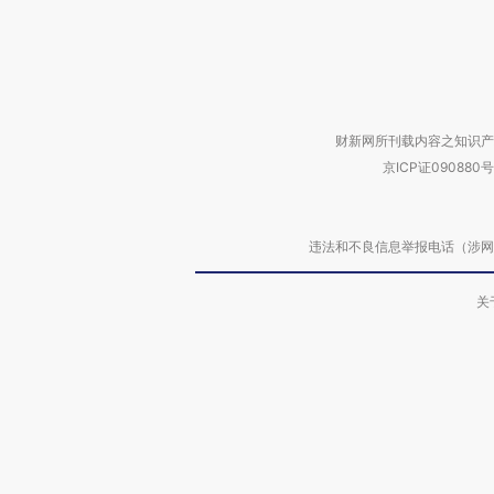
财新网所刊载内容之知识产
京ICP证090880号
违法和不良信息举报电话（涉网络暴力有
关