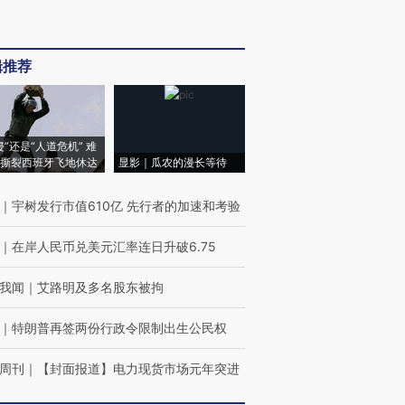
辑推荐
侵”还是“人道危机” 难
撕裂西班牙飞地休达
显影｜瓜农的漫长等待
｜
宇树发行市值610亿 先行者的加速和考验
｜
在岸人民币兑美元汇率连日升破6.75
我闻
｜
艾路明及多名股东被拘
｜
特朗普再签两份行政令限制出生公民权
周刊
｜
【封面报道】电力现货市场元年突进