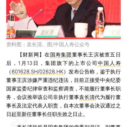
资料图：袁长清。图/中国人寿公众号
【财新网】
在
国寿集团
董事长王滨被查五日
后，1月13日，集团旗下的上市公司
中国人寿
（
601628.SH
/
02628.HK
）发布公告称，鉴于执行
董事王滨涉嫌严重违纪违法，目前正接受中央纪委
国家监委纪律审查和监察调查，不能履行董事长职
务，会议推举该公司非执行董事
袁长清
代为履行董
事长及法定代表人职责，自本次董事会决议通过之
日起至新任董事长任职生效之日止。