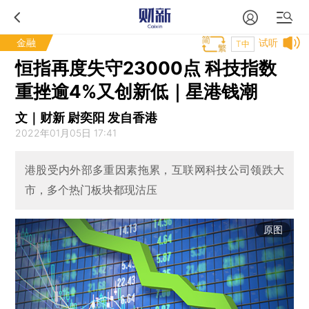
金融
试听
T中
恒指再度失守23000点 科技指数
重挫逾4%又创新低｜星港钱潮
文｜财新 尉奕阳 发自香港
2022年01月05日 17:41
港股受内外部多重因素拖累，互联网科技公司领跌大
市，多个热门板块都现沽压
原图