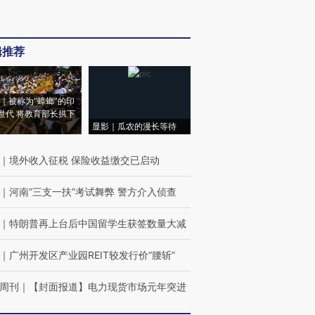
辑推荐
｜被称为“蟑螂”的印
世代 将教育部长拱下
显影｜瓜农的漫长等待
｜
境外收入征税 保险收益缴交已启动
｜
河南“三支一扶”考试舞弊 警方介入侦查
｜
特朗普再上台后中国留学生获签数量大减
｜
广州开发区产业园REIT较发行价“腰斩”
周刊
｜
【封面报道】电力现货市场元年突进