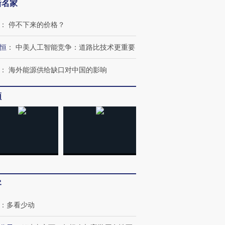
新名家
：
停不下来的价格？
恒
：
中美人工智能竞争：道路比技术更重要
：
海外能源供给缺口对中国的影响
频
客
：
多看少动