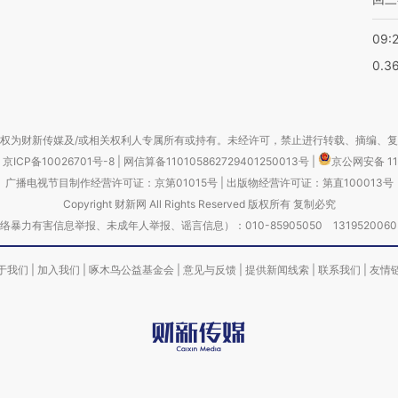
09:
0.3
权为财新传媒及/或相关权利人专属所有或持有。未经许可，禁止进行转载、摘编、
京ICP备10026701号-8
|
网信算备110105862729401250013号
|
京公网安备 11
广播电视节目制作经营许可证：京第01015号
|
出版物经营许可证：第直100013号
Copyright 财新网 All Rights Reserved 版权所有 复制必究
害信息举报、未成年人举报、谣言信息）：010-85905050 13195200605 举报邮
于我们
|
加入我们
|
啄木鸟公益基金会
|
意见与反馈
|
提供新闻线索
|
联系我们
|
友情