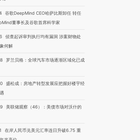
4
谷歌DeepMind CEO哈萨比斯卸任 转任
epMind董事长及谷歌首席科学家
6
侦查起诉审判执行均有漏洞 涉案财物处
象何解
58
罗兰贝格：全球汽车市场逐渐区域化已成
50
盛松成：房地产转型发展应把握好楼宇经
遇
39
美联储观察（46）：美债市场对沃什的
1
在岸人民币兑美元汇率连日升破6.75 重
年半高位