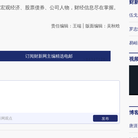
财
阅宏观经济、股票债券、公司人物，财经信息尽在掌握。
伍戈
责任编辑：王端 | 版面编辑：吴秋晗
罗志
易峘
订阅财新网主编精选电邮
视
博
新网观点
发布
唐涯