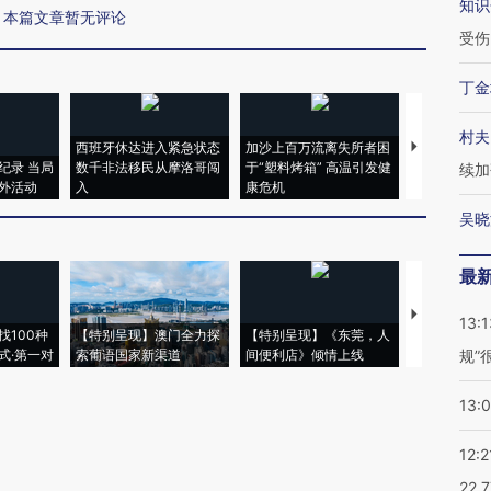
知识
本篇文章暂无评论
受伤
丁金
村夫
西班牙休达进入紧急状态
加沙上百万流离失所者困
马航飞行员
纪录 当局
数千非法移民从摩洛哥闯
于“塑料烤箱” 高温引发健
粒摇头丸 尿
续加
外活动
入
康危机
毒品
吴晓
最
【推广】走
13:1
找100种
【特别呈现】澳门全力探
【特别呈现】《东莞，人
会，让数智科
式·第一对
索葡语国家新渠道
间便利店》倾情上线
业
规”
13:
12:2
22.