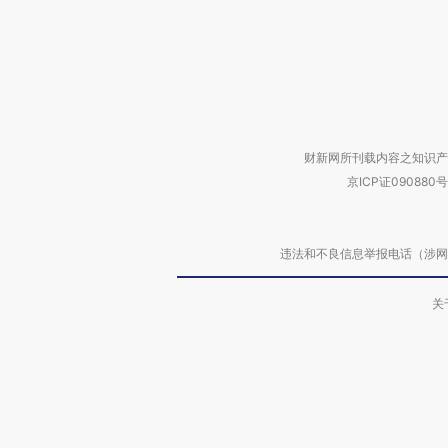
财新网所刊载内容之知识产
京ICP证090880号
违法和不良信息举报电话（涉网络暴力有
关