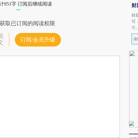
计951字 订阅后继续阅读
财
财
写
获取已订阅的阅读权限
引
员
订阅/会员升级
文