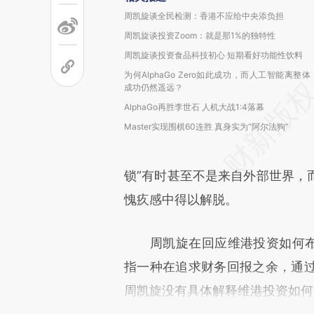
周凯旋谈全民检测：香港不应给中央添负担
周凯旋谈投资Zoom：就是那1%的独特性
周凯旋谈投资食品科技初心 短期看好功能性饮料
为何AlphaGo Zero如此成功，而人工智能离整体
成功仍然遥远？
AlphaGo再胜李世石 人机大战1:4落幕
Master实现围棋60连胜 真身实为“阿尔法狗”
锁”有时甚至不是来自外部世界，
愧疚感中得以解脱。
周凯旋在回应维港投资如何布局
指一种在追求财务回报之余，通
周凯旋没有具体解释维港投资如何