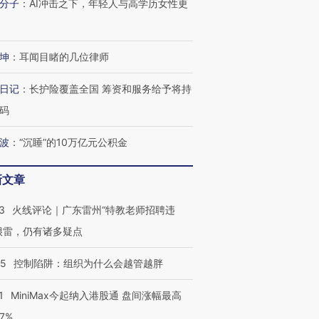
分子
：
AI冲击之下，年轻人与高学历女性更
坤
：
耳闻目睹的几位律师
日记
：
长护险覆盖全国 筹资和服务给予将持
跨国走私7万
视线｜HY
检体内含3种
泽连斯基密集出访美英 索
秘鲁纳斯卡观光飞机坠毁
术：是什
码
要防空导弹“救急”
13人遇难
心“花钱找
波
：
“沉睡”的10万亿元公积金
新文章
进第四届链博
【商旅对话】华住集团
3
火线评论｜广东雷州“特教老师招聘违
技“链”接产
【特别呈现】寻找100种
CFO：不靠规模取胜，华
【特别呈
很雷，仍有诸多疑点
有意思的生活方式·第三对
住三大增长引擎是什么？
有意思的
05
控制陷阱：组织为什么会越管越胖
1
MiniMax今起纳入港股通 盘间涨幅最高
77%