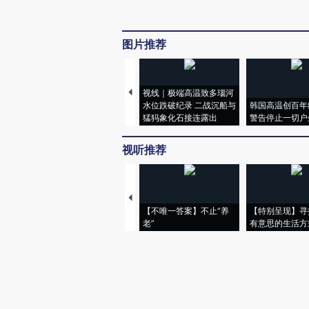
图片推荐
视线｜极端高温致多瑙河
水位跌破纪录 二战沉船与
韩国高温创百年
猛犸象化石接连露出
警告停止一切户
视听推荐
【不唯一答案】不止“养
【特别呈现】寻
老”
有意思的生活方