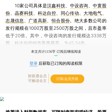
10家公司具体是
汉鑫科技
、
中设咨询
、
中寰股
份
、
晶赛科技
、
科达自控
、
同心传动
、
大地电气
、
志晟信息
、
广道高新
、
恒合股份
。绝大多数公司的
发行规模在1000万股至2500万股之间，且市盈率
低于20倍。其中，中设咨询的发行规模达3338万
股，科达自控的市盈率最高，为45.34倍。
本文共计1156字 订阅后继续阅读
登录
后获取已订阅的阅读权限
财新通会员
订阅/会员升级
可畅读全文