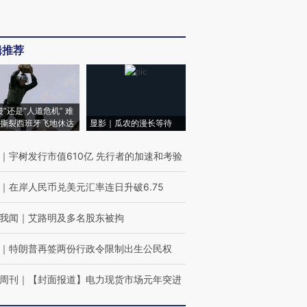
辑推荐
侵”还是“人道危机” 难
撕裂西班牙飞地休达
显影｜瓜农的漫长等待
｜
宇树发行市值610亿 先行者的加速和考验
｜
在岸人民币兑美元汇率连日升破6.75
我闻
｜
艾路明及多名股东被拘
｜
特朗普再签两份行政令限制出生公民权
周刊
｜
【封面报道】电力现货市场元年突进