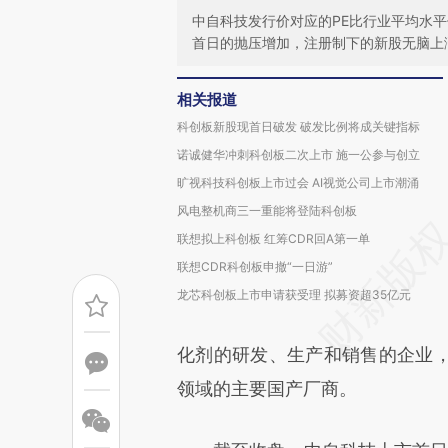
中自科技发行价对应的PE比行业平均水
首日的抛压增加，注册制下的新股无脑上
相关报道
科创板新股现首日破发 破发比例将成关键指标
诺诚健华冲刺科创板二次上市 施一公参与创立
旷视科技科创板上市过会 AI视觉公司上市潮涌
风电整机商三一重能将登陆科创板
联想拟上科创板 红筹CDR回A第一单
联想CDR科创板申撤“一日游”
龙芯科创板上市申请获受理 拟募资超35亿元
化剂的研发、生产和销售的企业
领域的主要国产厂商。