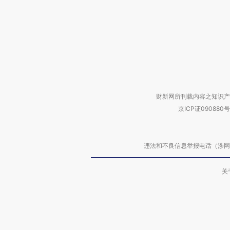
财新网所刊载内容之知识产
京ICP证090880号
违法和不良信息举报电话（涉网络暴力有
关