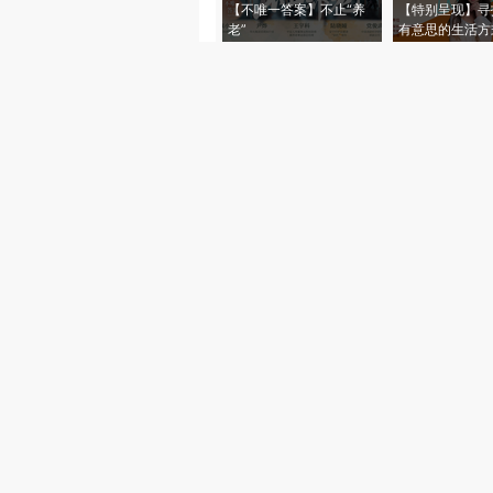
【不唯一答案】不止“养
【特别呈现】寻
老”
有意思的生活方