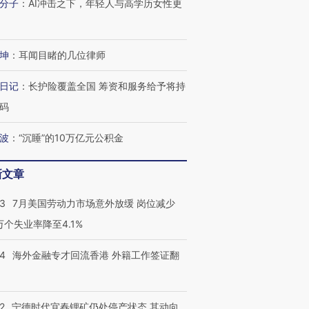
分子
：
AI冲击之下，年轻人与高学历女性更
技“链”接产
【特别呈现】寻找100种
CFO：不靠规模取胜，华
【特别呈
有意思的生活方式·第三对
住三大增长引擎是什么？
有意思的
坤
：
耳闻目睹的几位律师
日记
：
长护险覆盖全国 筹资和服务给予将持
码
波
：
“沉睡”的10万亿元公积金
新文章
43
7月美国劳动力市场意外放缓 岗位减少
3万个失业率降至4.1%
14
海外金融专才回流香港 外籍工作签证翻
2
宁德时代宜春锂矿仍处停产状态 其动向