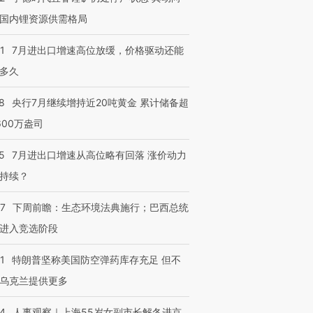
国内锂资源供需格局
1
7月进出口增速高位放缓，价格驱动还能
多久
8
央行7月继续增持近20吨黄金 累计储备超
600万盎司
5
7月进出口增速从高位略有回落 涨价动力
持续？
07
下周前瞻：生态环境法典施行；巴西总统
进入竞选阶段
1
特朗普坚称美国防空弹药库存充足 但不
乌克兰提供更多
24
人事观察｜上海55岁女副市长解冬进京