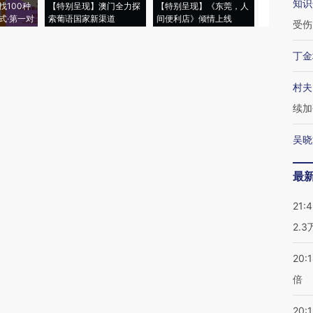
知识
找100种
【特别呈现】澳门全力探
【特别呈现】《东莞，人
会，让数智科
式·第一对
索葡语国家新渠道
间便利店》倾情上线
业
受伤
丁金
村夫
续加
吴晓
最
21:
2.
20:
倍
20:1