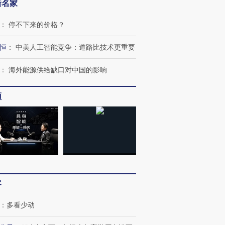
新名家
：
停不下来的价格？
恒
：
中美人工智能竞争：道路比技术更重要
：
海外能源供给缺口对中国的影响
频
跨国走私7万
视线｜被称为“蟑螂”的印
视线｜“入侵”还是“人道危
检体内含3种
度Z世代 用街头抗争将教
机”？难民潮撕裂西班牙
秘鲁纳斯
育部长拱下台
飞地休达
13人遇难
客
：
多看少动
进第四届链博
【商旅对话】华住集团