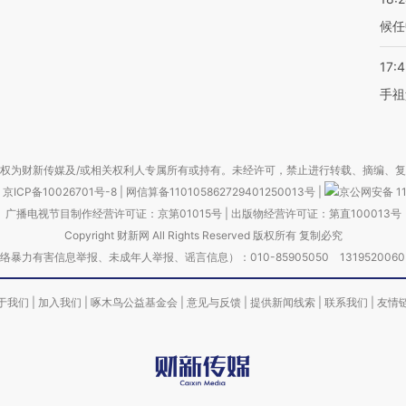
候任
17:
手祖
权为财新传媒及/或相关权利人专属所有或持有。未经许可，禁止进行转载、摘编、
京ICP备10026701号-8
|
网信算备110105862729401250013号
|
京公网安备 11
广播电视节目制作经营许可证：京第01015号
|
出版物经营许可证：第直100013号
Copyright 财新网 All Rights Reserved 版权所有 复制必究
害信息举报、未成年人举报、谣言信息）：010-85905050 13195200605 举报邮
于我们
|
加入我们
|
啄木鸟公益基金会
|
意见与反馈
|
提供新闻线索
|
联系我们
|
友情