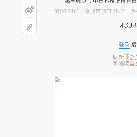
截至收盘，中自科技上市首日报收每
值56.81亿，流通市值11.78亿，换
本文共计
登录
后
财新通会
可畅读全