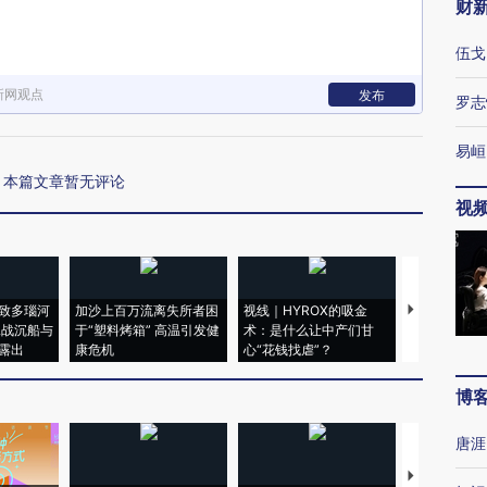
财
伍戈
新网观点
发布
罗志
易峘
本篇文章暂无评论
视
致多瑙河
加沙上百万流离失所者困
视线｜HYROX的吸金
马航飞行员
二战沉船与
于“塑料烤箱” 高温引发健
术：是什么让中产们甘
粒摇头丸 尿
露出
康危机
心“花钱找虐”？
毒品
博
唐涯
【推广】走