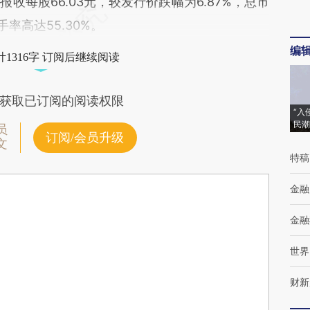
股66.03元，较发行价跌幅为6.87%，总市
手率高达55.30%。
编
1316字 订阅后继续阅读
获取已订阅的阅读权限
“入
民潮
员
订阅/会员升级
文
特稿
金融
金融
世界
财新