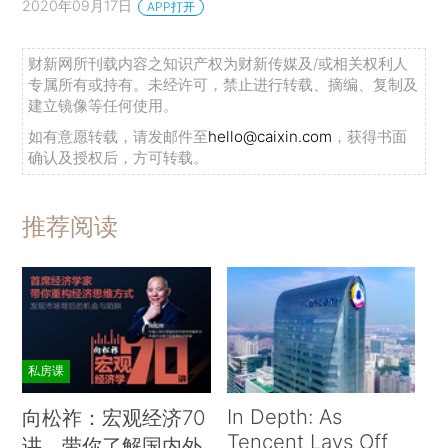
2020年09月17日
APP打开
财新网所刊载内容之知识产权为财新传媒及/或相关权利人
专属所有或持有。未经许可，禁止进行转载、摘编、复制及
建立镜像等任何使用。
如有意愿转载，请发邮件至
hello@caixin.com
，获得书面
确认及授权后，方可转载。
推荐阅读
私房课
In Depth: As
向松祚：宏观经济70
Tencent Lays Off
讲，带你了解国内外