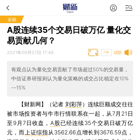
金融
A股连续35个交易日破万亿 量化交
易贡献几何？
2021年09月07日 17:46
试听
T中
有观点认为量化交易贡献了市场超过50%的交易量，
中信证券研报则认为量化策略的成交占比稳定在10%
—15%
【财新网】（记者
刘彩萍
）
连续巨额成交往往
被市场投资者与牛市行情联系在一起，从7月21日
至9月7日收盘，
A股
已经连续35个交易日破万亿
元，而
上证综指
从3562.66点增长到3676.59点，