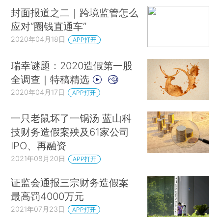
封面报道之二｜跨境监管怎么
应对“圈钱直通车”
2020年04月18日
APP打开
瑞幸谜题：2020造假第一股
全调查｜特稿精选
2020年04月17日
APP打开
一只老鼠坏了一锅汤 蓝山科
技财务造假案殃及61家公司
IPO、再融资
2021年08月20日
APP打开
证监会通报三宗财务造假案
最高罚4000万元
2021年07月23日
APP打开