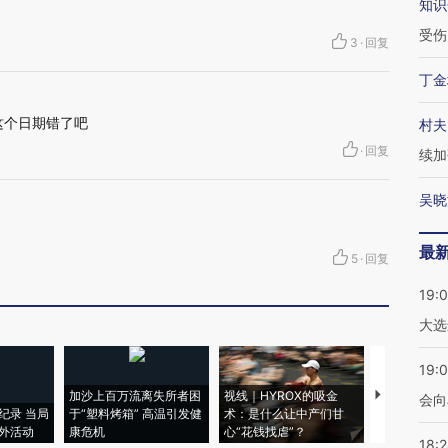
知识
受伤
3
·
回复
丁金
。这个日期错了吧
村夫
·
回复
续加
吴晓
最
5
·
回复
19:
大选
19:0
加沙上百万流离失所者困
视线｜HYROX的吸金
马航飞行员
会向
纪录 当局
于“塑料烤箱” 高温引发健
术：是什么让中产们甘
粒摇头丸 尿
外活动
康危机
心“花钱找虐”？
毒品
18: