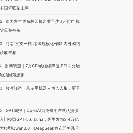
中国侨联副主席
45
泰国发生致命校园枪击案至少6人死亡 枪
进第四届链博
父母亦被杀
【商旅对话】华住集团
技“链”接产
【特别呈现】寻找100种
CFO：不靠规模取胜，华
【特别呈
有意思的生活方式·第三对
住三大增长引擎是什么？
有意思的
40
河南“三支一扶”考试规模化作弊 内外勾结
获取试卷
4
财新调查｜7月CPI或继续降温 PPI同比增
触顶回落迹象
00
普渡张涛：从专用机器人切入人形，更具
55
GPT周报｜OpenAI为免费用户默认提供
入门模型GPT-5.6 Luna；阿里发布2.4万亿
大模型Qwen3.8；DeepSeek宣布即将涨价