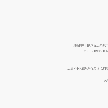
财新网所刊载内容之知识产
京ICP证090880号
违法和不良信息举报电话（涉网络暴力有
关