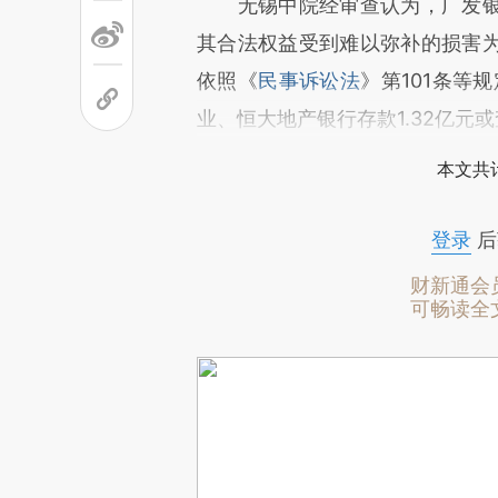
无锡中院经审查认为，广发银
其合法权益受到难以弥补的损害
依照《
民事诉讼法
》第101条等
业、恒大地产银行存款1.32亿元
本文共计
登录
后
财新通会
可畅读全