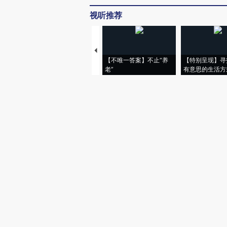
视听推荐
【不唯一答案】不止“养
【特别呈现】寻
老”
有意思的生活方