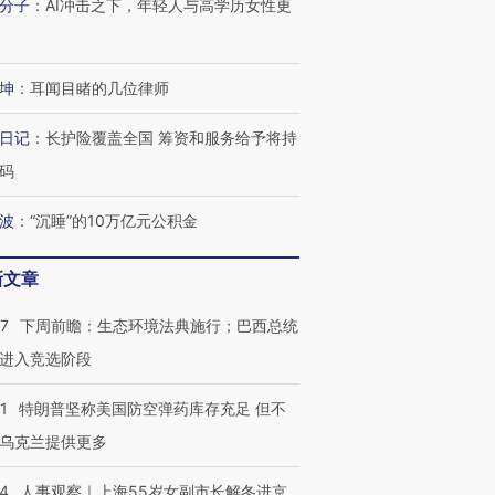
分子
：
AI冲击之下，年轻人与高学历女性更
坤
：
耳闻目睹的几位律师
日记
：
长护险覆盖全国 筹资和服务给予将持
码
波
：
“沉睡”的10万亿元公积金
新文章
07
下周前瞻：生态环境法典施行；巴西总统
进入竞选阶段
1
特朗普坚称美国防空弹药库存充足 但不
跨国走私7万
视线｜被称为“蟑螂”的印
视线｜“入侵”还是“人道危
乌克兰提供更多
检体内含3种
度Z世代 用街头抗争将教
机”？难民潮撕裂西班牙
秘鲁纳斯
育部长拱下台
飞地休达
13人遇难
24
人事观察｜上海55岁女副市长解冬进京