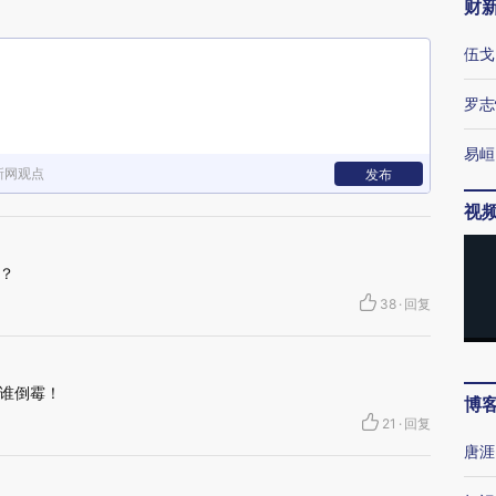
财
伍戈
罗志
易峘
新网观点
发布
视
？
38
·
回复
谁倒霉！
博
21
·
回复
唐涯