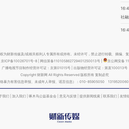
16:
社融
16:
权为财新传媒及/或相关权利人专属所有或持有。未经许可，禁止进行转载、摘编、
京ICP备10026701号-8
|
网信算备110105862729401250013号
|
京公网安备 11
广播电视节目制作经营许可证：京第01015号
|
出版物经营许可证：第直100013号
Copyright 财新网 All Rights Reserved 版权所有 复制必究
害信息举报、未成年人举报、谣言信息）：010-85905050 13195200605 举报邮
于我们
|
加入我们
|
啄木鸟公益基金会
|
意见与反馈
|
提供新闻线索
|
联系我们
|
友情