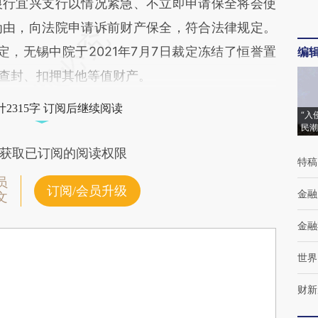
行宜兴支行以情况紧急、不立即申请保全将会使
为由，向法院申请诉前财产保全，符合法律规定。
规定，无锡中院于2021年7月7日裁定冻结了恒誉置
编
或查封、扣押其他等值财产。
2315字 订阅后继续阅读
“入
民潮
获取已订阅的阅读权限
特稿
员
订阅/会员升级
金融
文
金融
世界
财新