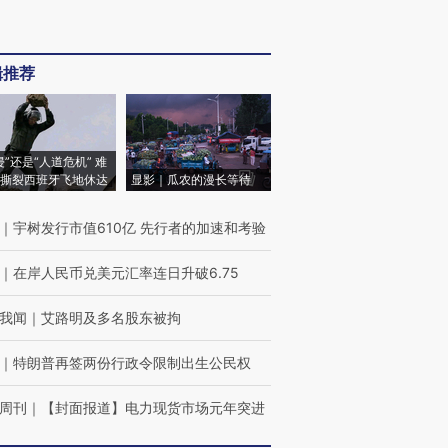
辑推荐
侵”还是“人道危机” 难
撕裂西班牙飞地休达
显影｜瓜农的漫长等待
｜
宇树发行市值610亿 先行者的加速和考验
｜
在岸人民币兑美元汇率连日升破6.75
我闻
｜
艾路明及多名股东被拘
｜
特朗普再签两份行政令限制出生公民权
周刊
｜
【封面报道】电力现货市场元年突进