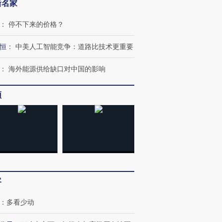
新名家
：
停不下来的价格？
恒
：
中美人工智能竞争：道路比技术更重要
：
海外能源供给缺口对中国的影响
频
客
：
多看少动