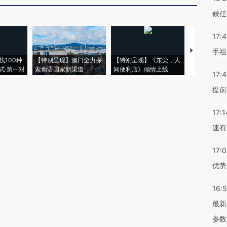
候任
17:
【推广】走
手祖
找100种
【特别呈现】澳门全力探
【特别呈现】《东莞，人
会，让数智科
式·第一对
索葡语国家新渠道
间便利店》倾情上线
业
17:
提前
17:1
速有
17:
优势
16:
最新
参数