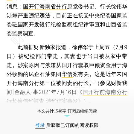
消息：
国开行海南省分行
原党委书记、行长徐伟华
涉嫌严重违纪违法，目前正在接受中央纪委国家监
委驻国家开发银行纪检监察组纪律审查和山西省监
委监察调查。
此前据财新独家报道，徐伟华于上周五（7月9
日）被纪检部门带走，其妻也于当日被从家中带
走。涉案原因与涉嫌从国开行套取巨额资金用于海
外收购的民企石油集团
华信
案有关。这是近年来国
开行海南分行第三位被问责的行长。（参见财新我
闻|金融人·事2021年7月16日《
国开行前海南分行
行长徐伟华被查 涉华信案事发
》）。
本文共计1548字 订阅后继续阅读
登录
后获取已订阅的阅读权限