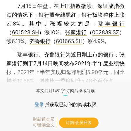
7月15日午盘，在
上证指数
微涨、
深证成指
微
跌的情况下，银行股全线飘红，银行板块整体上涨
2.18%。其中，涨幅较大的是：
瑞丰银行
（
601528.SH
）涨10%、
张家港行
（
002839.SZ
）
涨6.11%、
齐鲁银行
（
601665.SH
）涨4.9%。
瑞丰银行、齐鲁银行为近日刚上市的银行；张
家港行则于7月14日晚间发布2021年半年度业绩快
报，2021年上半年实现归母净利润5.90亿元，同比
增长19.68%，增速比一季度回升5.48个百分点。
本文共计1481字 订阅后继续阅读
登录
后获取已订阅的阅读权限
财新通会员
订阅/会员升级
可畅读全文