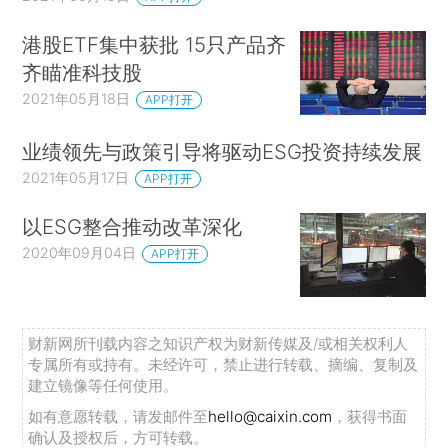
港股ETF集中获批 15只产品齐
齐瞄准科技股
2021年05月18日
APP打开
业绩领先与政策引导将驱动ESG投资持续发展
2021年05月17日
APP打开
以ESG整合推动改革深化
2020年09月04日
APP打开
财新网所刊载内容之知识产权为财新传媒及/或相关权利人
专属所有或持有。未经许可，禁止进行转载、摘编、复制及
建立镜像等任何使用。
如有意愿转载，请发邮件至
hello@caixin.com
，获得书面
确认及授权后，方可转载。