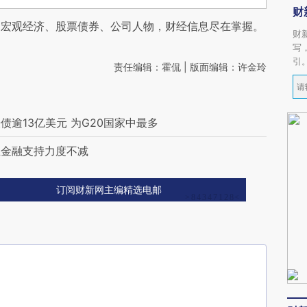
财
阅宏观经济、股票债券、公司人物，财经信息尽在掌握。
财
写
引
责任编辑：霍侃 | 版面编辑：许金玲
逾13亿美元 为G20国家中最多
业金融支持力度不减
订阅财新网主编精选电邮