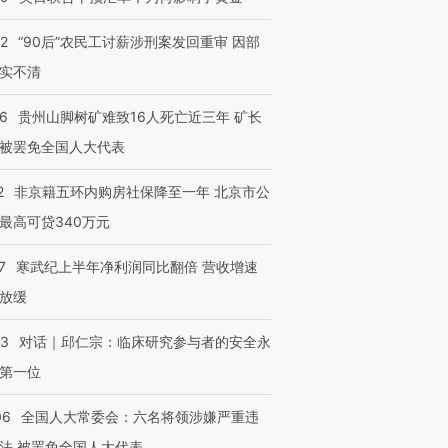
32
“90后”农民工讨薪涉刑案发回重审 因部
实不清
36
贵州山脚树矿难致16人死亡近三年 矿长
被罢免全国人大代表
2
非京籍五环内购房社保降至一年 北京市公
最高可贷340万元
7
寒武纪上半年净利润同比翻倍 营收增速
放缓
53
对话｜邱仁宗：临床研究参与者的安全永
第一位
06
全国人大常委会：六名将领涉嫌严重违
法 被罢免全国人大代表