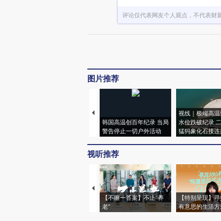
评论仅代表网友个人观点，不代表财
图片推荐
视线｜极端高温
韩国高温创百年纪录 当局
水位跌破纪录 
警告停止一切户外活动
猛犸象化石接连
视听推荐
【不唯一答案】不止“养
【特别呈现】寻
老”
有意思的生活方