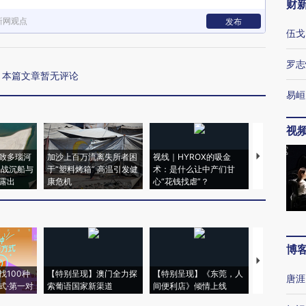
财
新网观点
发布
伍戈
罗志
本篇文章暂无评论
易峘
视
致多瑙河
加沙上百万流离失所者困
视线｜HYROX的吸金
马航飞行员
二战沉船与
于“塑料烤箱” 高温引发健
术：是什么让中产们甘
粒摇头丸 尿
露出
康危机
心“花钱找虐”？
毒品
博
【推广】走
找100种
【特别呈现】澳门全力探
【特别呈现】《东莞，人
会，让数智科
唐涯
式·第一对
索葡语国家新渠道
间便利店》倾情上线
业