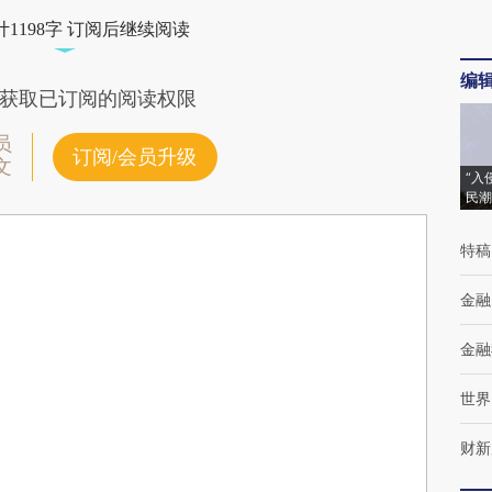
1198字 订阅后继续阅读
编
获取已订阅的阅读权限
员
订阅/会员升级
文
“入
民潮
特稿
金融
金融
世界
财新