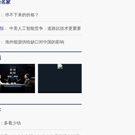
新名家
：
停不下来的价格？
恒
：
中美人工智能竞争：道路比技术更重要
：
海外能源供给缺口对中国的影响
频
跨国走私7万
视线｜被称为“蟑螂”的印
视线｜“入侵”还是“人道危
检体内含3种
度Z世代 用街头抗争将教
机”？难民潮撕裂西班牙
秘鲁纳斯
育部长拱下台
飞地休达
13人遇难
客
进第四届链博
【商旅对话】华住集团
技“链”接产
【特别呈现】寻找100种
CFO：不靠规模取胜，华
【特别呈
：
多看少动
有意思的生活方式·第三对
住三大增长引擎是什么？
有意思的