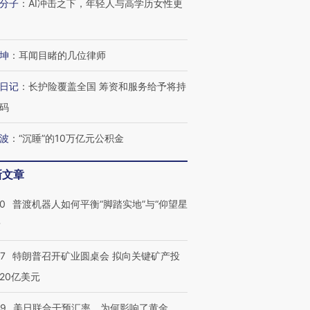
分子
：
AI冲击之下，年轻人与高学历女性更
坤
：
耳闻目睹的几位律师
日记
：
长护险覆盖全国 筹资和服务给予将持
码
波
：
“沉睡”的10万亿元公积金
新文章
00
普渡机器人如何平衡“脚踏实地”与“仰望星
？
57
特朗普召开矿业圆桌会 拟向关键矿产投
20亿美元
09
美日联合干预汇率，为何影响了黄金