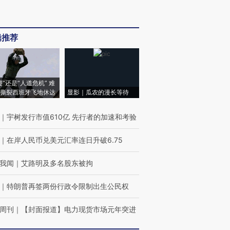
辑推荐
侵”还是“人道危机” 难
撕裂西班牙飞地休达
显影｜瓜农的漫长等待
｜
宇树发行市值610亿 先行者的加速和考验
｜
在岸人民币兑美元汇率连日升破6.75
我闻
｜
艾路明及多名股东被拘
｜
特朗普再签两份行政令限制出生公民权
周刊
｜
【封面报道】电力现货市场元年突进