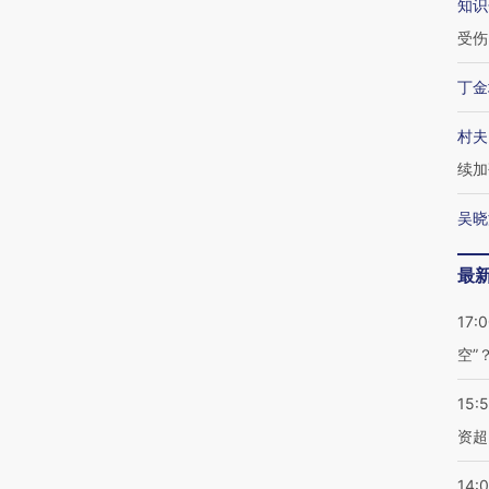
知识
受伤
丁金
村夫
续加
吴晓
最
17:
空”
15:
资超
14: