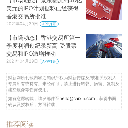
【市场动态】京东物流约40亿
美元的IPO计划据称已经获得
香港交易所批准
2021年04月30日
APP打开
【市场动态】香港交易所第一
季度利润创纪录新高 受股票
交易和IPO激增推动
2021年04月29日
APP打开
财新网所刊载内容之知识产权为财新传媒及/或相关权利人
专属所有或持有。未经许可，禁止进行转载、摘编、复制及
建立镜像等任何使用。
如有意愿转载，请发邮件至
hello@caixin.com
，获得书面
确认及授权后，方可转载。
推荐阅读