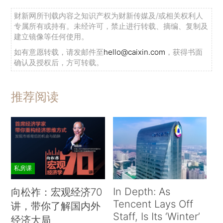
财新网所刊载内容之知识产权为财新传媒及/或相关权利人
专属所有或持有。未经许可，禁止进行转载、摘编、复制及
建立镜像等任何使用。
如有意愿转载，请发邮件至
hello@caixin.com
，获得书面
确认及授权后，方可转载。
推荐阅读
私房课
In Depth: As
向松祚：宏观经济70
Tencent Lays Off
讲，带你了解国内外
Staff, Is Its ‘Winter’
经济大局