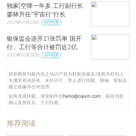
独家|空降一年多 工行副行长
廖林升任“宇宙行”行长
2021年01月28日
APP打开
银保监会连开21张罚单 国开
行、工行等合计被罚近2亿
请求超时
2021年01月08日
APP打开
财新网所刊载内容之知识产权为财新传媒及/或相关权利人
专属所有或持有。未经许可，禁止进行转载、摘编、复制及
建立镜像等任何使用。
如有意愿转载，请发邮件至
hello@caixin.com
，获得书面
确认及授权后，方可转载。
推荐阅读