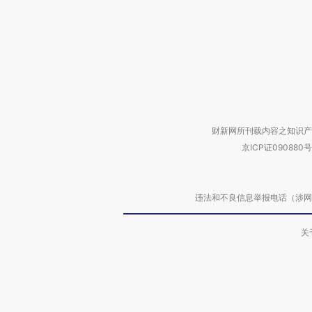
财新网所刊载内容之知识产
京ICP证090880号
违法和不良信息举报电话（涉网络暴力有
关