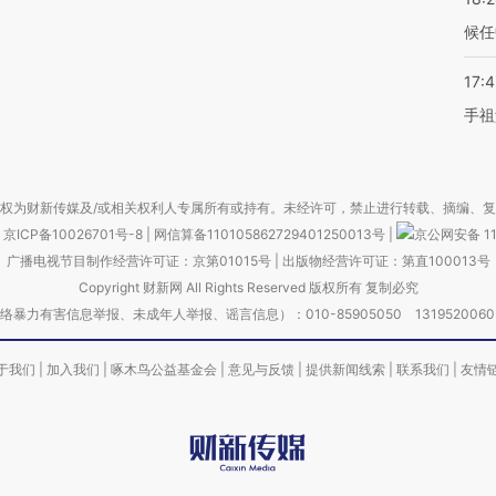
候任
17:
手祖
权为财新传媒及/或相关权利人专属所有或持有。未经许可，禁止进行转载、摘编、
京ICP备10026701号-8
|
网信算备110105862729401250013号
|
京公网安备 11
广播电视节目制作经营许可证：京第01015号
|
出版物经营许可证：第直100013号
Copyright 财新网 All Rights Reserved 版权所有 复制必究
害信息举报、未成年人举报、谣言信息）：010-85905050 13195200605 举报邮
于我们
|
加入我们
|
啄木鸟公益基金会
|
意见与反馈
|
提供新闻线索
|
联系我们
|
友情