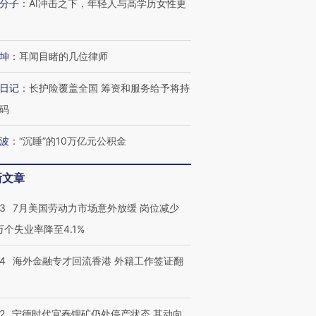
分子
：
AI冲击之下，年轻人与高学历女性更
进第四届链博
【商旅对话】华住集团
技“链”接产
【特别呈现】寻找100种
CFO：不靠规模取胜，华
【特别呈
有意思的生活方式·第三对
住三大增长引擎是什么？
有意思的
坤
：
耳闻目睹的几位律师
日记
：
长护险覆盖全国 筹资和服务给予将持
码
波
：
“沉睡”的10万亿元公积金
新文章
43
7月美国劳动力市场意外放缓 岗位减少
3万个失业率降至4.1%
14
海外金融专才回流香港 外籍工作签证翻
2
宁德时代宜春锂矿仍处停产状态 其动向