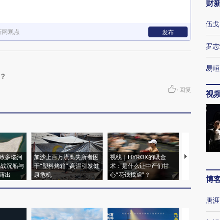
财
伍戈
新网观点
发布
罗志
易峘
？
·
回复
视
致多瑙河
加沙上百万流离失所者困
视线｜HYROX的吸金
马航飞行员
二战沉船与
于“塑料烤箱” 高温引发健
术：是什么让中产们甘
粒摇头丸 尿
露出
康危机
心“花钱找虐”？
毒品
博
唐涯