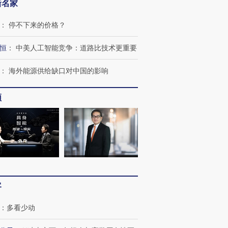
新名家
：
停不下来的价格？
恒
：
中美人工智能竞争：道路比技术更重要
：
海外能源供给缺口对中国的影响
频
跨国走私7万
视线｜被称为“蟑螂”的印
视线｜“入侵”还是“人道危
检体内含3种
度Z世代 用街头抗争将教
机”？难民潮撕裂西班牙
秘鲁纳斯
育部长拱下台
飞地休达
13人遇难
客
：
多看少动