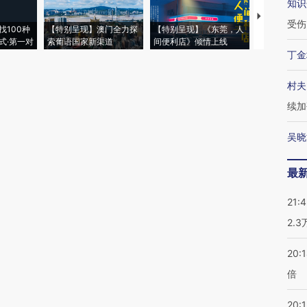
知识
【推广】走
受伤
找100种
【特别呈现】澳门全力探
【特别呈现】《东莞，人
会，让数智科
式·第一对
索葡语国家新渠道
间便利店》倾情上线
业
丁金
村夫
续加
吴晓
最
21:
2.
20:
倍
20:1