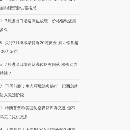
国内锂资源供需格局
1
7月进出口增速高位放缓，价格驱动还能
多久
8
央行7月继续增持近20吨黄金 累计储备超
600万盎司
5
7月进出口增速从高位略有回落 涨价动力
持续？
07
下周前瞻：生态环境法典施行；巴西总统
进入竞选阶段
1
特朗普坚称美国防空弹药库存充足 但不
乌克兰提供更多
24
人事观察｜上海55岁女副市长解冬进京