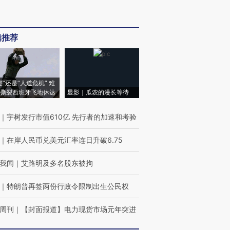
辑推荐
侵”还是“人道危机” 难
撕裂西班牙飞地休达
显影｜瓜农的漫长等待
｜
宇树发行市值610亿 先行者的加速和考验
｜
在岸人民币兑美元汇率连日升破6.75
我闻
｜
艾路明及多名股东被拘
｜
特朗普再签两份行政令限制出生公民权
周刊
｜
【封面报道】电力现货市场元年突进