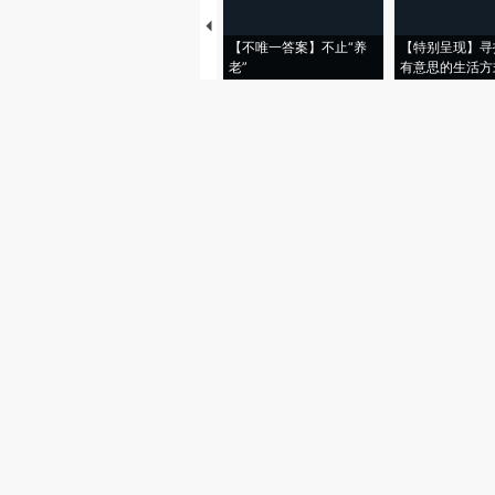
【不唯一答案】不止“养
【特别呈现】寻
老”
有意思的生活方