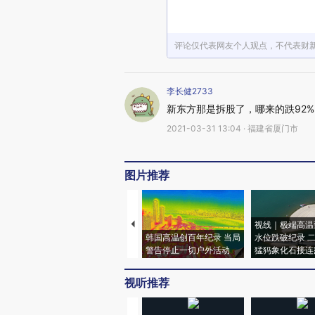
评论仅代表网友个人观点，不代表财
李长健2733
新东方那是拆股了，哪来的跌92%
2021-03-31 13:04 · 福建省厦门市
图片推荐
视线｜极端高温
韩国高温创百年纪录 当局
水位跌破纪录 
警告停止一切户外活动
猛犸象化石接连
视听推荐