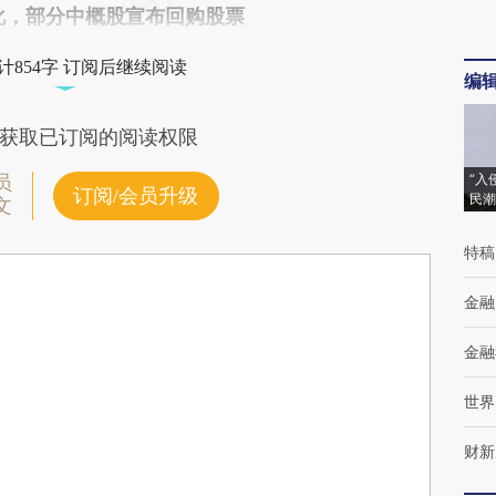
化，部分中概股宣布回购股票
计854字 订阅后继续阅读
编
获取已订阅的阅读权限
“入
员
订阅/会员升级
民潮
文
特稿
金融
金融
世界
财新