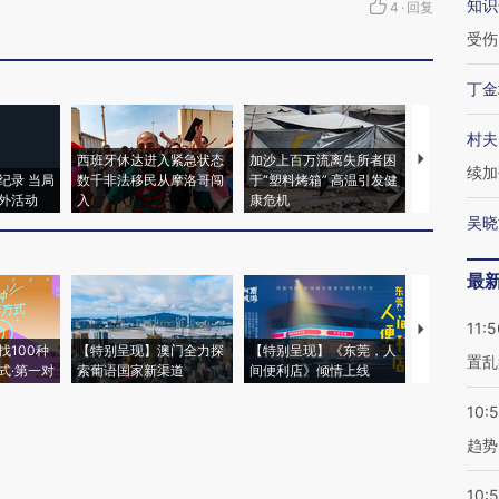
知识
4
·
回复
受伤
丁金
村夫
西班牙休达进入紧急状态
加沙上百万流离失所者困
马航飞行员
续加
纪录 当局
数千非法移民从摩洛哥闯
于“塑料烤箱” 高温引发健
粒摇头丸 尿
外活动
入
康危机
毒品
吴晓
最
11:5
【推广】走
找100种
【特别呈现】澳门全力探
【特别呈现】《东莞，人
会，让数智科
置乱
式·第一对
索葡语国家新渠道
间便利店》倾情上线
业
10:
趋势
10: