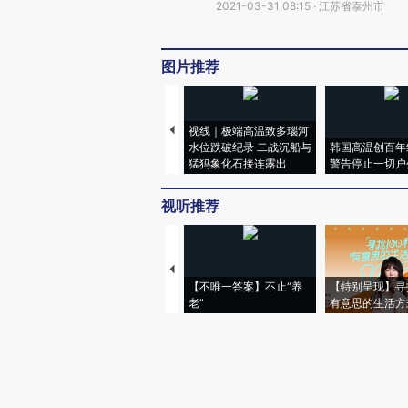
2021-03-31 08:15 · 江苏省泰州市
图片推荐
视线｜极端高温致多瑙河
水位跌破纪录 二战沉船与
韩国高温创百年
猛犸象化石接连露出
警告停止一切户
视听推荐
【不唯一答案】不止“养
【特别呈现】寻
老”
有意思的生活方