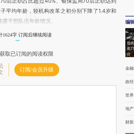
后正职占比超过40%、银保监局70后正职达到
子平均年龄，较机构改革之初分别下降了1.4岁和
次披露干部队伍年龄情况。
编
1624字 订阅后继续阅读
视线
度Z
获取已订阅的阅读权限
台
员
金融
订阅/会员升级
文
政经
世界
地产
财新