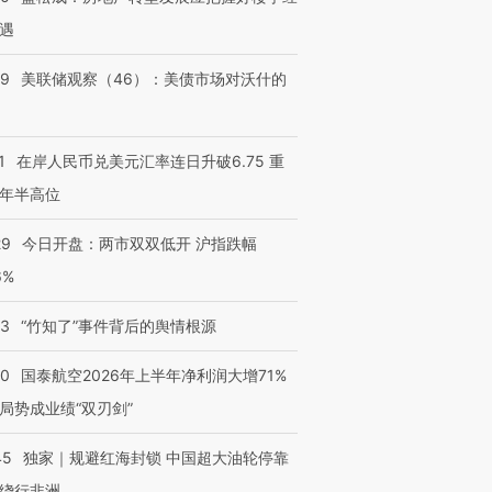
遇
39
美联储观察（46）：美债市场对沃什的
1
在岸人民币兑美元汇率连日升破6.75 重
年半高位
29
今日开盘：两市双双低开 沪指跌幅
6%
13
“竹知了”事件背后的舆情根源
10
国泰航空2026年上半年净利润大增71%
局势成业绩“双刃剑”
45
独家｜规避红海封锁 中国超大油轮停靠
绕行非洲