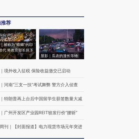
辑推荐
｜被称为“蟑螂”的印
世代 将教育部长拱下
显影｜瓜农的漫长等待
｜
境外收入征税 保险收益缴交已启动
｜
河南“三支一扶”考试舞弊 警方介入侦查
｜
特朗普再上台后中国留学生获签数量大减
｜
广州开发区产业园REIT较发行价“腰斩”
周刊
｜
【封面报道】电力现货市场元年突进