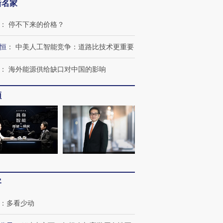
新名家
：
停不下来的价格？
恒
：
中美人工智能竞争：道路比技术更重要
：
海外能源供给缺口对中国的影响
频
客
：
多看少动