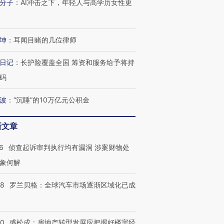
分子
：
AI冲击之下，年轻人与高学历女性更
坤
：
耳闻目睹的几位律师
日记
：
长护险覆盖全国 筹资和服务给予将持
跨国走私7万
视线｜HY
码
检体内含3种
泽连斯基密集出访美英 索
秘鲁纳斯卡观光飞机坠毁
术：是什
要防空导弹“救急”
13人遇难
心“花钱找
波
：
“沉睡”的10万亿元公积金
新文章
6
侦查起诉审判执行均有漏洞 涉案财物处
进第四届链博
【商旅对话】华住集团
技“链”接产
【特别呈现】寻找100种
CFO：不靠规模取胜，华
【特别呈
象何解
有意思的生活方式·第三对
住三大增长引擎是什么？
有意思的
58
罗兰贝格：全球汽车市场逐渐区域化已成
50
盛松成：房地产转型发展应把握好楼宇经