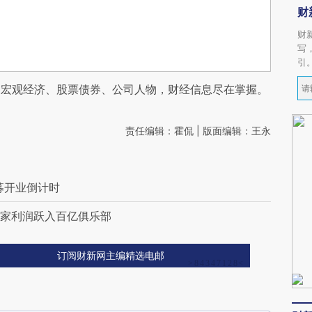
财
财
写
引
阅宏观经济、股票债券、公司人物，财经信息尽在掌握。
责任编辑：霍侃 | 版面编辑：王永
募开业倒计时
 5家利润跃入百亿俱乐部
订阅财新网主编精选电邮