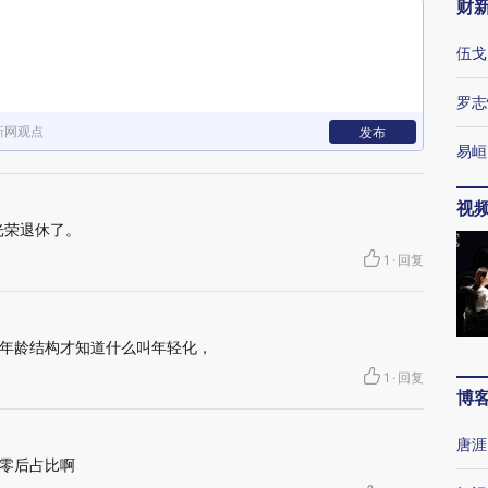
财
伍戈
罗志
新网观点
发布
易峘
视
光荣退休了。
1
·
回复
年龄结构才知道什么叫年轻化，
1
·
回复
博
唐涯
零后占比啊