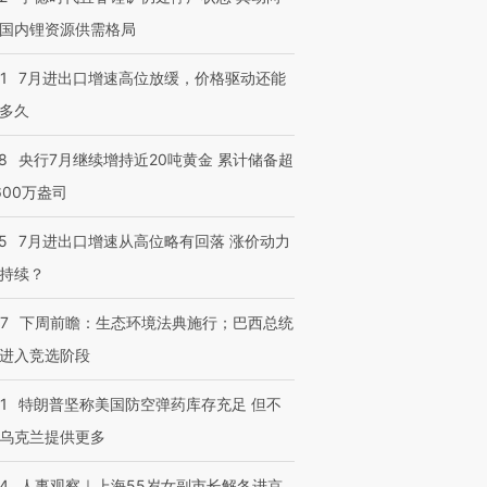
国内锂资源供需格局
1
7月进出口增速高位放缓，价格驱动还能
多久
8
央行7月继续增持近20吨黄金 累计储备超
600万盎司
5
7月进出口增速从高位略有回落 涨价动力
持续？
07
下周前瞻：生态环境法典施行；巴西总统
进入竞选阶段
1
特朗普坚称美国防空弹药库存充足 但不
乌克兰提供更多
24
人事观察｜上海55岁女副市长解冬进京