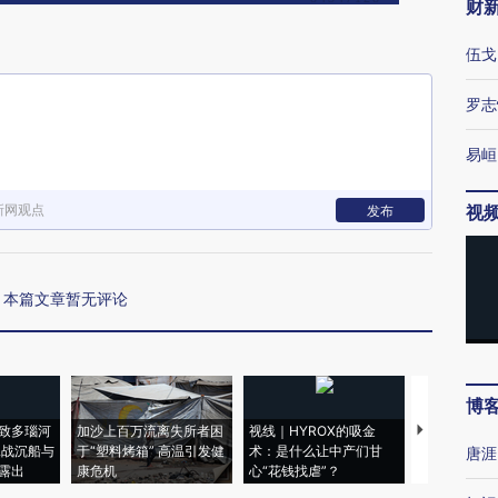
财
伍戈
罗志
易峘
新网观点
视
发布
本篇文章暂无评论
博
致多瑙河
加沙上百万流离失所者困
视线｜HYROX的吸金
马航飞行员
二战沉船与
于“塑料烤箱” 高温引发健
术：是什么让中产们甘
粒摇头丸 尿
唐涯
露出
康危机
心“花钱找虐”？
毒品