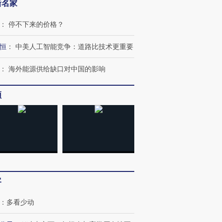
新名家
：
停不下来的价格？
恒
：
中美人工智能竞争：道路比技术更重要
：
海外能源供给缺口对中国的影响
频
客
跨国走私7万
视线｜被称为“蟑螂”的印
视线｜“入侵”还是“人道危
检体内含3种
度Z世代 用街头抗争将教
机”？难民潮撕裂西班牙
秘鲁纳斯
：
多看少动
育部长拱下台
飞地休达
13人遇难