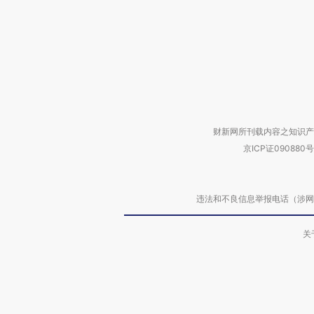
财新网所刊载内容之知识产
京ICP证090880号
违法和不良信息举报电话（涉网络暴力有
关