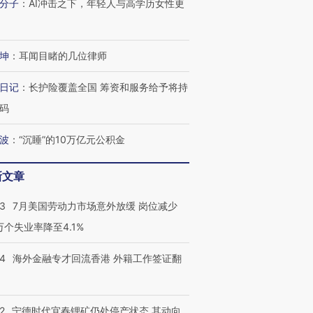
分子
：
AI冲击之下，年轻人与高学历女性更
坤
：
耳闻目睹的几位律师
进第四届链博
【商旅对话】华住集团
技“链”接产
【特别呈现】寻找100种
CFO：不靠规模取胜，华
【特别呈
日记
：
长护险覆盖全国 筹资和服务给予将持
有意思的生活方式·第三对
住三大增长引擎是什么？
有意思的
码
波
：
“沉睡”的10万亿元公积金
新文章
43
7月美国劳动力市场意外放缓 岗位减少
3万个失业率降至4.1%
14
海外金融专才回流香港 外籍工作签证翻
2
宁德时代宜春锂矿仍处停产状态 其动向