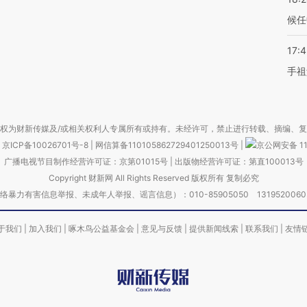
候任
17:
手祖
权为财新传媒及/或相关权利人专属所有或持有。未经许可，禁止进行转载、摘编、
京ICP备10026701号-8
|
网信算备110105862729401250013号
|
京公网安备 11
广播电视节目制作经营许可证：京第01015号
|
出版物经营许可证：第直100013号
Copyright 财新网 All Rights Reserved 版权所有 复制必究
害信息举报、未成年人举报、谣言信息）：010-85905050 13195200605 举报邮
于我们
|
加入我们
|
啄木鸟公益基金会
|
意见与反馈
|
提供新闻线索
|
联系我们
|
友情