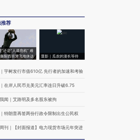
辑推荐
侵”还是“人道危机” 难
撕裂西班牙飞地休达
显影｜瓜农的漫长等待
｜
宇树发行市值610亿 先行者的加速和考验
｜
在岸人民币兑美元汇率连日升破6.75
我闻
｜
艾路明及多名股东被拘
｜
特朗普再签两份行政令限制出生公民权
周刊
｜
【封面报道】电力现货市场元年突进