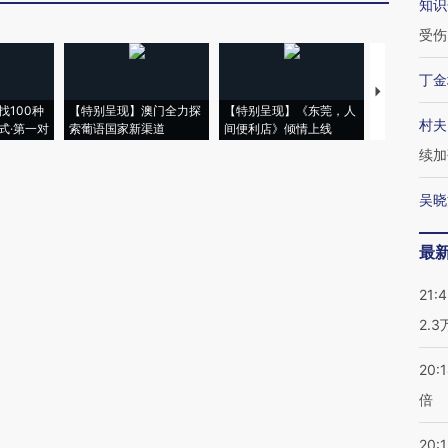
知识
受伤
丁金
【推广】走
找100种
【特别呈现】澳门全力探
【特别呈现】《东莞，人
会，让数智科
村夫
式·第一对
索葡语国家新渠道
间便利店》倾情上线
业
续加
吴晓
最
21:
2.
20:
倍
20:1