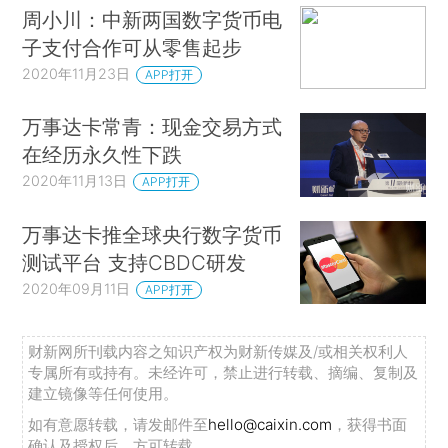
周小川：中新两国数字货币电
子支付合作可从零售起步
2020年11月23日
APP打开
万事达卡常青：现金交易方式
在经历永久性下跌
2020年11月13日
APP打开
万事达卡推全球央行数字货币
测试平台 支持CBDC研发
2020年09月11日
APP打开
财新网所刊载内容之知识产权为财新传媒及/或相关权利人
专属所有或持有。未经许可，禁止进行转载、摘编、复制及
建立镜像等任何使用。
如有意愿转载，请发邮件至
hello@caixin.com
，获得书面
确认及授权后，方可转载。